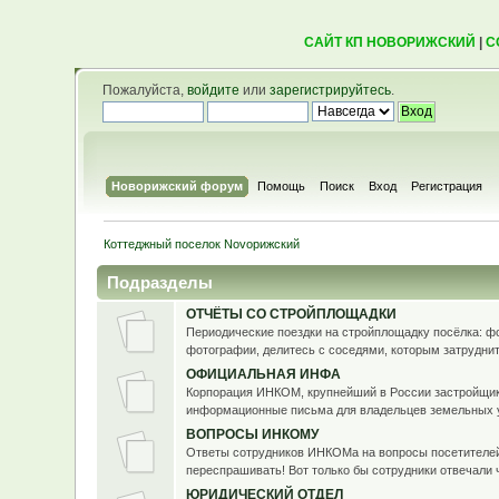
САЙТ КП НОВОРИЖСКИЙ
|
С
Пожалуйста,
войдите
или
зарегистрируйтесь
.
Новорижский форум
Помощь
Поиск
Вход
Регистрация
Коттеджный поселок Novoрижский
Подразделы
ОТЧЁТЫ СО СТРОЙПЛОЩАДКИ
Периодические поездки на стройплощадку посёлка: ф
фотографии, делитесь с соседями, которым затруднит
ОФИЦИАЛЬНАЯ ИНФА
Корпорация ИНКОМ, крупнейший в России застройщик 
информационные письма для владельцев земельных 
ВОПРОСЫ ИНКОМУ
Ответы сотрудников ИНКОМа на вопросы посетителей 
переспрашивать! Вот только бы сотрудники отвечали ч
ЮРИДИЧЕСКИЙ ОТДЕЛ