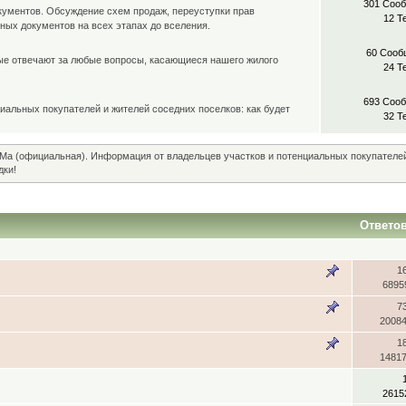
301 Соо
кументов. Обсуждение схем продаж, переуступки прав
12 Т
ьных документов на всех этапах до вселения.
60 Сооб
ые отвечают за любые вопросы, касающиеся нашего жилого
24 Т
693 Соо
иальных покупателей и жителей соседних поселков: как будет
32 Т
Ма (официальная). Информация от владельцев участков и потенциальных покупателе
дки!
Ответо
1
6895
7
2008
1
1481
2615