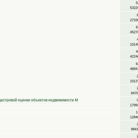
5
5322
2733
6
4527
1014
4
4224
6
4684
1013
847
дастровой оценки объектов недвижимости М
1799
1
1284
984