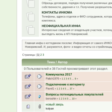
Образцы договоров, порядок получения различных до
собственности, дарения и т.п. Получение разрешител
КОНТАКТЫ ИНКОМА
Телефоны, адреса отделов и ФИО сотрудников, котор
комплекса.
НЕОФИЦИАЛЬНАЯ ИНФА
Интересные сведения от владельцев участков, потенц
выглядеть жизнь в КП Новорижский.
Главная инфа о коттеджном поселке: Информация от самого ИНКО
Новорижский. И, разумеется, фото- и видео-отчеты со стройплоща
Страницы: [
1
]
2
3
Тема
/
Автор
0 Пользователей и 38 Гостей просматривают этот раздел.
Коммуналка 2017
Palich1976
«
1
2
3
4
5
...
9
»
Подключение к интернету
Pavel1
«
1
2
3
4
5
...
37
»
Вопросы потенциальных покупателей
borouhin
«
1
2
3
4
5
...
10
»
новый зверь
kolyan