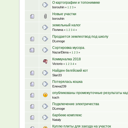
О картографии и топонимике
borouhin
«
1
2
3
»
Новые участки
borouhin
земельный налог
Полина
«
1
2
3
4
»
Продается землеотвод под школу
DLenoge
Сортировка мусора.
NazarElena
«
1
2
3
»
Коммуналка 2018
Victorio
«
1
2
3
4
»
Найден белгйский кот
Slan33
Потерялась кошка
Елена239
опубликованы промежуточные результаты ка
kach
Подключение электричества
DLenoge
барбекю комплекс
Nataly
Куплю плиты для заезда на участок