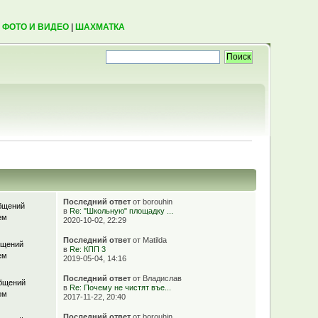
|
ФОТО И ВИДЕО
|
ШАХМАТКА
Последний ответ
от borouhin
бщений
в
Re: "Школьную" площадку ...
ем
2020-10-02, 22:29
Последний ответ
от Matilda
бщений
в
Re: КПП 3
ем
2019-05-04, 14:16
Последний ответ
от Владислав
бщений
в
Re: Почему не чистят въе...
ем
2017-11-22, 20:40
Последний ответ
от borouhin