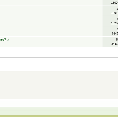
1507
1
1691
1520
814
ке? :)
5
3411