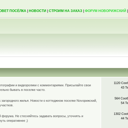
ОВЕТ ПОСЁЛКА
|
НОВОСТИ
|
СТРОИМ НА ЗАКАЗ
|
ФОРУМ НОВОРИЖСКИЙ
1120 Соо
отографии и видеоролики с комментариями. Присылайте свои
43 Т
ельно бывать в поселке часто.
564 Соо
загородного жилья. Новости о коттеджном поселке Novoрижский,
54 Т
участков.
1302 Соо
форума. Не стесняйтесь задавать вопросы, уточнять и
44 Т
уть оперативнее ;)