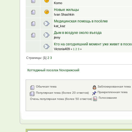
Komo
Новые жильцы
Ivan Shashkin
Медицинская помощь в посёлке
kat_kaz
Дым в воздухе около въезда
jinny
Кто на сегодняшний момент уже живет в посел
Victoria409
«
1
2
3
»
Страницы: [
1
]
2
3
Коттеджный поселок Novoрижский
Обычная тема
Заблокированная тема
Прикрепленная тема
Популярная тема (более 20 ответов)
Голосование
Очень популярная тема (более 50 ответов)