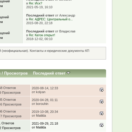
бщений
в
Re: Иск?
ем
2021-05-19, 16:10
Последний ответ
от Александр
щений
в
Re: АДРЕС: Центральный о...
ем
2015-08-20, 22:18
Последний ответ
от Владислав
бщений
в
Re: Каток открыт!
ем
2018-12-02, 00:10
й (неофициальная). Контакты и юридические документы КП
в
/
Просмотров
Последний ответ
68 Ответов
2020-08-14, 12:33
от kolyan
9 Просмотров
35 Ответов
2020-04-28, 01:11
от borouhin
46 Просмотров
86 Ответов
2019-10-08, 20:34
от Matilda
77 Просмотров
1 Ответов
2021-09-29, 21:18
от Matilda
2 Просмотров