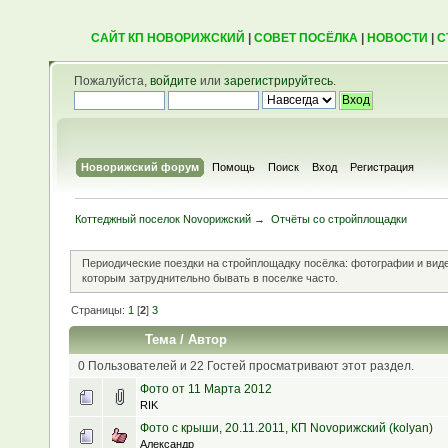
САЙТ КП НОВОРИЖСКИЙ
|
СОВЕТ ПОСЁЛКА
|
НОВОСТИ
|
С
Пожалуйста,
войдите
или
зарегистрируйтесь
.
Новорижский форум
Помощь
Поиск
Вход
Регистрация
Коттеджный поселок Novoрижский
→
Отчёты со стройплощадки
Периодические поездки на стройплощадку посёлка: фотографии и вид
которым затруднительно бывать в поселке часто.
Страницы:
1
[
2
]
3
Тема
/
Автор
0 Пользователей и 22 Гостей просматривают этот раздел.
Фото от 11 Марта 2012
RIK
Фото с крыши, 20.11.2011, КП Novoрижский (kolyan)
Александр