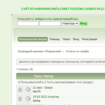
САЙТ КП НОВОРИЖСКИЙ
|
СОВЕТ ПОСЁЛКА
|
НОВОСТИ
|
С
Пожалуйста,
войдите
или
зарегистрируйтесь
.
Новорижский форум
Помощь
Поиск
Вход
Регистрация
Загородный комплекс «Покровский»
→
Отчеты со стройки
Делитесь фотографиями строящихся таунхаусов, коттеджей и всей ин
Страницы: [
1
]
Тема
/
Автор
0 Пользователей и 1 Гость просматривают этот раздел.
21 мая - Озеро
Alex75
15.03.2012 позитив
Spring