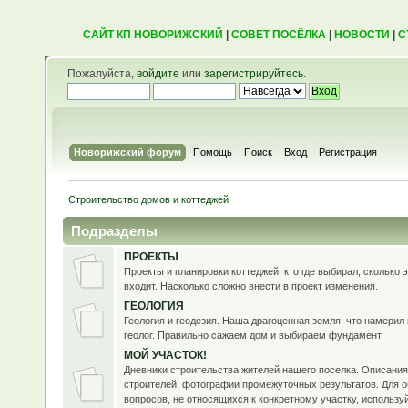
САЙТ КП НОВОРИЖСКИЙ
|
СОВЕТ ПОСЁЛКА
|
НОВОСТИ
|
С
Пожалуйста,
войдите
или
зарегистрируйтесь
.
Новорижский форум
Помощь
Поиск
Вход
Регистрация
Строительство домов и коттеджей
Подразделы
ПРОЕКТЫ
Проекты и планировки коттеджей: кто где выбирал, сколько э
входит. Насколько сложно внести в проект изменения.
ГЕОЛОГИЯ
Геология и геодезия. Наша драгоценная земля: что намерил 
геолог. Правильно сажаем дом и выбираем фундамент.
МОЙ УЧАСТОК!
Дневники строительства жителей нашего поселка. Описания
строителей, фотографии промежуточных результатов. Для 
вопросов, не относящихся к конкретному участку, использ