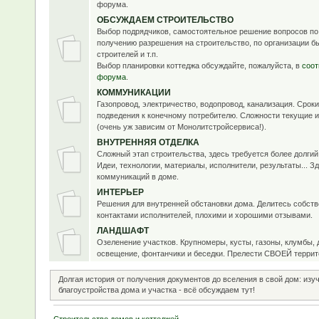
форума.
ОБСУЖДАЕМ СТРОИТЕЛЬСТВО
Выбор подрядчиков, самостоятельное решение вопросов по
получению разрешения на строительство, по организации б
строителей и т.п.
Выбор планировки коттеджа обсуждайте, пожалуйста, в
соот
форума
.
КОММУНИКАЦИИ
Газопровод, электричество, водопровод, канализация. Срок
подведения к конечному потребителю. Сложности текущие 
(очень уж зависим от Монолитстройсервиса!).
ВНУТРЕННЯЯ ОТДЕЛКА
Сложный этап строительства, здесь требуется более долги
Идеи, технологии, материалы, исполнители, результаты... Зд
коммуникаций в доме.
ИНТЕРЬЕР
Решения для внутренней обстановки дома. Делитесь собст
контактами исполнителей, плохими и хорошими отзывами.
ЛАНДШАФТ
Озеленение участков. Крупномеры, кусты, газоны, клумбы, 
освещение, фонтанчики и беседки. Прелести СВОЕЙ террит
Долгая история от получения документов до вселения в свой дом: изу
благоустройства дома и участка - всё обсуждаем тут!