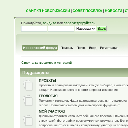
САЙТ КП НОВОРИЖСКИЙ
|
СОВЕТ ПОСЁЛКА
|
НОВОСТИ
|
С
Пожалуйста,
войдите
или
зарегистрируйтесь
.
Новорижский форум
Помощь
Поиск
Вход
Регистрация
Строительство домов и коттеджей
Подразделы
ПРОЕКТЫ
Проекты и планировки коттеджей: кто где выбирал, сколько э
входит. Насколько сложно внести в проект изменения.
ГЕОЛОГИЯ
Геология и геодезия. Наша драгоценная земля: что намерил 
геолог. Правильно сажаем дом и выбираем фундамент.
МОЙ УЧАСТОК!
Дневники строительства жителей нашего поселка. Описания
строителей, фотографии промежуточных результатов. Для 
вопросов, не относящихся к конкретному участку, использ