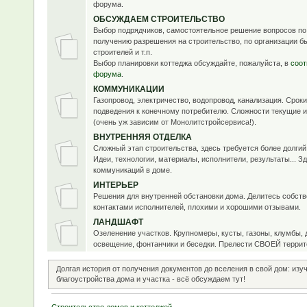
форума.
ОБСУЖДАЕМ СТРОИТЕЛЬСТВО
Выбор подрядчиков, самостоятельное решение вопросов по
получению разрешения на строительство, по организации б
строителей и т.п.
Выбор планировки коттеджа обсуждайте, пожалуйста, в
соот
форума
.
КОММУНИКАЦИИ
Газопровод, электричество, водопровод, канализация. Срок
подведения к конечному потребителю. Сложности текущие 
(очень уж зависим от Монолитстройсервиса!).
ВНУТРЕННЯЯ ОТДЕЛКА
Сложный этап строительства, здесь требуется более долги
Идеи, технологии, материалы, исполнители, результаты... Зд
коммуникаций в доме.
ИНТЕРЬЕР
Решения для внутренней обстановки дома. Делитесь собст
контактами исполнителей, плохими и хорошими отзывами.
ЛАНДШАФТ
Озеленение участков. Крупномеры, кусты, газоны, клумбы, 
освещение, фонтанчики и беседки. Прелести СВОЕЙ террит
Долгая история от получения документов до вселения в свой дом: изу
благоустройства дома и участка - всё обсуждаем тут!