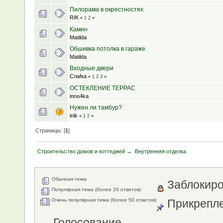
Пилорама в окрестностях
RIK
«
1
2
»
Камин
Matilda
Обшивка потолка в гараже.
Matilda
Входные двери
Слаfка
«
1
2
3
»
ОСТЕКЛЕНИЕ ТЕРРАС
inno4ka
Нужен ли тамбур?
inik
«
1
2
»
Страницы: [
1
]
Строительство домов и коттеджей
→
Внутренняя отделка
Обычная тема
Заблокиро
Популярная тема (более 20 ответов)
Очень популярная тема (более 50 ответов)
Прикрепле
Голосование