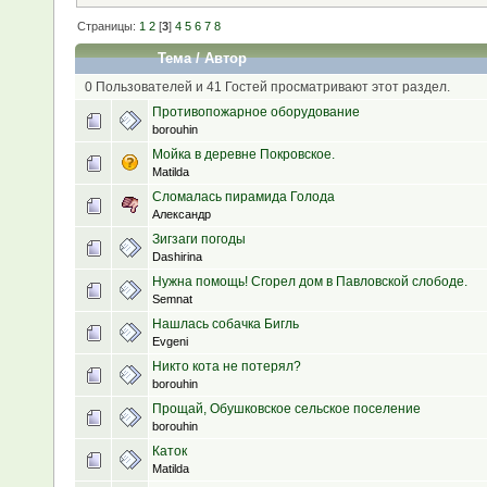
Страницы:
1
2
[
3
]
4
5
6
7
8
Тема
/
Автор
0 Пользователей и 41 Гостей просматривают этот раздел.
Противопожарное оборудование
borouhin
Мойка в деревне Покровское.
Matilda
Сломалась пирамида Голода
Александр
Зигзаги погоды
Dashirina
Нужна помощь! Сгорел дом в Павловской слободе.
Semnat
Нашлась собачка Бигль
Evgeni
Никто кота не потерял?
borouhin
Прощай, Обушковское сельское поселение
borouhin
Каток
Matilda