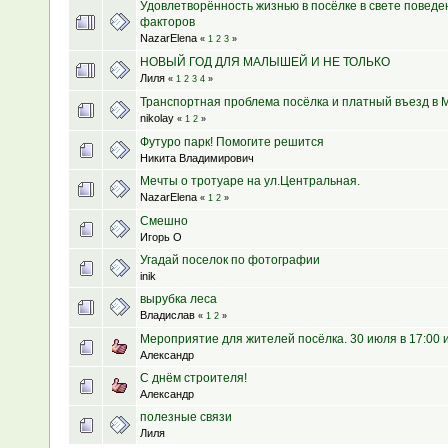
Удовлетворённость жизнью в посёлке в свете поведе
факторов
NazarElena
«
1
2
3
»
НОВЫЙ ГОД ДЛЯ МАЛЫШЕЙ И НЕ ТОЛЬКО
Лиля
«
1
2
3
4
»
Транспортная проблема посёлка и платный въезд в 
nikolay
«
1
2
»
Футуро парк! Помогите решится
Никита Владимирович
Мечты о тротуаре на ул.Центральная.
NazarElena
«
1
2
»
Смешно
Игорь О
Угадай поселок по фотографии
inik
вырубка леса
Владислав
«
1
2
»
Мероприятие для жителей посёлка. 30 июля в 17:00 и
Александр
С днём строителя!
Александр
полезные связи
Лиля