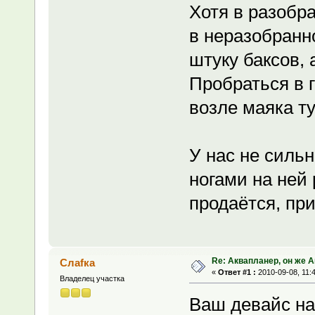
Хотя в разобр
в неразобранно
штуку баксов, 
Пробраться в 
возле маяка т
У нас не сильн
ногами на ней 
продаётся, пр
Re: Аквапланер, он же 
Слаfка
«
Ответ #1 :
2010-09-08, 11:
Владелец участка
Ваш девайс на