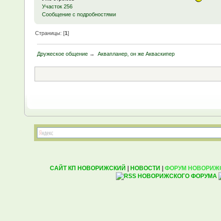
Участок 256
Сообщение с подробностями
Страницы: [
1
]
Дружеское общение
→
Аквапланер, он же Акваскипер
САЙТ КП НОВОРИЖСКИЙ
|
НОВОСТИ
|
ФОРУМ НОВОРИЖ