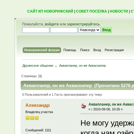
САЙТ КП НОВОРИЖСКИЙ
|
СОВЕТ ПОСЁЛКА
|
НОВОСТИ
|
С
Пожалуйста,
войдите
или
зарегистрируйтесь
.
Новорижский форум
Помощь
Поиск
Вход
Регистрация
Дружеское общение
→
Аквапланер, он же Акваскипер
Страницы: [
1
]
Аквапланер, он же Акваскипер (Прочитано 5276 р
0 Пользователей и 1 Гость просматривают эту тему.
Аквапланер, он же Аквас
Александр
«
:
2010-09-06, 10:26 »
Владелец участка
Не могу удержа
Сообщений: 1111
когда нам озёр