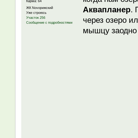
Карма: 64
Аквапланер
.
ЖК Novoрижский
Уже строюсь
через озеро и
Участок 256
Сообщение с подробностями
мышцу заодно