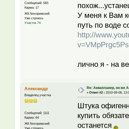
Сообщений: 583
похож...устане
Карма: 17
У меня к Вам 
ЖК Novoрижский
Уже строюсь
путь по воде с
Участок 74
http://www.you
v=VMpPrgc5Psc
лично я - на в
Re: Аквапланер, он же 
Александр
«
Ответ #2 :
2010-09-08, 13:
Владелец участка
Штука офигенн
Сообщений: 1111
купить обязате
Карма: 64
останется
ЖК Novoрижский
Уже строюсь