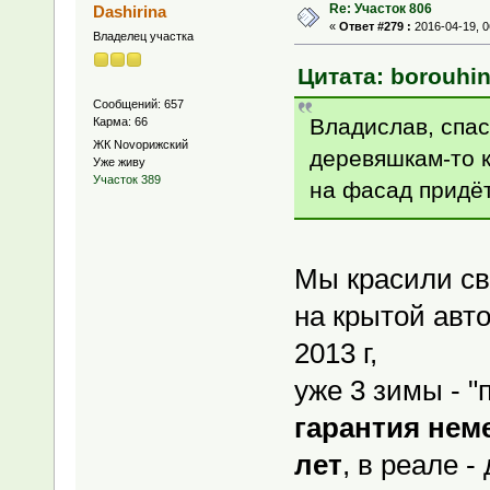
Re: Участок 806
Dashirina
«
Ответ #279 :
2016-04-19, 0
Владелец участка
Цитата: borouhin
Сообщений: 657
Владислав, спас
Карма: 66
ЖК Novoрижский
деревяшкам-то 
Уже живу
Участок 389
на фасад придёт
Мы красили св
на крытой авт
2013 г,
уже 3 зимы - 
гарантия нем
лет
, в реале -