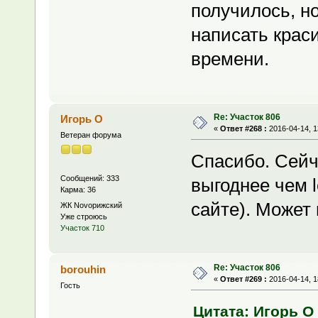
получилось, н
написать краси
времени.
Re: Участок 806
Игорь О
«
Ответ #268 :
2016-04-14, 1
Ветеран форума
Спасибо. Сейч
Сообщений: 333
выгоднее чем 
Карма: 36
сайте). Может
ЖК Novoрижский
Уже строюсь
Участок 710
Re: Участок 806
borouhin
«
Ответ #269 :
2016-04-14, 1
Гость
Цитата: Игорь О 