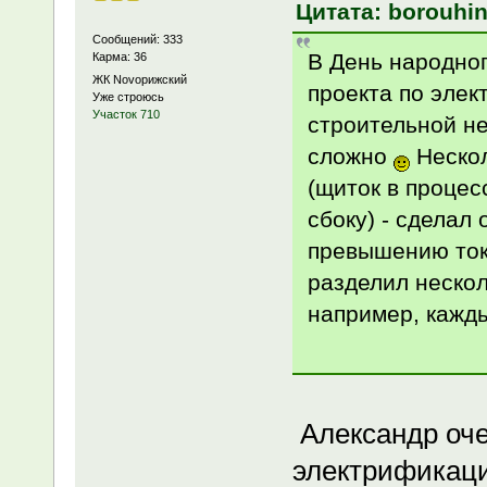
Цитата: borouhin
Сообщений: 333
В День народно
Карма: 36
ЖК Novoрижский
проекта по элек
Уже строюсь
Участок 710
строительной не
сложно
Нескол
(щиток в проце
сбоку) - сделал
превышению тока
разделил нескол
например, кажды
Александр оче
электрификац