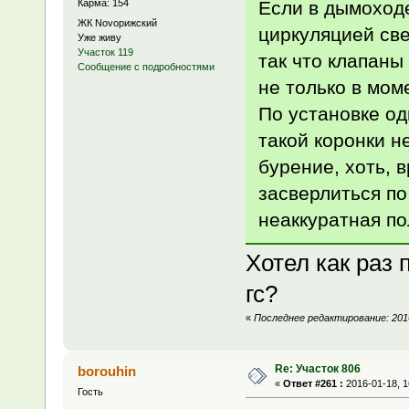
Если в дымоходе
Карма: 154
ЖК Novoрижский
циркуляцией св
Уже живу
Участок 119
так что клапаны
Сообщение с подробностями
не только в мом
По установке од
такой коронки н
бурение, хоть, 
засверлиться по
неаккуратная по
Хотел как раз 
гс?
«
Последнее редактирование: 2016
Re: Участок 806
borouhin
«
Ответ #261 :
2016-01-18, 1
Гость