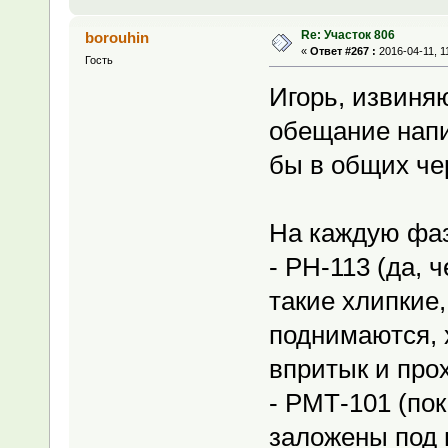
Re: Участок 806
borouhin
«
Ответ #267 :
2016-04-11, 1
Гость
Игорь, извиня
обещание напис
бы в общих че
На каждую фаз
- РН-113 (да, 
такие хлипкие,
поднимаются, 
впритык и прох
- РМТ-101 (по
заложены под 