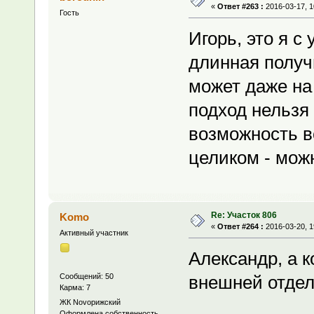
«
Ответ #263 :
2016-03-17, 1
Гость
Игорь, это я с
длинная получи
может даже на
подход нельзя
возможность в
целиком - мож
Re: Участок 806
Komo
«
Ответ #264 :
2016-03-20, 1
Активный участник
Александр, а к
Сообщений: 50
внешней отдел
Карма: 7
ЖК Novoрижский
Оформлена собственность