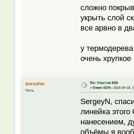
сложно покрыва
укрыть слой ск
все арвно в дв
у термодерева
очень хрупкое
Re: Участок 806
borouhin
«
Ответ #274 :
2016-04-18, 1
Гость
SergeyN, спаси
линейка этого 
нанесением, д
объёмы я вооб