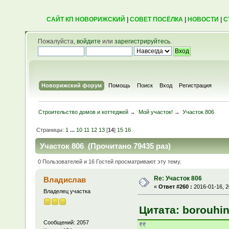
САЙТ КП НОВОРИЖСКИЙ
|
СОВЕТ ПОСЁЛКА
|
НОВОСТИ
|
С
Пожалуйста,
войдите
или
зарегистрируйтесь
.
Новорижский форум
Помощь
Поиск
Вход
Регистрация
Строительство домов и коттеджей
→
Мой участок!
→
Участок 806
Страницы:
1
...
10
11
12
13
[
14
]
15
16
Участок 806 (Прочитано 79435 раз)
0 Пользователей и 16 Гостей просматривают эту тему.
Re: Участок 806
Владислав
«
Ответ #260 :
2016-01-16, 2
Владелец участка
Цитата: borouhin
Сообщений: 2057