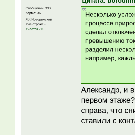
Цитата: borouhin
Сообщений: 333
Несколько услож
Карма: 36
ЖК Novoрижский
процессе прирос
Уже строюсь
Участок 710
сделал отключе
превышению тока
разделил нескол
например, кажды
Александр, и в
первом этаже? 
справа, что сн
ставили с кон