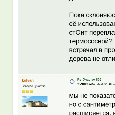
Пока склоняюсь
её использова
стОит перепла
термососной? И
встречал в пр
дерева не отл
Re: Участок 806
kolyan
«
Ответ #271 :
2016-04-18, 1
Владелец участка
мы не показате
но с сантимет
расширяется, н