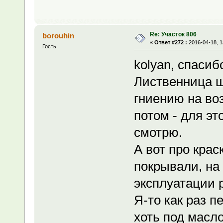
Re: Участок 806
borouhin
«
Ответ #272 :
2016-04-18, 1
Гость
kolyan, спасиб
Лиственница ш
гниению на во
потом - для эт
смотрю.
А вот про кра
покрывали, на
эксплуатации 
Я-то как раз 
хоть под масло