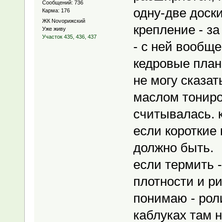
Сообщений: 736
одну-две доск
Карма: 176
ЖК Novoрижский
крепление - за
Уже живу
Участок 435, 436, 437
- с ней вообще
кедровые план
не могу сказат
маслом тониро
считывалась. к
если короткие
должно быть.
если термить -
плотности и ри
понимаю - роли
каблуках там н