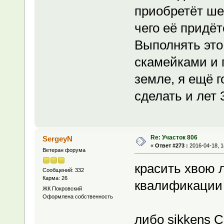
приобретёт ше
чего её придё
Выполнять это
скамейками и 
земле, я ещё г
сделать и лет 
Re: Участок 806
SergeyN
«
Ответ #273 :
2016-04-18, 1
Ветеран форума
красить хвою л
Сообщений: 332
Карма: 26
квалификации
ЖК Покровский
Оформлена собственность
либо sikkens C