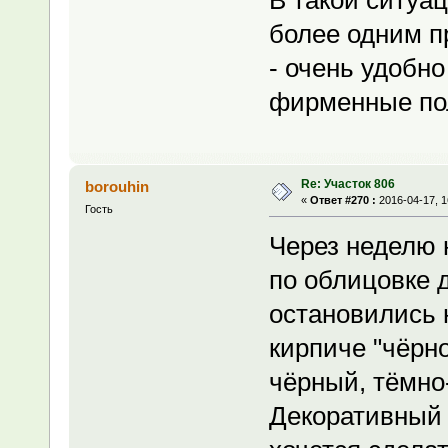
более одним п
- очень удобно
фирменные по
Re: Участок 806
borouhin
«
Ответ #270 :
2016-04-17, 1
Гость
Через неделю 
по облицовке 
остановились 
кирпиче "чёрно
чёрный, тёмно
Декоративный 