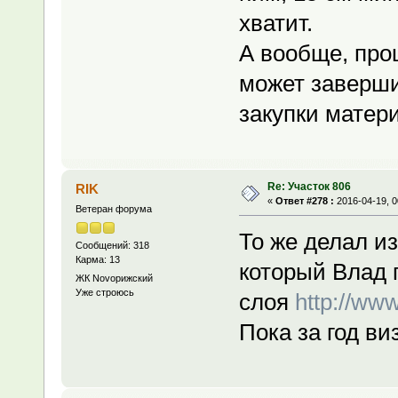
хватит.
А вообще, про
может заверши
закупки матер
Re: Участок 806
RIK
«
Ответ #278 :
2016-04-19, 0
Ветеран форума
То же делал и
Сообщений: 318
Карма: 13
который Влад г
ЖК Novoрижский
Уже строюсь
слоя
http://ww
Пока за год в