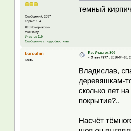
темный кирпич
Сообщений: 2057
Карма: 154
ЖК Novoрижский
Уже живу
Участок 119
Сообщение с подробностями
Re: Участок 806
borouhin
«
Ответ #277 :
2016-04-18, 2
Гость
Владислав, сп
деревяшкам-то
сколько лет н
покрытие?..
Насчёт тёмног
шов он выгляди