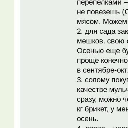
перепелками – 
не повезешь (
мясом. Можем 
2. для сада за
мешков. свою с
Осенью еще бу
проще конечно
в сентябре-ок
3. солому поку
качестве муль
сразу, можно ч
кг брикет, у м
осень.