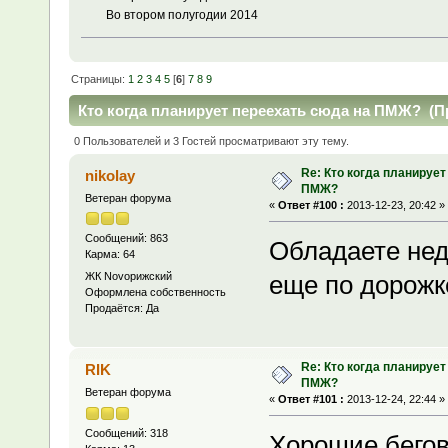
Во втором полугодии 2014
Страницы:
1
2
3
4
5
[
6
]
7
8
9
Кто когда планирует переехать сюда на ПМЖ? (Пр
0 Пользователей и 3 Гостей просматривают эту тему.
Re: Кто когда планирует
nikolay
ПМЖ?
Ветеран форума
«
Ответ #100 :
2013-12-23, 20:42 »
Сообщений: 863
Обладаете нед
Карма: 64
ЖК Novoрижский
еще по дорожк
Оформлена собственность
Продаётся: Да
Re: Кто когда планирует
RIK
ПМЖ?
Ветеран форума
«
Ответ #101 :
2013-12-24, 22:44 »
Сообщений: 318
Хорошие бегов