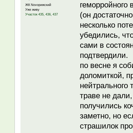
геморройного 
ЖК Novoрижский
Уже живу
(он достаточн
Участок 435, 436, 437
несколько поте
убедились, что
сами в состоян
подтвердили.
по весне я со
доломиткой, п
нейтрального 
траве не дали
получились ко
заметно, но ес
страшилок про