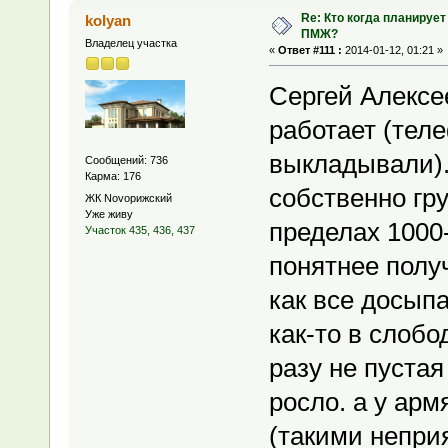
Re: Кто когда планирует
kolyan
ПМЖ?
Владелец участка
«
Ответ #111 :
2014-01-12, 01:21 »
Сергей Алексее
работает (теле
выкладывали).
Сообщений: 736
Карма: 176
собственно гру
ЖК Novoрижский
Уже живу
пределах 1000-
Участок 435, 436, 437
понятнее полу
как все досып
как-то в слобо
разу не пуста
росло. а у арм
(такими непри