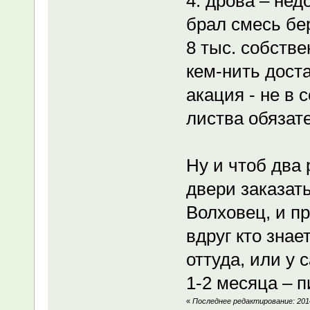
4. дрова – нед
брал смесь бер
8 тыс. собстве
кем-нить доста
акация - не в 
листва обязат
Ну и чтоб два
двери заказать
Волховец, и пр
вдруг кто знае
оттуда, или у 
1-2 месяца – 
«
Последнее редактирование: 2014