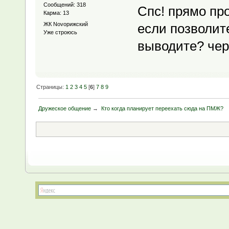
Сообщений: 318
Спс! прямо пр
Карма: 13
ЖК Novoрижский
если позволите
Уже строюсь
выводите? чер
Страницы:
1
2
3
4
5
[
6
]
7
8
9
Дружеское общение
→
Кто когда планирует переехать сюда на ПМЖ?