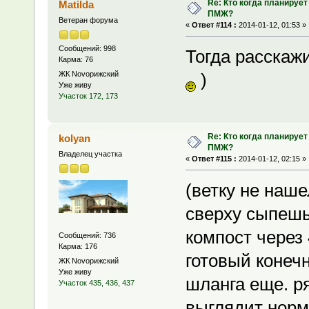
Re: Кто когда планирует
Matilda
ПМЖ?
Ветеран форума
«
Ответ #114 :
2014-01-12, 01:53 »
Сообщений: 998
Тогда расскаж
Карма: 76
ЖК Novoрижский
)
Уже живу
Участок 172, 173
Re: Кто когда планирует
kolyan
ПМЖ?
Владелец участка
«
Ответ #115 :
2014-01-12, 02:15 »
(ветку не наше
сверху сыпешь
компост через
Сообщений: 736
Карма: 176
готовый конечн
ЖК Novoрижский
Уже живу
шланга еще. ря
Участок 435, 436, 437
выглядит норма