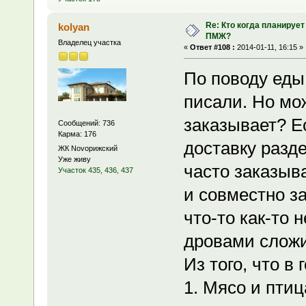
Re: Кто когда планирует
kolyan
ПМЖ?
Владелец участка
«
Ответ #108 :
2014-01-11, 16:15 »
По поводу еды
писали. Но мо
заказывает? Е
Сообщений: 736
Карма: 176
доставку разде
ЖК Novoрижский
Уже живу
часто заказыв
Участок 435, 436, 437
и совместно з
что-то как-то 
дровами сложи
Из того, что в
1. Мясо и пти