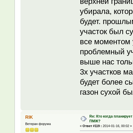
верхней грани
убирала, котор
будет. прошлы
участок был с
все моментом у
проблемный уч
выше нас тольк
3х участков ма
будет более сы
газон сухой бы
Re: Кто когда планирует
RIK
ПМЖ?
Ветеран форума
«
Ответ #119 :
2014-01-16, 00:02 »