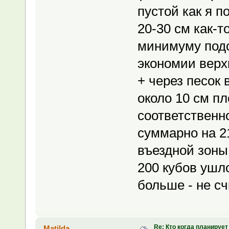
пустой как я 
20-30 см как-т
минимуму подс
экономии верх
+ через песок 
около 10 см п
соответственн
суммарно на 21
въездной зоны
200 кубов ушло
больше - не сч
Re: Кто когда планирует
Matilda