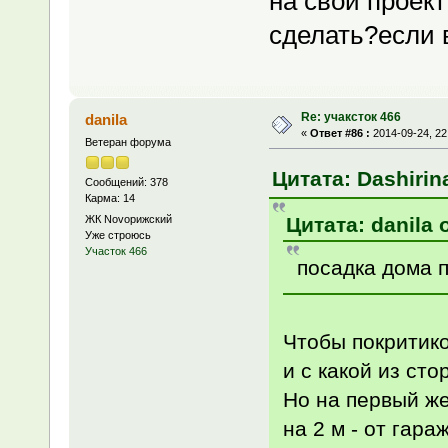
на свой проект
сделать?если
Re: учаксток 466
danila
«
Ответ #86 :
2014-09-24, 22
Ветеран форума
Цитата: Dashirina
Сообщений: 378
Карма: 14
Цитата: danila 
ЖК Novoрижский
Уже строюсь
Участок 466
посадка дома 
Чтобы покритиков
и с какой из сто
Но на первый же
на 2 м - от гара