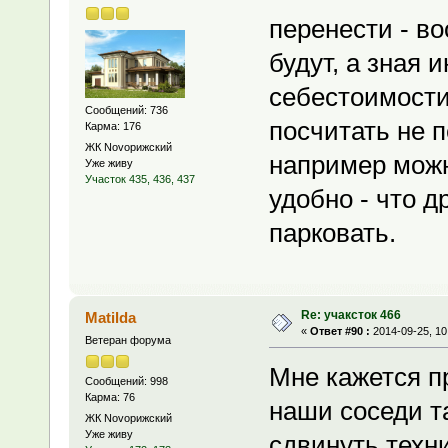
перенести - в
будут, а зная 
себестоимости
Сообщений: 736
посчитать не п
Карма: 176
ЖК Novoрижский
например можн
Уже живу
Участок 435, 436, 437
удобно - что д
парковать.
Re: учаксток 466
Matilda
«
Ответ #90 :
2014-09-25, 10
Ветеран форума
Мне кажется п
Сообщений: 998
Карма: 76
наши соседи т
ЖК Novoрижский
Уже живу
сдвинуть техни