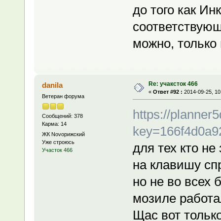
до того как И
соответствующ
можно, только 
Re: учаксток 466
danila
«
Ответ #92 :
2014-09-25, 10
Ветеран форума
https://planner
Сообщений: 378
Карма: 14
key=166f4d0a9
ЖК Novoрижский
Уже строюсь
для тех кто не
Участок 466
на клавишу сп
но не во всех 
мозиле работа
Щас вот только