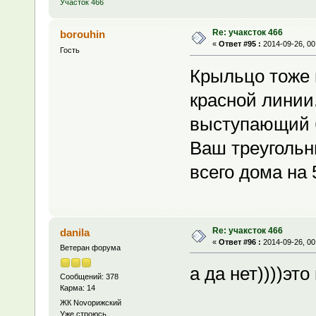
Участок 466
Re: учаксток 466
borouhin
«
Ответ #95 :
2014-09-26, 00
Гость
Крыльцо тоже 
красной линии
выступающий б
Ваш треугольн
всего дома на 
Re: учаксток 466
danila
«
Ответ #96 :
2014-09-26, 00
Ветеран форума
а да нет))))это
Сообщений: 378
Карма: 14
ЖК Novoрижский
Уже строюсь