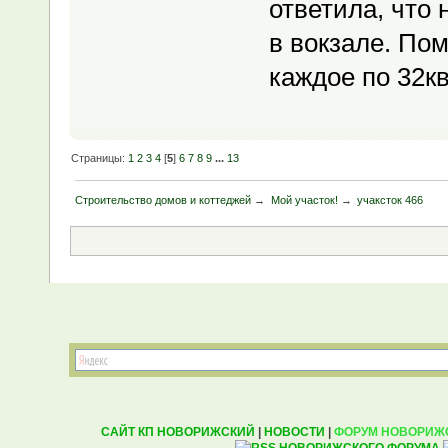
ответила, что 
в вокзале. По
каждое по 32кв
Страницы:
1
2
3
4
[
5
]
6
7
8
9
...
13
Строительство домов и коттеджей
→
Мой участок!
→
учаксток 466
САЙТ КП НОВОРИЖСКИЙ
|
НОВОСТИ
|
ФОРУМ НОВОРИЖ