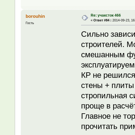
Re: учаксток 466
borouhin
«
Ответ #84 :
2014-09-23, 16
Гость
Сильно зависи
строителей. М
смешанным фун
эксплуатируемо
КР не решился
стены + плиты
стропильная си
проще в расчё
Главное не тор
прочитать пр