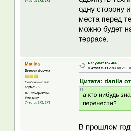
Участок 172, 173
одну сторону 
места перед те
можно будет н
террасе.
Re: учаксток 466
Matilda
«
Ответ #91 :
2014-09-25, 10
Ветеран форума
Цитата: danila от
Сообщений: 998
Карма: 76
а кто нибудь зн
ЖК Novoрижский
Уже живу
перенести?
Участок 172, 173
В прошлом год