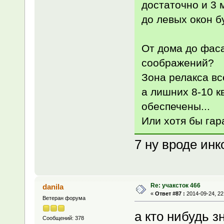
достаточно и 3 м
до левых окон бу
От дома до фасад
соображений?
Зона релакса в
а лишних 8-10 к
обеспечены...
Или хотя бы гар
7 ну вроде инк
Re: учаксток 466
danila
«
Ответ #87 :
2014-09-24, 22
Ветеран форума
а кто нибудь з
Сообщений: 378