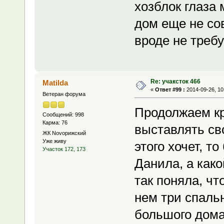
хозблок глаза 
дом еще не со
вроде не требу
Re: учаксток 466
Matilda
«
Ответ #99 :
2014-09-26, 10
Ветеран форума
Продолжаем кр
Сообщений: 998
Карма: 76
выставлять сво
ЖК Novoрижский
Уже живу
этого хочет, т
Участок 172, 173
Данила, а как
так поняла, чт
нем три спальн
большого дома