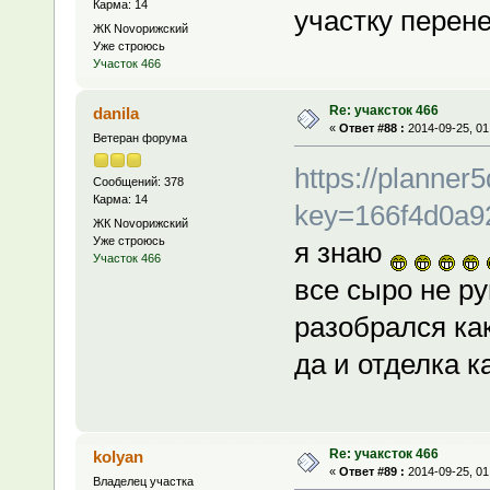
Карма: 14
участку перен
ЖК Novoрижский
Уже строюсь
Участок 466
Re: учаксток 466
danila
«
Ответ #88 :
2014-09-25, 01
Ветеран форума
https://planner
Сообщений: 378
Карма: 14
key=166f4d0a9
ЖК Novoрижский
Уже строюсь
я знаю
Участок 466
все сыро не ру
разобрался ка
да и отделка к
Re: учаксток 466
kolyan
«
Ответ #89 :
2014-09-25, 01
Владелец участка