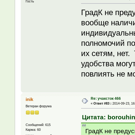
Гость
ГрадК не пред
вообще наличи
индивидуальны
полномочий по
их сетям, нет.
удобства могут
повлиять не м
Re: учаксток 466
inik
«
Ответ #83 :
2014-09-23, 16
Ветеран форума
Цитата: borouhin
Сообщений: 615
ГрадК не предус
Карма: 60