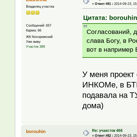
«
Ответ #81 :
2014-09-23, 15
Владелец участка
Цитата: borouhin
Сообщений: 657
Согласований, д
Карма: 66
ЖК Novoрижский
слава Богу, в Р
Уже живу
Участок 389
вот в например 
У меня проект 
ИНКОМе, в БТИ
подавала на Т
дома)
Re: учаксток 466
borouhin
«
Ответ #82 :
2014-09-23, 15