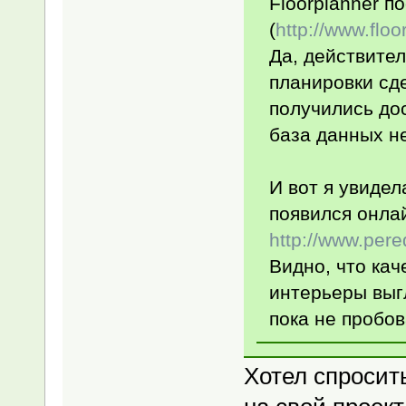
Floorplanner п
(
http://www.flo
Да, действител
планировки сде
получились до
база данных не
И вот я увидел
появился онла
http://www.pere
Видно, что кач
интерьеры выг
пока не пробов
Хотел спросить