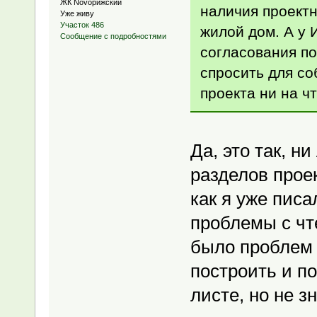
ЖК Novoрижский
наличия проект
Уже живу
Участок 486
жилой дом. А у
Сообщение с подробностями
согласования по
спросить для со
проекта ни на ч
Да, это так, н
разделов проек
как я уже писа
проблемы с чт
было проблем 
построить и п
листе, но не з