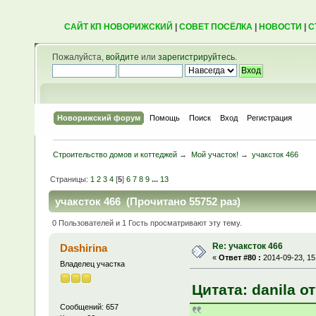
САЙТ КП НОВОРИЖСКИЙ
|
СОВЕТ ПОСЁЛКА
|
НОВОСТИ
|
С
Пожалуйста,
войдите
или
зарегистрируйтесь
.
Новорижский форум
Помощь
Поиск
Вход
Регистрация
Строительство домов и коттеджей
→
Мой участок!
→
учаксток 466
Страницы:
1
2
3
4
[
5
]
6
7
8
9
...
13
учаксток 466 (Прочитано 55752 раз)
0 Пользователей и 1 Гость просматривают эту тему.
Re: учаксток 466
Dashirina
«
Ответ #80 :
2014-09-23, 15
Владелец участка
Цитата: danila от
Сообщений: 657