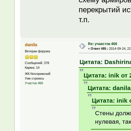
перекрытий ис
т.п.
Re: учаксток 466
danila
«
Ответ #85 :
2014-09-24, 22
Ветеран форума
Цитата: Dashirina
Сообщений: 378
Карма: 14
Цитата: inik от 
ЖК Novoрижский
Уже строюсь
Участок 466
Цитата: danila
Цитата: inik 
Стены должн
нулевая, та