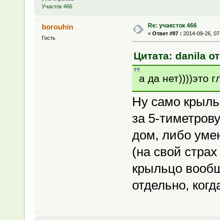
Участок 466
Re: учаксток 466
borouhin
«
Ответ #97 :
2014-09-26, 07
Гость
Цитата: danila от
а да нет))))это г
Ну само крыль
за 5-тиметров
дом, либо уме
(на свой страх
крыльцо вообщ
отдельно, ког