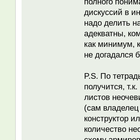
полного поним
дискуссий в ин
надо делить на
адекватны, ком
как минимум, к
не догадался б
P.S. По тетра
получится, т.к
листов неочеви
(сам владелец 
конструктор и
количество не
схему армиров