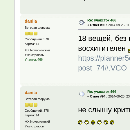
Re: учаксток 466
danila
«
Ответ #93 :
2014-09-25, 11
Ветеран форума
18 вещей, без
Сообщений: 378
Карма: 14
восхитителен
ЖК Novoрижский
Уже строюсь
https://planner
Участок 466
post=74#.VCO
Re: учаксток 466
danila
«
Ответ #94 :
2014-09-25, 23
Ветеран форума
не слышу крит
Сообщений: 378
Карма: 14
ЖК Novoрижский
Уже строюсь