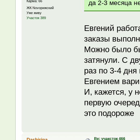
да 2-3 месяца н
Карма: 66
ЖК Novoрижский
Уже живу
Участок 389
Евгений работ
заказы выполн
Можно было бы
затянули. С д
раз по 3-4 дня
Евгением вари
И, кажется, у 
первую очеред
это подороже
Re: учаксток 466
Dashirina