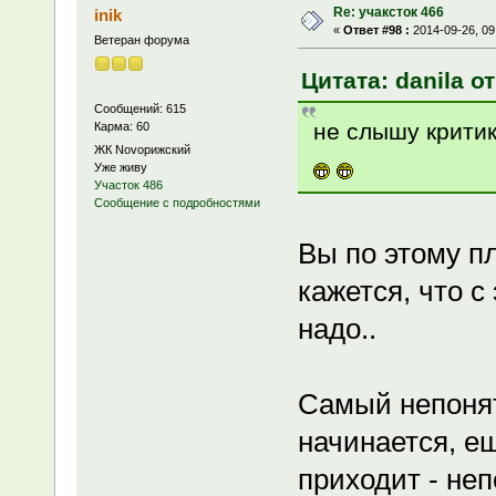
Re: учаксток 466
inik
«
Ответ #98 :
2014-09-26, 09
Ветеран форума
Цитата: danila от
Сообщений: 615
не слышу крити
Карма: 60
ЖК Novoрижский
Уже живу
Участок 486
Сообщение с подробностями
Вы по этому п
кажется, что с
надо..
Самый непонят
начинается, е
приходит - неп