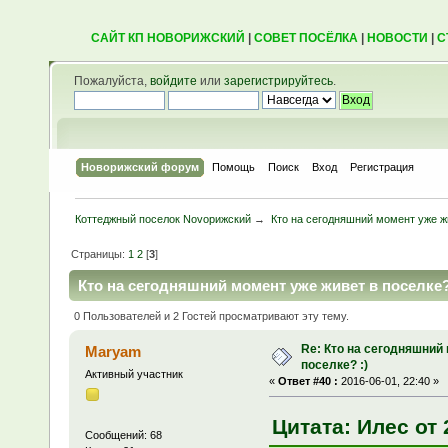
САЙТ КП НОВОРИЖСКИЙ
|
СОВЕТ ПОСЁЛКА
|
НОВОСТИ
|
С
Пожалуйста,
войдите
или
зарегистрируйтесь
.
Новорижский форум
Помощь
Поиск
Вход
Регистрация
Коттеджный поселок Novoрижский
→
Кто на сегодняшний момент уже жи
Страницы:
1
2
[
3
]
Кто на сегодняшний момент уже живет в поселке? 
0 Пользователей и 2 Гостей просматривают эту тему.
Re: Кто на сегодняшний
Maryam
поселке? :)
Активный участник
«
Ответ #40 :
2016-06-01, 22:40 »
Цитата: Илес от 
Сообщений: 68