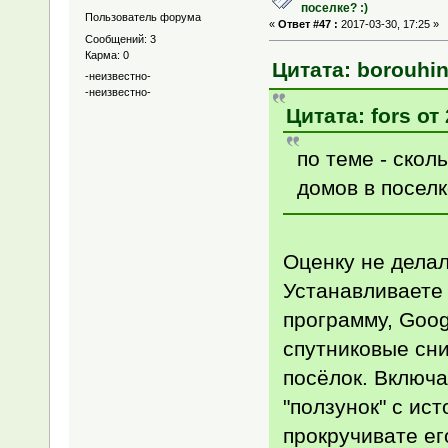
поселке? :)
Пользователь форума
«
Ответ #47 :
2017-03-30, 17:25 »
Сообщений: 3
Карма: 0
Цитата: borouhin
-неизвестно-
-неизвестно-
Цитата: fors от
по теме - скол
домов в посел
Оценку не делал
Устанавливаете 
программу, Goog
спутниковые сни
посёлок. Включа
"ползунок" с ис
прокручивате е