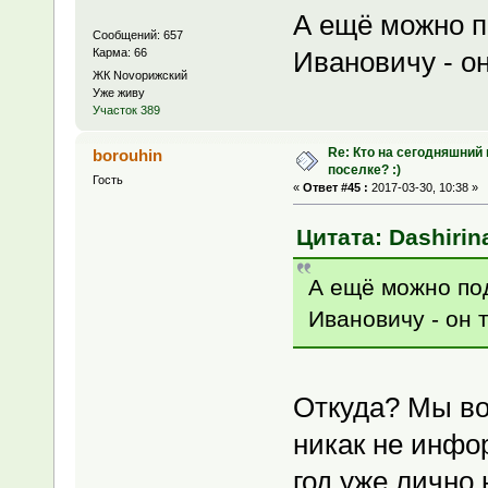
А ещё можно 
Сообщений: 657
Карма: 66
Ивановичу - о
ЖК Novoрижский
Уже живу
Участок 389
Re: Кто на сегодняшний
borouhin
поселке? :)
Гость
«
Ответ #45 :
2017-03-30, 10:38 »
Цитата: Dashirina
А ещё можно по
Ивановичу - он 
Откуда? Мы во
никак не инфо
год уже лично