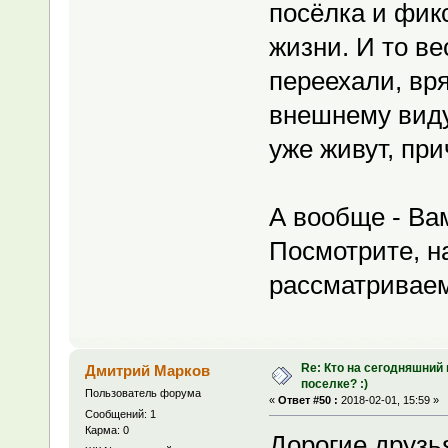
посёлка и фик
жизни. И то ве
переехали, вря
внешнему виду
уже живут, при
А вообще - Ва
Посмотрите, н
рассматриваем
Re: Кто на сегодняшний
Дмитрий Марков
поселке? :)
Пользователь форума
«
Ответ #50 :
2018-02-01, 15:59 »
Сообщений: 1
Карма: 0
Дорогие друзь