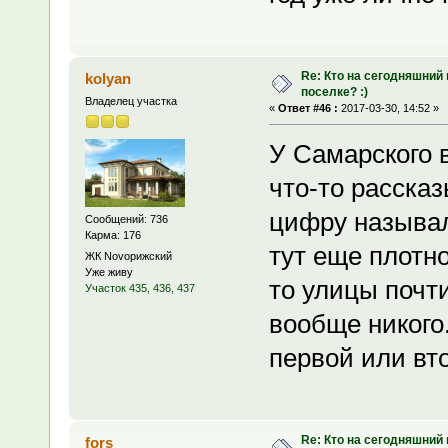
Re: Кто на сегодняшний
kolyan
поселке? :)
Владелец участка
«
Ответ #46 :
2017-03-30, 14:52 »
У Самарского 
что-то рассказ
цифру называл
Сообщений: 736
Карма: 176
тут еще плотно
ЖК Novoрижский
Уже живу
то улицы почт
Участок 435, 436, 437
вообще никого
первой или вт
Re: Кто на сегодняшний
fors