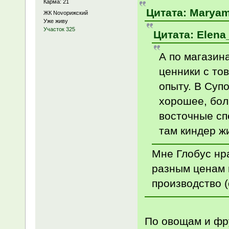
Карма: 21
Цитата: Maryam 
ЖК Novoрижский
Уже живу
Участок 325
Цитата: Elena_
А по магазина
ценники с то
опыту. В Суп
хорошее, бол
восточные спе
там киндер ж
Мне Глобус нр
разным ценам 
производство (
По овощам и фру