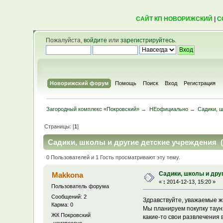
САЙТ КП НОВОРИЖСКИЙ
|
С
Пожалуйста,
войдите
или
зарегистрируйтесь
.
Новорижский форум
Помощь
Поиск
Вход
Регистрация
Загородный комплекс «Покровский»
→
НЕофициально
→
Садики, ш
Страницы: [
1
]
Садики, школы и другие детские учреждения (
0 Пользователей и 1 Гость просматривают эту тему.
Садики, школы и дру
Makkona
«
:
2014-12-13, 15:20 »
Пользователь форума
Сообщений: 2
Здравствуйте, уважаемые ж
Карма: 0
Мы планируем покупку таунх
ЖК Покровский
какие-то свои развлечения 