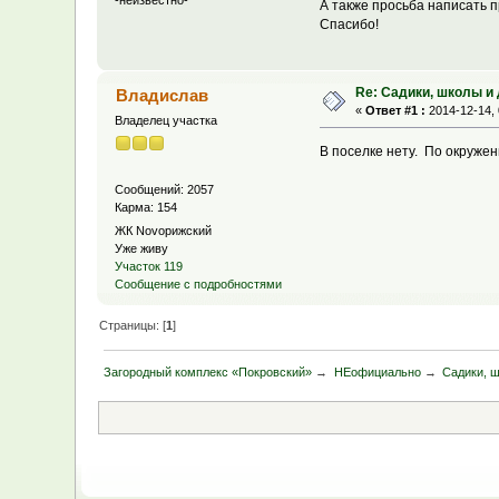
-неизвестно-
А также просьба написать п
Спасибо!
Re: Садики, школы и
Владислав
«
Ответ #1 :
2014-12-14, 
Владелец участка
В поселке нету. По окружен
Сообщений: 2057
Карма: 154
ЖК Novoрижский
Уже живу
Участок 119
Сообщение с подробностями
Страницы: [
1
]
Загородный комплекс «Покровский»
→
НЕофициально
→
Садики, ш