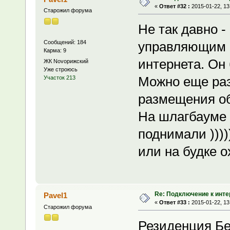
«
Ответ #32 :
2015-01-22, 13
Старожил форума
Не так давно -
Сообщений: 184
управляющим п
Карма: 9
интернета. Он
ЖК Novoрижский
Уже строюсь
Можно еще раз
Участок 213
размещения о
На шлагбауме 
поднимали ))))
или на будке 
Re: Подключение к инте
Pavel1
«
Ответ #33 :
2015-01-22, 13
Старожил форума
Резиденция Б