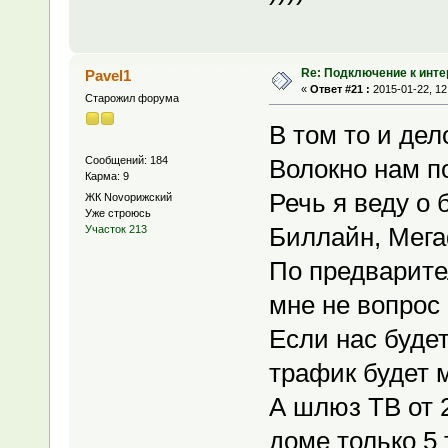
Re: Подключение к инте
Pavel1
«
Ответ #21 :
2015-01-22, 12
Старожил форума
В том то и дел
Сообщений: 184
Волокно нам по
Карма: 9
Речь я веду о 
ЖК Novoрижский
Уже строюсь
Биллайн, Мег
Участок 213
По предварите
мне не вопрос 
Если нас будет
трафик будет 
А шлюз ТВ от 
доме только 5 