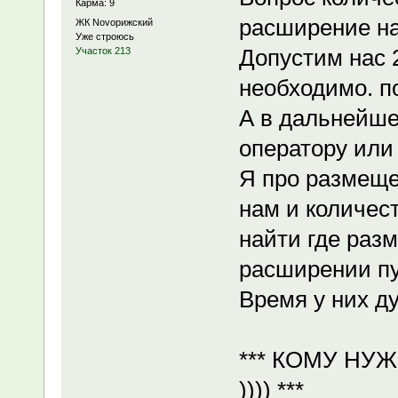
Карма: 9
расширение на
ЖК Novoрижский
Уже строюсь
Допустим нас 
Участок 213
необходимо. по
А в дальнейше
оператору или 
Я про размеще
нам и количес
найти где разм
расширении пу
Время у них ду
*** КОМУ НУ
)))) ***