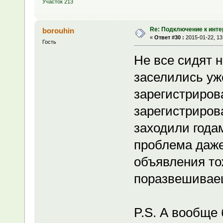
Участок 213
Re: Подключение к инте
borouhin
«
Ответ #30 :
2015-01-22, 13
Гость
Не все сидят 
заселились уж
зарегистриров
зарегистриров
заходили годам
проблема даж
объявления то
поразвешива
P.S. А вообще