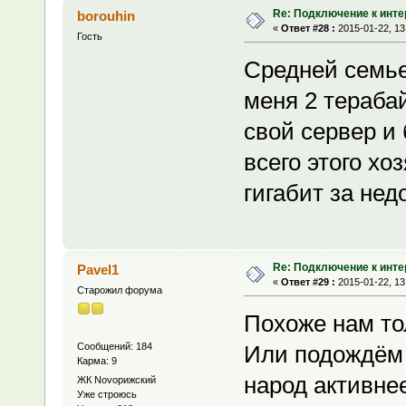
Re: Подключение к инте
borouhin
«
Ответ #28 :
2015-01-22, 13
Гость
Средней семье 
меня 2 тераба
свой сервер и
всего этого хо
гигабит за нед
Re: Подключение к инте
Pavel1
«
Ответ #29 :
2015-01-22, 13
Старожил форума
Похоже нам то
Сообщений: 184
Или подождём 
Карма: 9
народ активне
ЖК Novoрижский
Уже строюсь