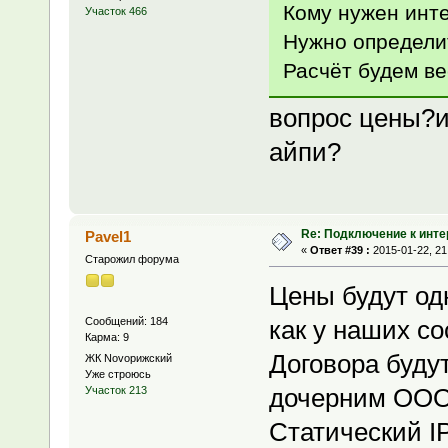
Кому нужен инт
Участок 466
Нужно определи
Расчёт будем ве
вопрос цены?и
айпи?
Re: Подключение к инте
Pavel1
«
Ответ #39 :
2015-01-22, 21
Старожил форума
Цены будут од
Сообщений: 184
как у наших со
Карма: 9
Договора буду
ЖК Novoрижский
Уже строюсь
дочерним ОО
Участок 213
Статический IP