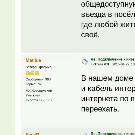
общедоступную
въезда в посёл
где любой жит
своё.
Re: Подключение к инте
Matilda
«
Ответ #31 :
2015-01-22, 13
Ветеран форума
В нашем доме 
Сообщений: 998
Карма: 76
и кабель инте
ЖК Novoрижский
Уже живу
интернета по п
Участок 172, 173
переехать.
Re: Подключение к инте
Pavel1