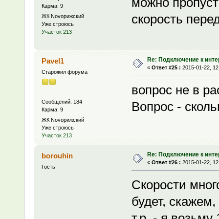
можно пропусти
Карма: 9
скорость пере
ЖК Novoрижский
Уже строюсь
Участок 213
Re: Подключение к инте
Pavel1
«
Ответ #25 :
2015-01-22, 12
Старожил форума
вопрос не в р
Сообщений: 184
Вопрос - сколь
Карма: 9
ЖК Novoрижский
Уже строюсь
Участок 213
Re: Подключение к инте
borouhin
«
Ответ #26 :
2015-01-22, 12
Гость
Скорости мног
будет, скажем, 
т.р. - я возьму