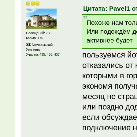
Цитата: Pavel1 о
Похоже нам толь
Или подождём до
Сообщений: 736
Карма: 176
активнее будет
ЖК Novoрижский
Уже живу
пользуемся йо
Участок 435, 436, 437
отказались от 
которыми в го
экономя получа
месяц не стра
или поздно дод
если обсуждае
подключение н