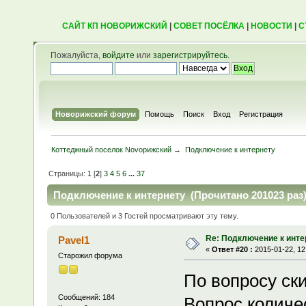
САЙТ КП НОВОРИЖСКИЙ
|
СОВЕТ ПОСЁЛКА
|
НОВОСТИ
|
С
Пожалуйста,
войдите
или
зарегистрируйтесь
.
Новорижский форум
Помощь
Поиск
Вход
Регистрация
Коттеджный поселок Novoрижский
→
Подключение к интернету
Страницы:
1
[
2
]
3
4
5
6
...
37
Подключение к интернету (Прочитано 201023 раз
0 Пользователей и 3 Гостей просматривают эту тему.
Re: Подключение к инте
Pavel1
«
Ответ #20 :
2015-01-22, 12
Старожил форума
По вопросу ски
Сообщений: 184
Вопрос количе