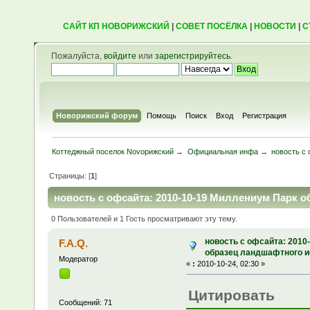
САЙТ КП НОВОРИЖСКИЙ
|
СОВЕТ ПОСЁЛКА
|
НОВОСТИ
|
С
Пожалуйста,
войдите
или
зарегистрируйтесь
.
Новорижский форум
Помощь
Поиск
Вход
Регистрация
Коттеджный поселок Novoрижский
→
Официальная инфа
→
новость с
Страницы: [
1
]
новость с офсайта: 2010-10-19 Миллениум Парк о
0 Пользователей и 1 Гость просматривают эту тему.
новость с офсайта: 2010
F.A.Q.
образец ландшафтного и
Модератор
«
:
2010-10-24, 02:30 »
Цитировать
Сообщений: 71