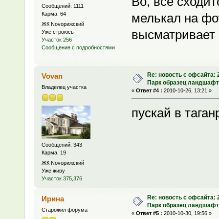
Во, всё сходи
Сообщений: 1111
Карма: 64
мелькал на фо
ЖК Novoрижский
высматривает 
Уже строюсь
Участок 256
Сообщение с подробностями
Re: новость с офсайта:
Vovan
Парк образец ландшафт
Владелец участка
«
Ответ #4 :
2010-10-26, 13:21 »
пускай в таган
Сообщений: 343
Карма: 19
ЖК Novoрижский
Уже живу
Участок 375,376
Re: новость с офсайта:
Ирина
Парк образец ландшафт
Старожил форума
«
Ответ #5 :
2010-10-30, 19:56 »