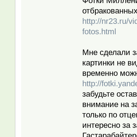
Фотки Миллени
отбракованных
http://nr23.ru/
fotos.html
Мне сделали за
картинки не ви
временно можн
http://fotki.ya
забудьте оста
внимание на з
только по отц
интересно за з
Гастарабайтер