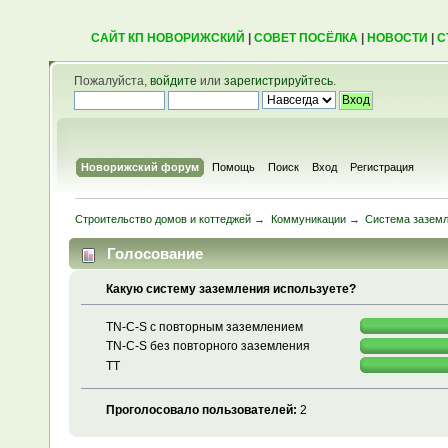
САЙТ КП НОВОРИЖСКИЙ
|
СОВЕТ ПОСЁЛКА
|
НОВОСТИ
|
С
Пожалуйста,
войдите
или
зарегистрируйтесь
.
Новорижский форум
Помощь
Поиск
Вход
Регистрация
Строительство домов и коттеджей
→
Коммуникации
→
Система зазем
Голосование
Какую систему заземления используете?
TN-C-S с повторным заземлением
TN-C-S без повторного заземления
TT
Проголосовало пользователей:
2