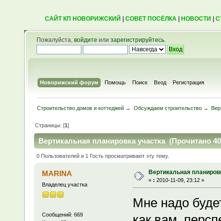
САЙТ КП НОВОРИЖСКИЙ
|
СОВЕТ ПОСЁЛКА
|
НОВОСТИ
|
С
Пожалуйста,
войдите
или
зарегистрируйтесь
.
Новорижский форум
Помощь
Поиск
Вход
Регистрация
Строительство домов и коттеджей
→
Обсуждаем строительство
→
Вер
Страницы: [
1
]
Вертикальная планировка участка (Прочитано 40
0 Пользователей и 1 Гость просматривают эту тему.
Вертикальная планиров
MARINA
«
:
2010-11-09, 23:12 »
Владелец участка
Мне надо будет 
Сообщений: 669
как вам персп