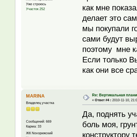
Уже строюсь
как мне показ
Участок 252
делает это са
мы покупали г
сами будут вы
поэтому мне к
Если только В
как они все сра
Re: Вертикальная плани
MARINA
«
Ответ #4 :
2010-11-10, 21:
Владелец участка
Да, поднять у
Сообщений: 669
боль моя, грун
Карма: 33
конструктору т
ЖК Novoрижский