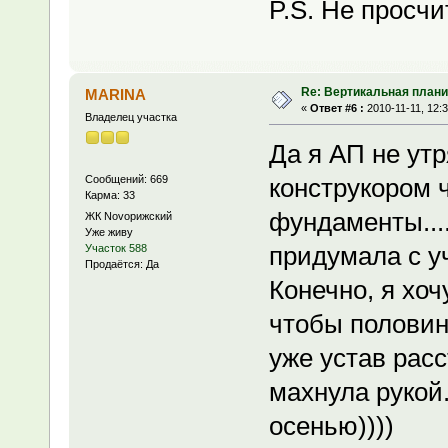
P.S. Не просч
Re: Вертикальная плани
MARINA
«
Ответ #6 :
2010-11-11, 12:3
Владелец участка
Да я АП не утр
Сообщений: 669
конструкором ч
Карма: 33
фундаменты....
ЖК Novoрижский
Уже живу
придумала с у
Участок 588
Продаётся: Да
Конечно, я хоч
чтобы половину
уже устав рас
махнула рукой.
осенью))))