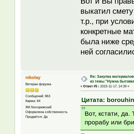
Вот и Вы правы
выкатил смету 
т.р., при услов
конкретные ма
была ниже сре
ней согласили
Re: Закупка материалов
nikolay
из темы "Нужна бытовка
Ветеран форума
«
Ответ #5 :
2015-11-17, 14:39 »
Сообщений: 863
Цитата: borouhin
Карма: 64
ЖК Novoрижский
Вот, кстати, да.
Оформлена собственность
Продаётся: Да
прорабу или бри