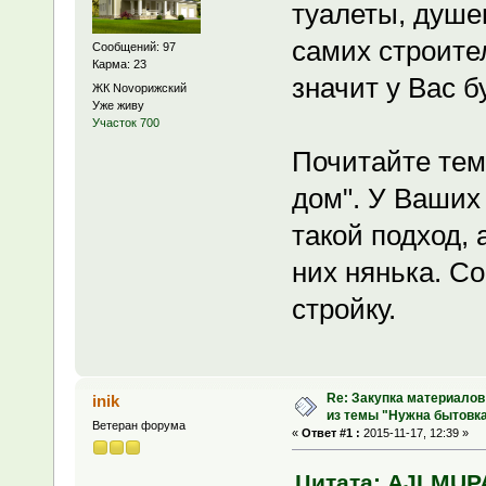
туалеты, душев
самих строител
Сообщений: 97
Карма: 23
значит у Вас б
ЖК Novoрижский
Уже живу
Участок 700
Почитайте тем
дом". У Ваших
такой подход, 
них нянька. Со
стройку.
Re: Закупка материалов
inik
из темы "Нужна бытовка
Ветеран форума
«
Ответ #1 :
2015-11-17, 12:39 »
Цитата: AJLMUPAJ