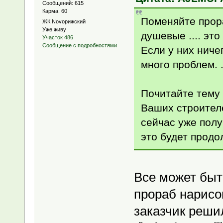
Сообщений: 615
Карма: 60
Поменяйте прора
ЖК Novoрижский
Уже живу
душевые .... эт
Участок 486
Сообщение с подробностями
Если у них ничег
много проблем. .
Почитайте тему 
Ваших строителе
сейчас уже получ
это будет продо
Все может быть
прораб нарисов
заказчик решил