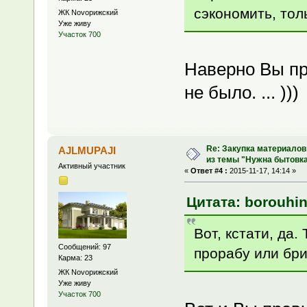
сэкономить, толь
ЖК Novoрижский
Уже живу
Участок 700
Наверно Вы пр
не было. ... )))
Re: Закупка материалов
AJLMUPAJI
из темы "Нужна бытовка
Активный участник
«
Ответ #4 :
2015-11-17, 14:14 »
Цитата: borouhin
Вот, кстати, да.
Сообщений: 97
прорабу или бри
Карма: 23
ЖК Novoрижский
Уже живу
Участок 700