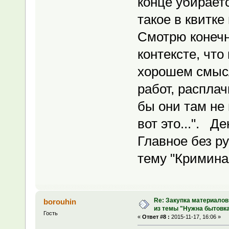
конце убирает
такое в квитке
Смотрю конечно
контексте, что 
хорошем смысл
работ, распла
бы они там не 
вот это...". Д
Главное без ру
тему "Кримина
Re: Закупка материалов
borouhin
из темы "Нужна бытовка
Гость
«
Ответ #8 :
2015-11-17, 16:06 »