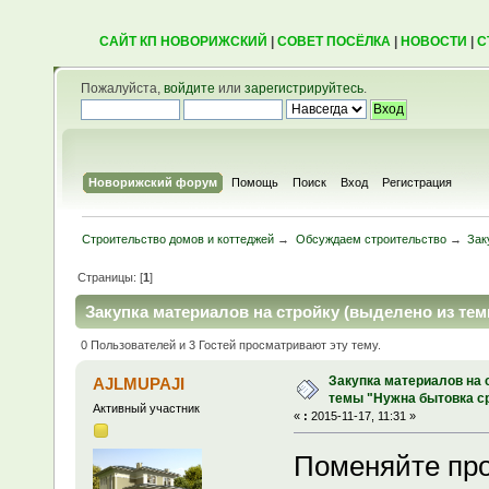
САЙТ КП НОВОРИЖСКИЙ
|
СОВЕТ ПОСЁЛКА
|
НОВОСТИ
|
С
Пожалуйста,
войдите
или
зарегистрируйтесь
.
Новорижский форум
Помощь
Поиск
Вход
Регистрация
Строительство домов и коттеджей
→
Обсуждаем строительство
→
Зак
Страницы: [
1
]
Закупка материалов на стройку (выделено из тем
0 Пользователей и 3 Гостей просматривают эту тему.
Закупка материалов на 
AJLMUPAJI
темы "Нужна бытовка с
Активный участник
«
:
2015-11-17, 11:31 »
Поменяйте про