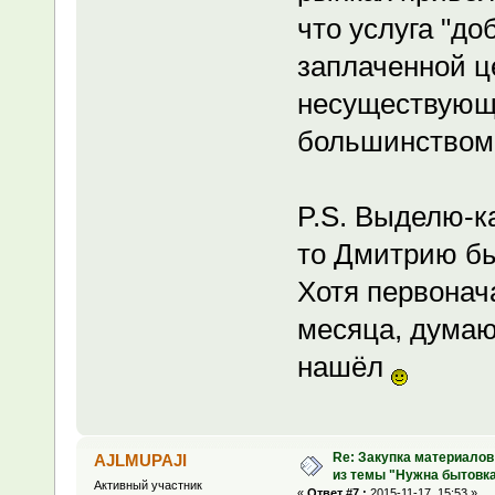
что услуга "до
заплаченной це
несуществующи
большинством 
P.S. Выделю-ка
то Дмитрию бы
Хотя первонач
месяца, думаю
нашёл
Re: Закупка материалов
AJLMUPAJI
из темы "Нужна бытовка
Активный участник
«
Ответ #7 :
2015-11-17, 15:53 »