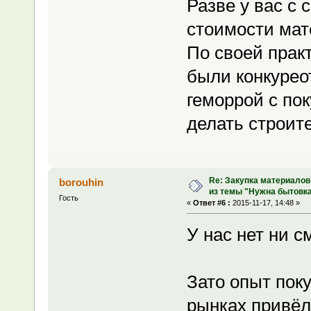
Разве у вас с 
стоимости мат
По своей прак
были конкурео
геморрой с пок
делать строит
Re: Закупка материалов
borouhin
из темы "Нужна бытовка
Гость
«
Ответ #6 :
2015-11-17, 14:48 »
У нас нет ни с
Зато опыт пок
рынках привёл