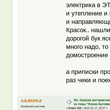
электрика в Э
и утепление и
и направляющие
Красок.. нашл
дорогой бук я
много надо, то
домостроение 
а приписки пр
раз чеки и пое
Re: Закупка материалов
AJLMUPAJI
из темы "Нужна бытовка
Активный участник
«
Ответ #10 :
2015-11-17, 20:37 »