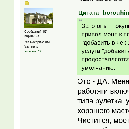
Цитата: borouhin
Зато опыт покуп
Сообщений: 97
привёл меня к п
Карма: 23
"добавить в чек
ЖК Novoрижский
Уже живу
услуга "добавит
Участок 700
предоставляетс
умолчанию.
Это - ДА. Меня
работяги включ
типа рулетка, 
хорошего масте
Чистится, моет