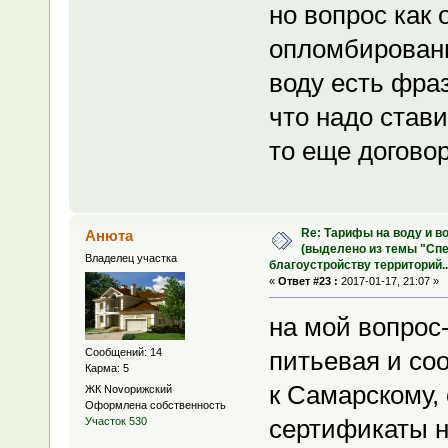
но вопрос как 
опломбированн
воду есть фра
что надо ставит
то еще догово
Re: Тарифы на воду и в
Анюта
(выделено из темы "Сп
Владелец участка
благоустройству территорий..
«
Ответ #23 :
2017-01-17, 21:07 »
на мой вопрос-
Сообщений: 14
питьевая и со
Карма: 5
к Самарскому, 
ЖК Novoрижский
Оформлена собственность
сертификаты на
Участок 530