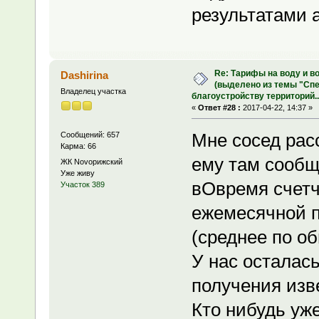
результатами 
Re: Тарифы на воду и в
Dashirina
(выделено из темы "Сп
Владелец участка
благоустройству территорий..
«
Ответ #28 :
2017-04-22, 14:37 »
Мне сосед расс
Сообщений: 657
Карма: 66
ему там сообщи
ЖК Novoрижский
Уже живу
вОвремя счетчи
Участок 389
ежемесячной п
(среднее по о
У нас осталас
получения изв
Кто нибудь уж