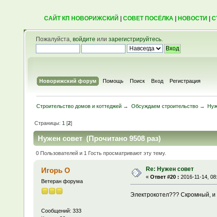
САЙТ КП НОВОРИЖСКИЙ
|
СОВЕТ ПОСЁЛКА
|
НОВОСТИ
|
С
Пожалуйста,
войдите
или
зарегистрируйтесь
.
Новорижский форум
Помощь
Поиск
Вход
Регистрация
Строительство домов и коттеджей
→
Обсуждаем строительство
→
Нуж
Страницы:
1
[
2
]
Нужен совет (Прочитано 9508 раз)
0 Пользователей и 1 Гость просматривают эту тему.
Re: Нужен совет
Игорь О
«
Ответ #20 :
2016-11-14, 08
Ветеран форума
Электрокотел??? Скромный, и 
Сообщений: 333