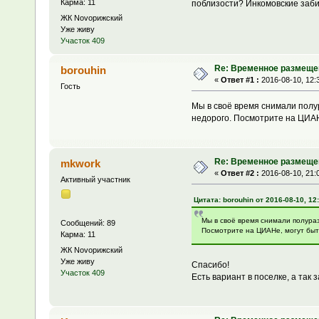
Карма: 11
поблизости? Инкомовские заби
ЖК Novoрижский
Уже живу
Участок 409
Re: Временное размеще
borouhin
«
Ответ #1 :
2016-08-10, 12:
Гость
Мы в своё время снимали полу
недорого. Посмотрите на ЦИАН
Re: Временное размеще
mkwork
«
Ответ #2 :
2016-08-10, 21:
Активный участник
Цитата: borouhin от 2016-08-10, 12
Мы в своё время снимали полура
Сообщений: 89
Посмотрите на ЦИАНе, могут быт
Карма: 11
ЖК Novoрижский
Уже живу
Спасибо!
Участок 409
Есть вариант в поселке, а так 