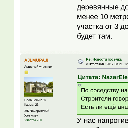
деревянные до
менее 10 метр
участка от 3 д
будет там.
Re: Новости посёлка
AJLMUPAJI
«
Ответ #68 :
2017-08-21, 12
Активный участник
Цитата: NazarEle
По соседству на
Строители говор
Сообщений: 97
Карма: 23
Есть ли ещё ан
ЖК Novoрижский
Уже живу
У нас напротив
Участок 700