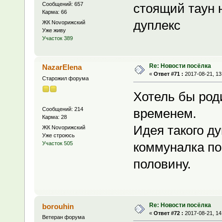
Сообщений: 657
стоящий таун 
Карма: 66
дуплекс
ЖК Novoрижский
Уже живу
Участок 389
Re: Новости посёлка
NazarElena
«
Ответ #71 :
2017-08-21, 13
Старожил форума
Хотель бы род
Сообщений: 214
временем.
Карма: 28
Идея такого ду
ЖК Novoрижский
Уже строюсь
коммуналка по
Участок 505
половину.
Re: Новости посёлка
borouhin
«
Ответ #72 :
2017-08-21, 14
Ветеран форума