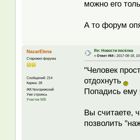
можно его толь
А то форум оп
Re: Новости посёлка
NazarElena
«
Ответ #64 :
2017-08-18, 10
Старожил форума
"Человек прос
Сообщений: 214
отдохнуть
Карма: 28
Попадись ему р
ЖК Novoрижский
Уже строюсь
Участок 505
Вы считаете, 
позволить "наж