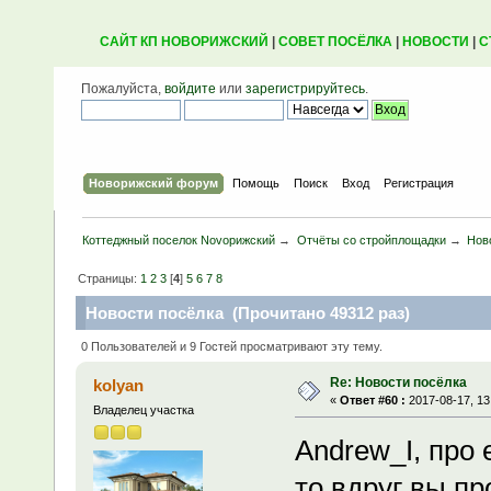
САЙТ КП НОВОРИЖСКИЙ
|
СОВЕТ ПОСЁЛКА
|
НОВОСТИ
|
С
Пожалуйста,
войдите
или
зарегистрируйтесь
.
Новорижский форум
Помощь
Поиск
Вход
Регистрация
Коттеджный поселок Novoрижский
→
Отчёты со стройплощадки
→
Нов
Страницы:
1
2
3
[
4
]
5
6
7
8
Новости посёлка (Прочитано 49312 раз)
0 Пользователей и 9 Гостей просматривают эту тему.
Re: Новости посёлка
kolyan
«
Ответ #60 :
2017-08-17, 13
Владелец участка
Andrew_I, про 
то вдруг вы пр