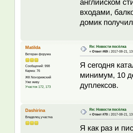
английском ст
входами, балко
домик получилс
Re: Новости посёлка
Matilda
«
Ответ #69 :
2017-08-21, 13
Ветеран форума
Я сегодня ката
Сообщений: 998
Карма: 76
минимум, 10 д
ЖК Novoрижский
Уже живу
дуплексов.
Участок 172, 173
Re: Новости посёлка
Dashirina
«
Ответ #70 :
2017-08-21, 13
Владелец участка
Я как раз и пи