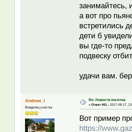
занимайтесь, и
а вот про пьяно
встретились де
дети б увидели
вы где-то пред
подвеску отбит
удачи вам. бер
Re: Новости посёлка
Andrew_I
«
Ответ #61 :
2017-08-17, 13
Владелец участка
Вот пример пр
https://www.ga