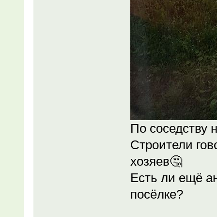
По соседству 
Строители гово
хозяев🤔
Есть ли ещё а
посёлке?