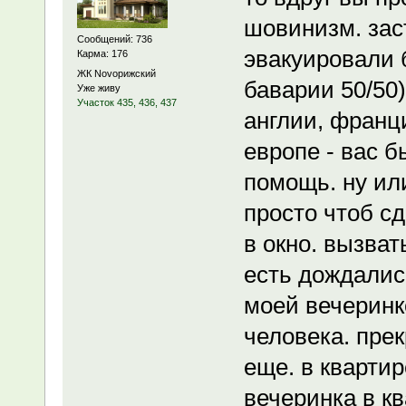
шовинизм. зас
Сообщений: 736
эвакуировали б
Карма: 176
ЖК Novoрижский
баварии 50/50)
Уже живу
Участок 435, 436, 437
англии, франц
европе - вас 
помощь. ну ил
просто чтоб с
в окно. вызват
есть дождалис
моей вечеринк
человека. прек
еще. в квартир
вечеринка в к