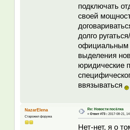
подключать от
своей мощност
договариватьс
долго ругаться
официальным т
выделения нов
юридические п
специфического
ввязываться
Re: Новости посёлка
NazarElena
«
Ответ #73 :
2017-08-21, 14
Старожил форума
Нет-нет, я о т