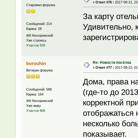
«
Ответ #76 :
2017-08-21, 22
Старожил форума
За карту отель
Сообщений: 214
Удивительно, 
Карма: 28
зарегистриров
ЖК Novoрижский
Уже строюсь
Участок 505
Re: Новости посёлка
borouhin
«
Ответ #77 :
2017-08-22, 01
Ветеран форума
Дома, права н
Сообщений: 588
(где-то до 201
Карма: 164
корректной при
ЖК Novoрижский
Уже живу
отображаться н
Участок 806
несколько бол
показывает.