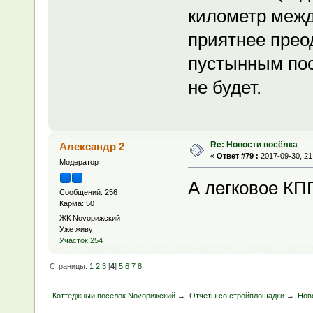
километр меж
приятнее прео
пустынным пос
не будет.
Re: Новости посёлка
Александр 2
«
Ответ #79 :
2017-09-30, 21
Модератор
А легковое КП
Сообщений: 256
Карма: 50
ЖК Novoрижский
Уже живу
Участок 254
Страницы:
1
2
3
[
4
]
5
6
7
8
Коттеджный поселок Novoрижский
→
Отчёты со стройплощадки
→
Нов