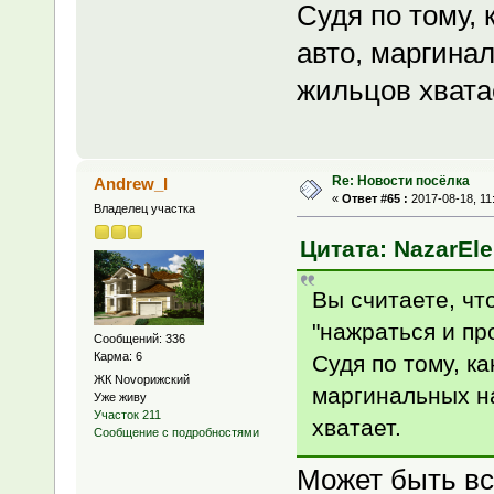
Судя по тому, 
авто, маргина
жильцов хвата
Re: Новости посёлка
Andrew_I
«
Ответ #65 :
2017-08-18, 11
Владелец участка
Цитата: NazarEle
Вы считаете, чт
"нажраться и пр
Сообщений: 336
Карма: 6
Судя по тому, ка
ЖК Novoрижский
маргинальных н
Уже живу
Участок 211
хватает.
Сообщение с подробностями
Может быть вс