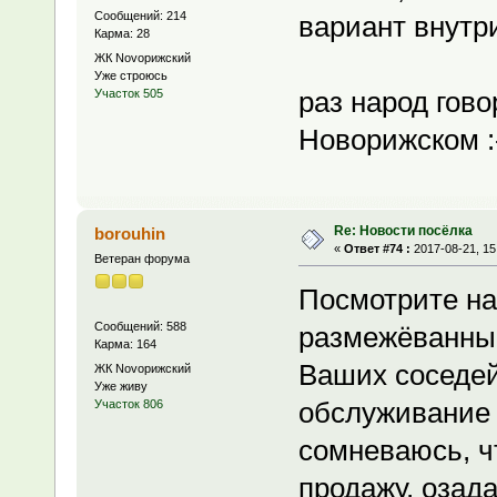
Сообщений: 214
вариант внутр
Карма: 28
ЖК Novoрижский
Уже строюсь
раз народ гово
Участок 505
Новорижском :
Re: Новости посёлка
borouhin
«
Ответ #74 :
2017-08-21, 15
Ветеран форума
Посмотрите н
Сообщений: 588
размежёванные 
Карма: 164
Ваших соседей
ЖК Novoрижский
Уже живу
обслуживание 
Участок 806
сомневаюсь, чт
продажу, озад