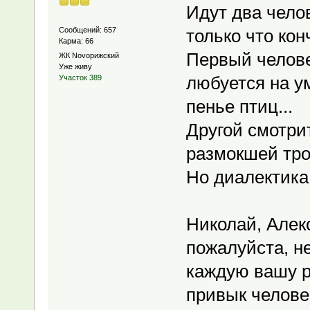
Идут два чело
Сообщений: 657
только что кон
Карма: 66
Первый челове
ЖК Novoрижский
Уже живу
любуется на у
Участок 389
пенье птиц...
Другой смотрит
размокшей тро
Но диалектика 
Николай, Алекс
пожалуйста, не
каждую вашу р
привык челове