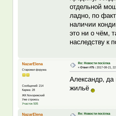
отдельной мощ
ладно, по факт
наличии конди
это ни о чём, 
наследству к п
Re: Новости посёлка
NazarElena
«
Ответ #75 :
2017-08-21, 22
Старожил форума
Александр, да 
Сообщений: 214
жильё
Карма: 28
ЖК Novoрижский
Уже строюсь
Участок 505
Re: Новости посёлка
NazarElena