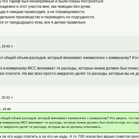
му что тариф был ненапряжный и были планы построиться.
надежно и этот участок мне, как чемодан без ручки.
суда я ожидаю правосудия, а не справедливости.
тдельное производство и переводить по подсудности.
ся от предыдущего иска, все я делаю правильно.
 19:40 »
ел общий объем расходов, который впихивают ежемесячно с коммуналку? Кто у
то в коммуналку МСС впихивает те расходы, которые инком должен был понес
все платите. На вас всех просто аккуратно делят те расходы, которые вы не д
 20:42 »
, 19:40
 общий объем расходов, который впихивают ежемесячно с коммуналку? Кто уверен, что та
 в коммуналку МСС впихивает те расходы, которые инком должен был понести еще на стади
сто аккуратно делят те расходы, которые вы не должны оплачивать...
 за что надо платить а за что не надо. А то 700 лохов без ваших советов про