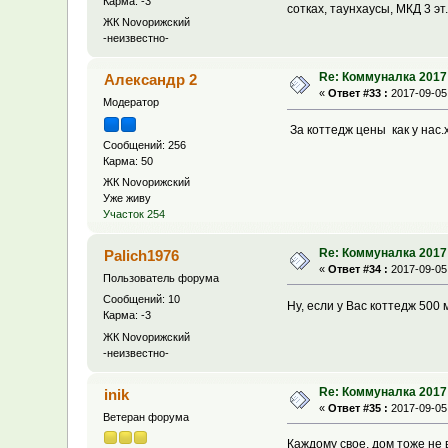
Карма: -3
сотках, таунхаусы, МКД 3 э
ЖК Novoрижский
-неизвестно-
Re: Коммуналка 2017
Александр 2
«
Ответ #33 :
2017-09-05,
Модератор
За коттедж цены как у нас.
Сообщений: 256
Карма: 50
ЖК Novoрижский
Уже живу
Участок 254
Re: Коммуналка 2017
Palich1976
«
Ответ #34 :
2017-09-05,
Пользователь форума
Сообщений: 10
Ну, если у Вас коттедж 500
Карма: -3
ЖК Novoрижский
-неизвестно-
Re: Коммуналка 2017
inik
«
Ответ #35 :
2017-09-05,
Ветеран форума
Каждому свое, дом тоже не 