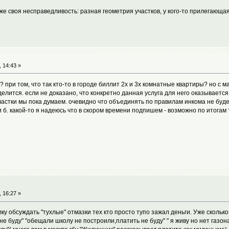
же своя несправедливость: разная геометрия участков, у кого-то прилегающая 
 14:43 »
 при том, что так кто-то в городе биллит 2х и 3х комнатные квартиры? но с м
 делится. если не доказано, что конкретно данная услуга для него оказывает
частки мы пока думаем. очевидно что объединять по правилам инкома не будем,
 б. какой-то я надеюсь что в скором времени подпишем - возможно по итогам т
 16:27 »
ку обсуждать "тухлые" отмазки тех кто просто тупо зажал деньги. Уже сколько
 не буду" "обещали школу не построили,платить не буду" " я живу но нет газона