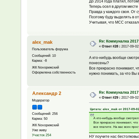
До 2014 года платил, пото
Теперь осел в другом месте 
Правда у каждого своя. От 
Поэтому буду выделять в о
Учитывая, что МСС отказал
Re: Коммуналка 2017
alex_mak
«
Ответ #28 :
2017-09-02,
Пользователь форума
Сообщений: 10
А кто-нибудь вообще смотр
Карма: -8
понесены?
ЖК Novoрижский
Все прекрасно понимают, ч
Оформлена собственность
нужно понимать, за что Вы 
Re: Коммуналка 2017
Александр 2
«
Ответ #29 :
2017-09-02,
Модератор
Цитата: alex_mak от 2017-09-02
Сообщений: 256
А кто-нибудь вообще смотрел
Карма: 50
Все прекрасно понимают, что
ЖК Novoрижский
все платите. На вас всех про
Уже живу
Участок 254
НУ поучите нас бестолковых