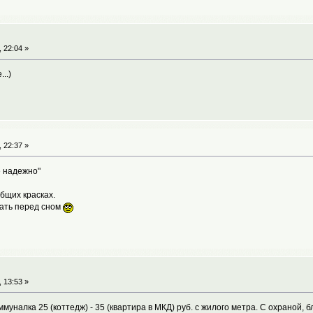
 22:04 »
..)
 22:37 »
е надежно"
общих красках.
ать перед сном
 13:53 »
уналка 25 (коттедж) - 35 (квартира в МКД) руб. с жилого метра. С охраной, б