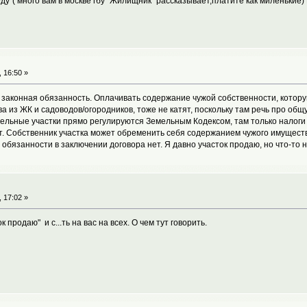
уду"( много вам в москве гбу "Жилищник" рассказывает,платите как миленькие)
 16:50 »
о законная обязанность. Оплачивать содержание чужой собственности, котору
а из ЖК и садоводов/огородников, тоже не катят, поскольку там речь про общ
ельные участки прямо регулируются Земельным Кодексом, там только налоги
т. Собственник участка может обременить себя содержанием чужого имущества
 и обязанности в заключении договора нет. Я давно участок продаю, но что-то
 17:02 »
ок продаю" и с...ть на вас на всех. О чем тут говорить.