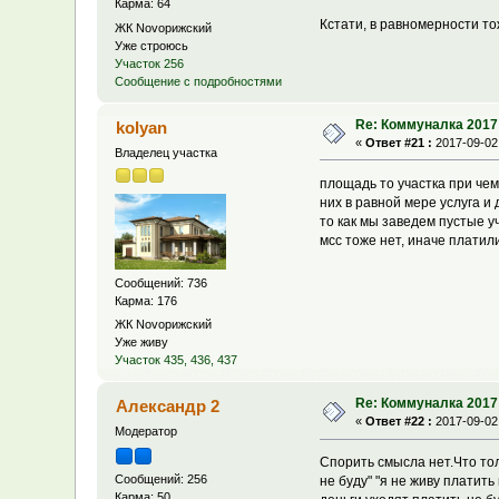
Карма: 64
Кстати, в равномерности то
ЖК Novoрижский
Уже строюсь
Участок 256
Сообщение с подробностями
Re: Коммуналка 2017
kolyan
«
Ответ #21 :
2017-09-02,
Владелец участка
площадь то участка при чем?
них в равной мере услуга и
то как мы заведем пустые у
мсс тоже нет, иначе платили
Сообщений: 736
Карма: 176
ЖК Novoрижский
Уже живу
Участок 435, 436, 437
Re: Коммуналка 2017
Александр 2
«
Ответ #22 :
2017-09-02,
Модератор
Спорить смысла нет.Что тол
Сообщений: 256
не буду" "я не живу платить
Карма: 50