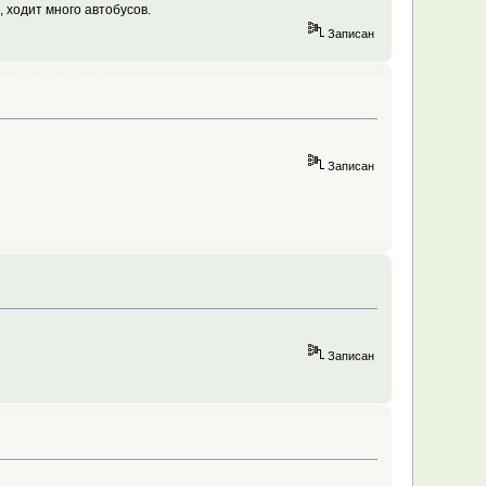
, ходит много автобусов.
Записан
Записан
Записан