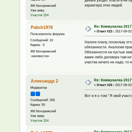
деньги уходят платить не б
характера этих людей.
ЖК Novoрижский
Уже живу
Участок 254
Re: Коммуналка 2017
Palich1976
«
Ответ #23 :
2017-09-02,
Пользователь форума
Сообщений: 10
Налоги плачу, поскольку эт
Карма: -3
обязанности. Аналогии прав
ЖК Novoрижский
Обязанности на пустые зем
-неизвестно-
какие-либо договора там не
участка ничего не надо, то
Re: Коммуналка 2017
Александр 2
«
Ответ #24 :
2017-09-02,
Модератор
Вот и я о том." Я свой участ
Сообщений: 256
Карма: 50
ЖК Novoрижский
Уже живу
Участок 254
Re: Коммуналка 2017