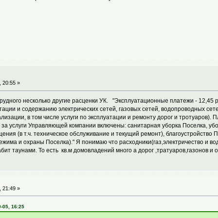
 20:55 »
удного несколько другие расценки УК. "Эксплуатационные платежи - 12,45 р
тации и содержанию электрических сетей, газовых сетей, водопроводных сет
лизации, в том числе услуги по эксплуатации и ремонту дорог и тротуаров). 
у за услуги Управляющей компании включены: санитарная уборка Поселка, убо
ения (в т.ч. техническое обслуживание и текущий ремонт), благоустройство
ежима и охраны Поселка)." Я понимаю что расходники(газ,электричество и вод
абит таунами. То есть кв.м домовладений много а дорог ,тратуаров,газонов и
 21:49 »
-05, 16:25