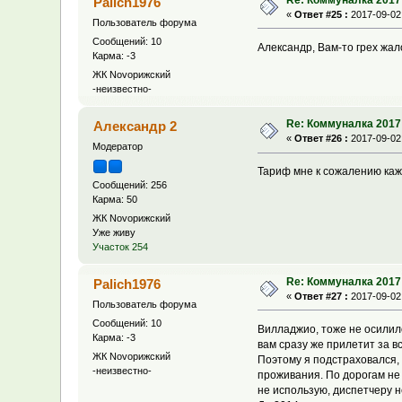
Palich1976
«
Ответ #25 :
2017-09-02,
Пользователь форума
Сообщений: 10
Александр, Вам-то грех жал
Карма: -3
ЖК Novoрижский
-неизвестно-
Re: Коммуналка 2017
Александр 2
«
Ответ #26 :
2017-09-02,
Модератор
Тариф мне к сожалению каж
Сообщений: 256
Карма: 50
ЖК Novoрижский
Уже живу
Участок 254
Re: Коммуналка 2017
Palich1976
«
Ответ #27 :
2017-09-02,
Пользователь форума
Сообщений: 10
Вилладжио, тоже не осилило 
Карма: -3
вам сразу же прилетит за вс
ЖК Novoрижский
Поэтому я подстраховался, 
-неизвестно-
проживания. По дорогам не х
не использую, диспетчеру н