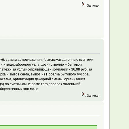
Записан
уб. за кв.м домовладения, (в эксплуатационные платежи
ей и водозаборного узла, хозяйственно – бытовой
Платежи за услуги Управляющей компании - 36,08 руб. за
рка и вывоз снега, вывоз из Поселка бытового мусора,
 Поселка, организация дежурной смены, организация
а) по счетчикам. кКроме того,посёлок маленький
 общественных зон мало.
Записан