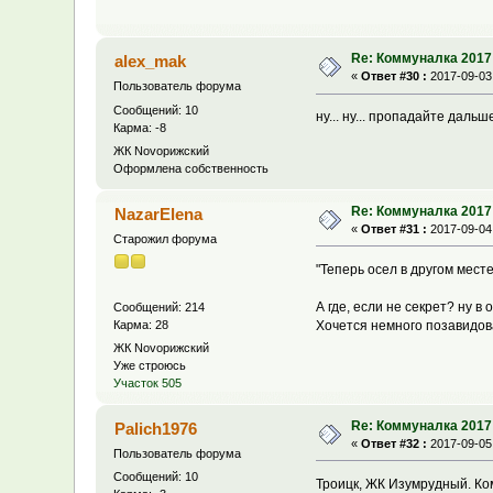
Re: Коммуналка 2017
alex_mak
«
Ответ #30 :
2017-09-03,
Пользователь форума
Сообщений: 10
ну... ну... пропадайте дальше.
Карма: -8
ЖК Novoрижский
Оформлена собственность
Re: Коммуналка 2017
NazarElena
«
Ответ #31 :
2017-09-04,
Старожил форума
"Теперь осел в другом мест
А где, если не секрет? ну в 
Сообщений: 214
Карма: 28
Хочется немного позавидов
ЖК Novoрижский
Уже строюсь
Участок 505
Re: Коммуналка 2017
Palich1976
«
Ответ #32 :
2017-09-05,
Пользователь форума
Сообщений: 10
Троицк, ЖК Изумрудный. Комм