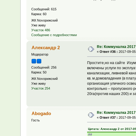
Сообщений: 615
Карма: 60
ЖК Novoрижский
Уже живу
Участок 486
Сообщение с подробностями
Re: Коммуналка 2017
Александр 2
«
Ответ #36 :
2017-09-05,
Модератор
Простите,но на сайте Изумр
Сообщений: 256
включены услуги по эксплуа
Карма: 50
канализации, ливневой кана
кв. м домовладения (в плат
ЖК Novoрижский
организация уличного освещ
Уже живу
Участок 254
контрольно – пропускного р
20га(против наших 200) и з
Re: Коммуналка 2017
Abogado
«
Ответ #37 :
2017-09-05,
Гость
Цитата: Александр 2 от 2017-09