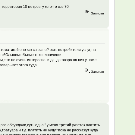
территория 10 метров, у кого-то все 70
Записан
атематикой оно как связано? есть потребители услуг, на
ся в бОльшем объеме технологически.
 это не очень интересно. и да, договора на них у нас с
еперь вот этого суда.
Записан
 раз обсуждали,суть одна " у меня третий участок платить
,тратуара и т.д. платить не буду""пока не расскажут куда