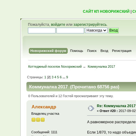
САЙТ КП НОВОРИЖСКИЙ
|
С
Пожалуйста,
войдите
или
зарегистрируйтесь
.
Новорижский форум
Помощь
Поиск
Вход
Регистрация
Коттеджный поселок Novoрижский
→
Коммуналка 2017
Страницы:
1
[
2
]
3
4
5
6
...
9
Коммуналка 2017 (Прочитано 68756 раз)
0 Пользователей и 12 Гостей просматривают эту тему.
Re: Коммуналка 2017
Александр
«
Ответ #20 :
2017-09-02,
Владелец участка
А равномерное распределен
Если 1/870, то надо объеди
Сообщений: 1111