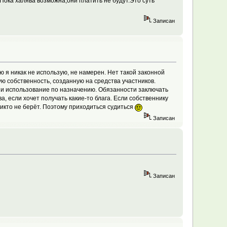
 Пока халява возможна,они платить не будут.Это суть
Записан
ю я никак не использую, не намерен. Нет такой законной
ую собственность, созданную на средства участников.
 и использование по назначению. Обязанности заключать
, если хочет получать какие-то блага. Если собственнику
 никто не берёт. Поэтому приходиться судиться
Записан
Записан