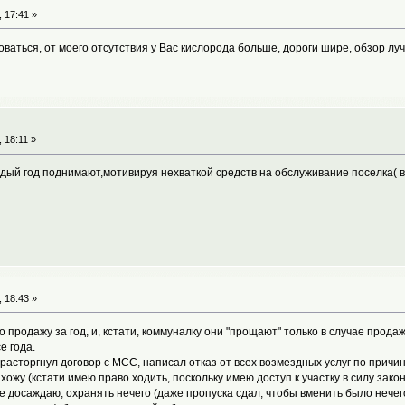
 17:41 »
оваться, от моего отсутствия у Вас кислорода больше, дороги шире, обзор луч
 18:11 »
дый год поднимают,мотивируя нехваткой средств на обслуживание поселка( в 
 18:43 »
продажу за год, и, кстати, коммуналку они "прощают" только в случае продажи
е года.
расторгнул договор c МСС, написал отказ от всех возмездных услуг по причи
ожу (кстати имею право ходить, поскольку имею доступ к участку в силу закон
е досаждаю, охранять нечего (даже пропуска сдал, чтобы вменить было нечего