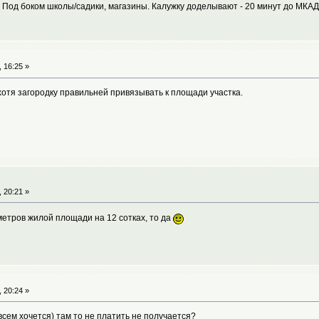
т. Под боком школы/садики, магазины. Калужку доделывают - 20 минут до МКАД
 16:25 »
хотя загородку правильней привязывать к площади участка.
 20:21 »
 метров жилой площади на 12 сотках, то да
 20:24 »
всем хочется) там то не платить не получается?