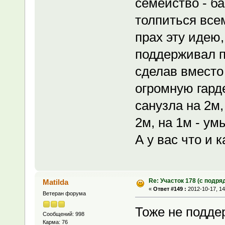
семейство - б
толпиться всем
прах эту идею,
поддерживал п
сделав вместо 
огромную гарде
санузла на 2м,
2м, на 1м - ум
А у вас что и 
Re: Участок 178 (с подр
Matilda
«
Ответ #149 :
2012-10-17, 14
Ветеран форума
Тоже не подде
Сообщений: 998
Карма: 76