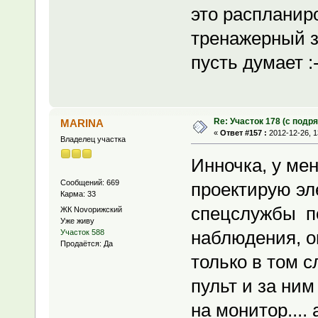
это распланиро
тренажерный з
пусть думает :-
Re: Участок 178 (с под
MARINA
«
Ответ #157 :
2012-12-26, 1
Владелец участка
Инночка, у мен
Сообщений: 669
проектирую эл
Карма: 33
спецслужбы по
ЖК Novoрижский
Уже живу
наблюдения, о
Участок 588
Продаётся: Да
только в том 
пульт и за ни
на монитор....