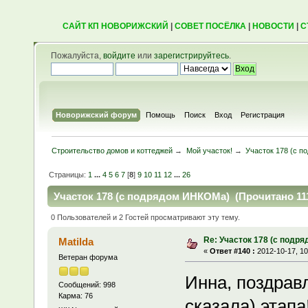
САЙТ КП НОВОРИЖСКИЙ
|
СОВЕТ ПОСЁЛКА
|
НОВОСТИ
|
С
Пожалуйста,
войдите
или
зарегистрируйтесь
.
Новорижский форум
Помощь
Поиск
Вход
Регистрация
Строительство домов и коттеджей
→
Мой участок!
→
Участок 178 (с 
Страницы:
1
...
4
5
6
7
[
8
]
9
10
11
12
...
26
Участок 178 (с подрядом ИНКОМа) (Прочитано 111
0 Пользователей и 2 Гостей просматривают эту тему.
Re: Участок 178 (с подр
Matilda
«
Ответ #140 :
2012-10-17, 10
Ветеран форума
Инна, поздрав
Сообщений: 998
Карма: 76
сказала) этапа