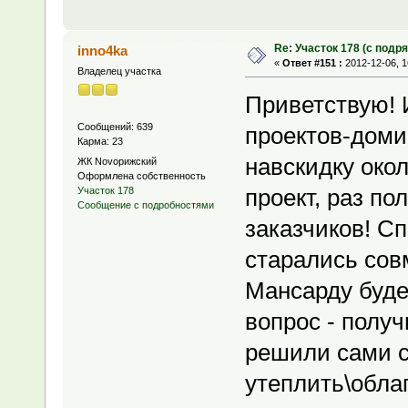
Re: Участок 178 (с под
inno4ka
«
Ответ #151 :
2012-12-06, 1
Владелец участка
Приветствую! 
Сообщений: 639
проектов-доми
Карма: 23
навскидку окол
ЖК Novoрижский
Оформлена собственность
проект, раз по
Участок 178
Сообщение с подробностями
заказчиков! С
старались сов
Мансарду будем
вопрос - получ
решили сами с
утеплить\обла