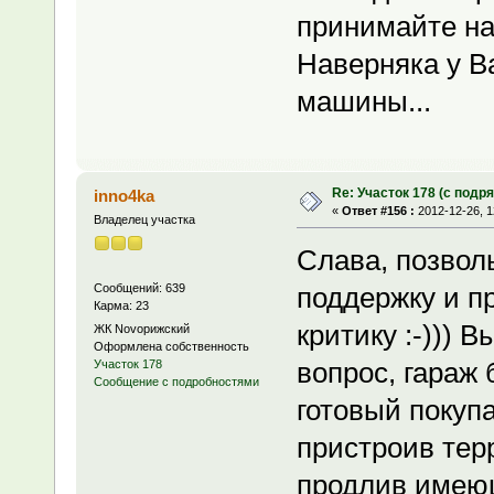
принимайте на 
Наверняка у Ва
машины...
Re: Участок 178 (с под
inno4ka
«
Ответ #156 :
2012-12-26, 1
Владелец участка
Слава, позволь
Сообщений: 639
поддержку и п
Карма: 23
критику :-))) 
ЖК Novoрижский
Оформлена собственность
вопрос, гараж 
Участок 178
Сообщение с подробностями
готовый покуп
пристроив тер
продлив имею