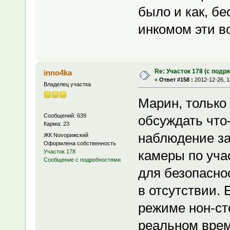
было и как, бе
инкомом эти в
Re: Участок 178 (с под
inno4ka
«
Ответ #158 :
2012-12-26, 1
Владелец участка
Марин, только 
Сообщений: 639
обсуждать что
Карма: 23
наблюдение за
ЖК Novoрижский
Оформлена собственность
камеры по уча
Участок 178
Сообщение с подробностями
для безопасно
в отсутствии. 
режиме нон-ст
реальном време