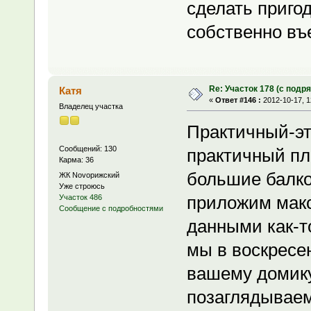
сделать пригод
собственно въе
Re: Участок 178 (с под
Катя
«
Ответ #146 :
2012-10-17, 1
Владелец участка
Практичный-эт
Сообщений: 130
практичный п
Карма: 36
большие балко
ЖК Novoрижский
Уже строюсь
приложим макс
Участок 486
Сообщение с подробностями
данными как-т
мы в воскресе
вашему домик
позаглядываем