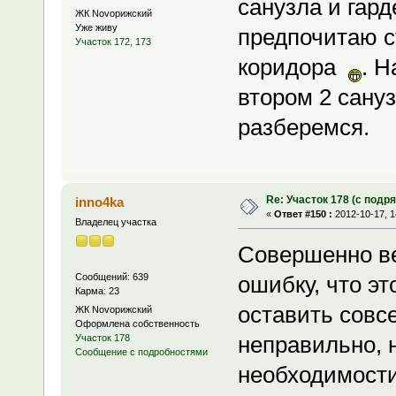
санузла и гар
ЖК Novoрижский
Уже живу
предпочитаю с
Участок 172, 173
коридора
. Н
втором 2 сану
разберемся.
Re: Участок 178 (с под
inno4ka
«
Ответ #150 :
2012-10-17, 1
Владелец участка
Совершенно ве
Сообщений: 639
ошибку, что эт
Карма: 23
оставить совс
ЖК Novoрижский
Оформлена собственность
неправильно, н
Участок 178
Сообщение с подробностями
необходимости.