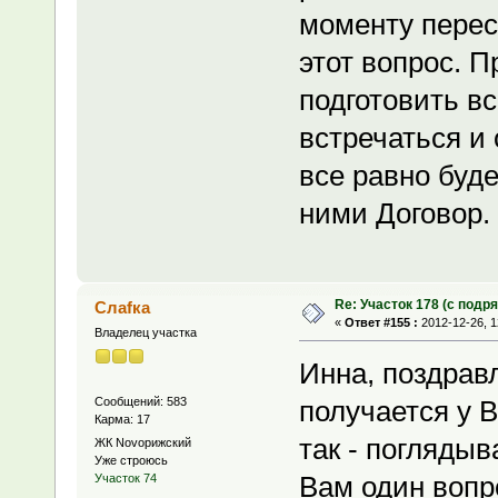
моменту перес
этот вопрос. 
подготовить вс
встречаться и
все равно буде
ними Договор.
Re: Участок 178 (с под
Слаfка
«
Ответ #155 :
2012-12-26, 1
Владелец участка
Инна, поздрав
Сообщений: 583
получается у В
Карма: 17
так - поглядыв
ЖК Novoрижский
Уже строюсь
Вам один вопр
Участок 74