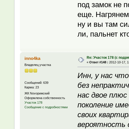
под замок не п
еще. Нагрянем
ну и вы там си
ли, пальнет кто
Re: Участок 178 (с под
inno4ka
«
Ответ #148 :
2012-10-17, 1
Владелец участка
Инн, у нас что
Сообщений: 639
без непрактич
Карма: 23
нас двое плюс
ЖК Novoрижский
Оформлена собственность
поколение име
Участок 178
Сообщение с подробностями
своих квартир
вероятность с