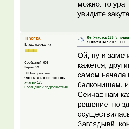
можно, то ура!
увидите закут
Re: Участок 178 (с под
inno4ka
«
Ответ #147 :
2012-10-17, 1
Владелец участка
Ой, ну и заме
Сообщений: 639
кажется, другим
Карма: 23
самом начала 
ЖК Novoрижский
Оформлена собственность
балконищем, и
Участок 178
Сообщение с подробностями
Сейчас нам ка
решение, но зд
осуществилась 
Заглядывй, кон