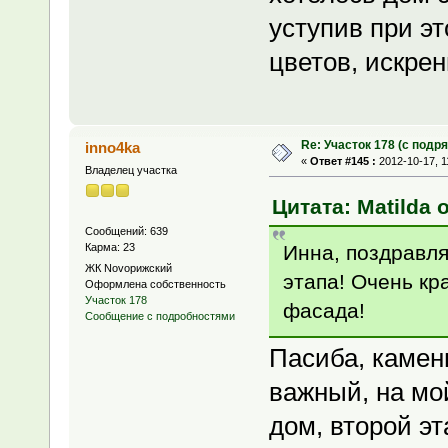
уступив при э
цветов, искрен
Re: Участок 178 (с под
inno4ka
«
Ответ #145 :
2012-10-17, 1
Владелец участка
Цитата: Matilda о
Сообщений: 639
Инна, поздравля
Карма: 23
ЖК Novoрижский
этапа! Очень кр
Оформлена собственность
Участок 178
фасада!
Сообщение с подробностями
Пасиба, камень 
важный, на мо
дом, второй эт