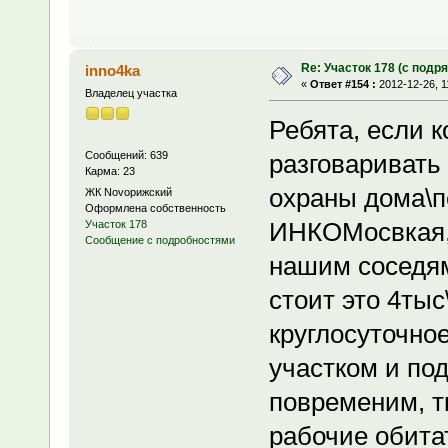
Re: Участок 178 (с под
inno4ka
«
Ответ #154 :
2012-12-26, 1
Владелец участка
Ребята, если к
Сообщений: 639
разговаривать 
Карма: 23
охраны дома\п
ЖК Novoрижский
Оформлена собственность
ИНКОМосвкая, 
Участок 178
Сообщение с подробностями
нашим соседям
стоит это 4тыс
круглосуточно
участком и по
повременим, тк
рабочие обитат