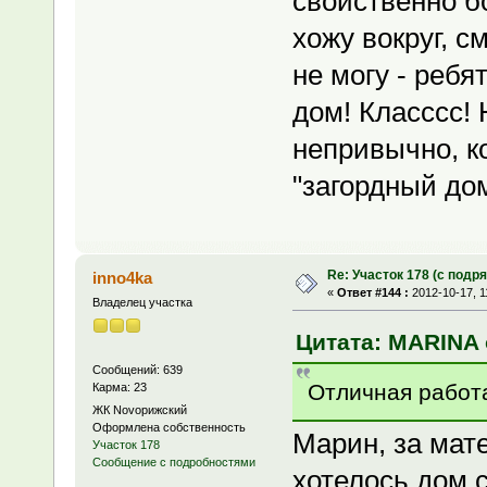
свойственно б
хожу вокруг, с
не могу - реб
дом! Класссс! 
непривычно, к
"загордный дом
Re: Участок 178 (с под
inno4ka
«
Ответ #144 :
2012-10-17, 1
Владелец участка
Цитата: MARINA о
Сообщений: 639
Отличная работа
Карма: 23
ЖК Novoрижский
Оформлена собственность
Марин, за мат
Участок 178
Сообщение с подробностями
хотелось дом 