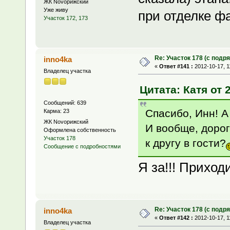
ЖК Novoрижский
Уже живу
при отделке ф
Участок 172, 173
Re: Участок 178 (с под
inno4ka
«
Ответ #141 :
2012-10-17, 1
Владелец участка
Цитата: Катя от 
Сообщений: 639
Спасибо, Инн! А
Карма: 23
ЖК Novoрижский
И вообще, доро
Оформлена собственность
Участок 178
к другу в гости?
Сообщение с подробностями
Я за!!! Приходи
Re: Участок 178 (с под
inno4ka
«
Ответ #142 :
2012-10-17, 1
Владелец участка