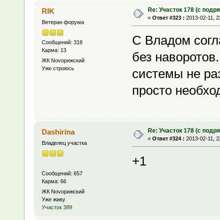
Re: Участок 178 (с под
RIK
«
Ответ #323 :
2013-02-11, 2
Ветеран форума
C Владом согла
Сообщений: 318
Карма: 13
без наворотов.
ЖК Novoрижский
Уже строюсь
системы не ра
просто необход
Re: Участок 178 (с под
Dashirina
«
Ответ #324 :
2013-02-11, 2
Владелец участка
+1
Сообщений: 657
Карма: 66
ЖК Novoрижский
Уже живу
Участок 389