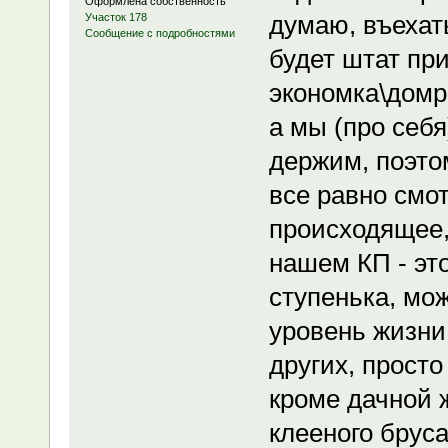
Оформлена собственность
думаю, въехать
Участок 178
Сообщение с подробностями
будет штат при
экономка\домр
а мы (про себ
держим, поэтом
все равно смо
происходящее,
нашем КП - эт
ступенька, мож
уровень жизни
других, просто 
кроме дачной 
клееного бруса