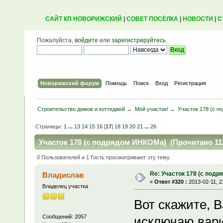
САЙТ КП НОВОРИЖСКИЙ
|
СОВЕТ ПОСЁЛКА
|
НОВОСТИ
|
С
Пожалуйста,
войдите
или
зарегистрируйтесь
.
Новорижский форум
Помощь
Поиск
Вход
Регистрация
Строительство домов и коттеджей
→
Мой участок!
→
Участок 178 (с 
Страницы:
1
...
13
14
15
16
[
17
]
18
19
20
21
...
26
Участок 178 (с подрядом ИНКОМа) (Прочитано 111
0 Пользователей и 1 Гость просматривают эту тему.
Re: Участок 178 (с под
Владислав
«
Ответ #320 :
2013-02-11, 2
Владелец участка
Вот скажите, 
Сообщений: 2057
исключаю вари