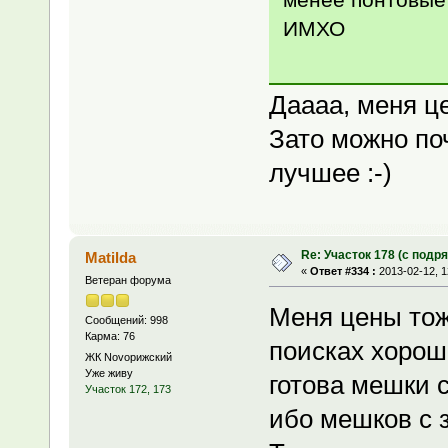
ИМХО
Даааа, меня ц
Зато можно поч
лучшее :-)
Re: Участок 178 (с под
Matilda
«
Ответ #334 :
2013-02-12, 1
Ветеран форума
Меня цены тож
Сообщений: 998
Карма: 76
поисках хорош
ЖК Novoрижский
Уже живу
готова мешки с
Участок 172, 173
ибо мешков с 