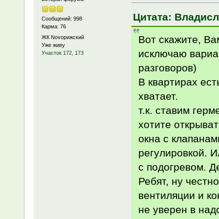
Цитата: Владисла
Сообщений: 998
Карма: 76
Вот скажите, Ва
ЖК Novoрижский
Уже живу
исключаю вариа
Участок 172, 173
разговоров)
В квартирах есть
хватает.
т.к. ставим гер
хотите открыват
окна с клапанам
регулировкой. И
с подогревом. Д
Ребят, ну честн
вентиляции и ко
не уверен в над