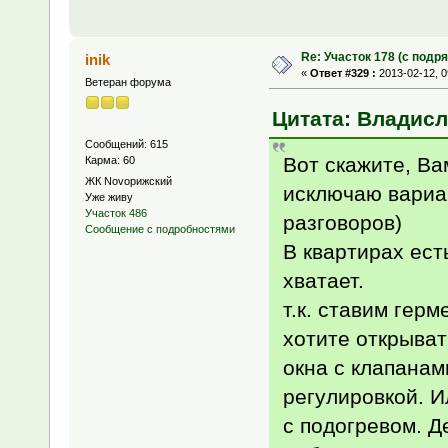
Re: Участок 178 (с под
inik
«
Ответ #329 :
2013-02-12, 0
Ветеран форума
Цитата: Владисла
Сообщений: 615
Вот скажите, Ва
Карма: 60
ЖК Novoрижский
исключаю вариа
Уже живу
Участок 486
разговоров)
Сообщение с подробностями
В квартирах есть
хватает.
т.к. ставим гер
хотите открыват
окна с клапанам
регулировкой. И
с подогревом. Д