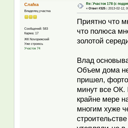
Re: Участок 178 (с под
Слаfка
«
Ответ #325 :
2013-02-12, 0
Владелец участка
Приятно что м
Сообщений: 583
что полюса мне
Карма: 17
золотой серед
ЖК Novoрижский
Уже строюсь
Участок 74
Влад основыва
Объем дома не
пришел, форто
минут все ОК. 
крайне мере н
многим хуже ч
строительстве