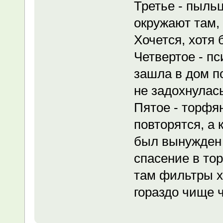
Третье - пыльц
окружают там,
Хочется, хотя 
Четвертое - пс
зашла в дом п
не задохнулась.
Пятое - торфян
повторятся, а 
был вынужден 
спасение в то
там фильтры х
гораздо чище 