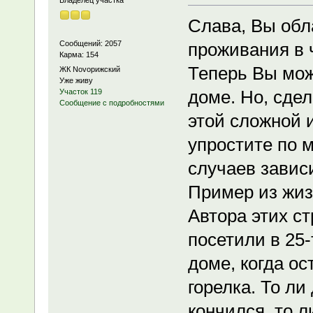
Владелец участка
Слава, Вы об
Сообщений: 2057
проживания в ч
Карма: 154
Теперь Вы мож
ЖК Novoрижский
Уже живу
доме. Но, сдел
Участок 119
Сообщение с подробностями
этой сложной 
упростите по м
случаев завис
Пример из жиз
Автора этих с
посетили в 25
доме, когда о
горелка. То ли
кончился, то л