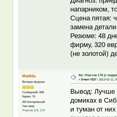
Диагноз: прие
напарником, т
Сцена пятая: ч
замена детали
Резюме: 48 дне
фирму, 320 ев
(не золотой) д
Re: Участок 178 (с под
Matilda
«
Ответ #327 :
2013-02-12, 0
Ветеран форума
Вывод: Лучше в
Сообщений: 998
Карма: 76
домиках в Сиб
ЖК Novoрижский
Уже живу
и туман от них
Участок 172, 173