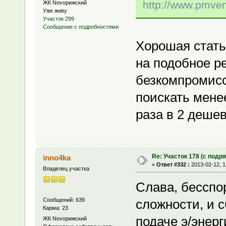
http://www.pmvent
ЖК Novoрижский
Уже живу
Участок 299
Сообщение с подробностями
Хорошая стать
на подобное р
безкомпромисс
поискать мене
раза в 2 деше
Re: Участок 178 (с под
inno4ka
«
Ответ #332 :
2013-02-12, 1
Владелец участка
Слава, бесспор
Сообщений: 639
сложности, и 
Карма: 23
подаче э/энерги
ЖК Novoрижский