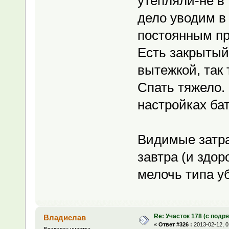
утепляли-не в
дело уводим в 
постоянным пр
Есть закрытый
вытежкой, так
Спать тяжело.
настройках бата
Видимые затра
завтра (и здор
мелочь типа уб
Re: Участок 178 (с под
Владислав
«
Ответ #326 :
2013-02-12, 0