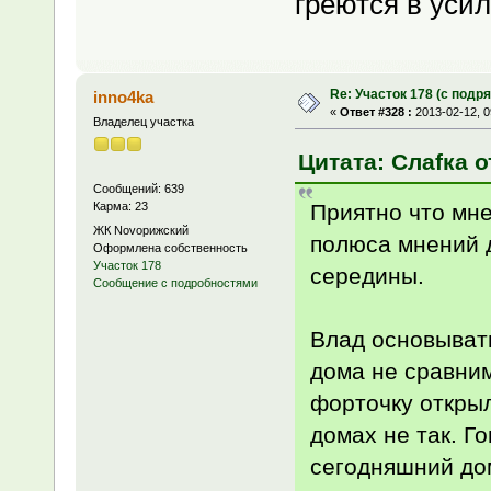
греются в уси
Re: Участок 178 (с под
inno4ka
«
Ответ #328 :
2013-02-12, 0
Владелец участка
Цитата: Слаfка о
Сообщений: 639
Приятно что мне
Карма: 23
ЖК Novoрижский
полюса мнений д
Оформлена собственность
Участок 178
середины.
Сообщение с подробностями
Влад основывать
дома не сравним
форточку открыл
домах не так. Г
сегодняшний дом