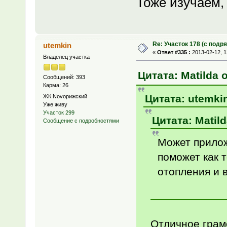
Тоже изучаем,
Re: Участок 178 (с под
utemkin
«
Ответ #335 :
2013-02-12, 1
Владелец участка
Цитата: Matilda о
Сообщений: 393
Карма: 26
Цитата: utemkin
ЖК Novoрижский
Уже живу
Участок 299
Цитата: Matild
Сообщение с подробностями
Может прилож
поможет как т
отопления и 
Отличное грамо