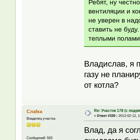
Ребят, ну честн
вентиляции и ко
не уверен в над
ставить не буду
теплыми полами
Владислав, я 
газу не планир
от котла?
Re: Участок 178 (с под
Слаfка
«
Ответ #330 :
2013-02-12, 1
Владелец участка
Влад, да я сог
Сообщений: 583