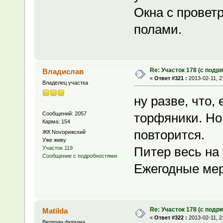
Окна с провет
полами.
Re: Участок 178 (с под
Владислав
«
Ответ #321 :
2013-02-11, 2
Владелец участка
ну разве, что,
Сообщений: 2057
торфяники. Но
Карма: 154
повторится.
ЖК Novoрижский
Уже живу
Питер весь на 
Участок 119
Сообщение с подробностями
Ежегодные мер
Re: Участок 178 (с под
Matilda
«
Ответ #322 :
2013-02-11, 2
Ветеран форума