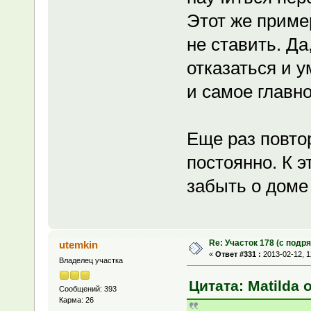
Этот же пример
не ставить. Да
отказаться и 
и самое главно
Еще раз повто
постоянно. К э
забыть о доме 
Re: Участок 178 (с под
utemkin
«
Ответ #331 :
2013-02-12, 1
Владелец участка
Цитата: Matilda о
Сообщений: 393
Карма: 26