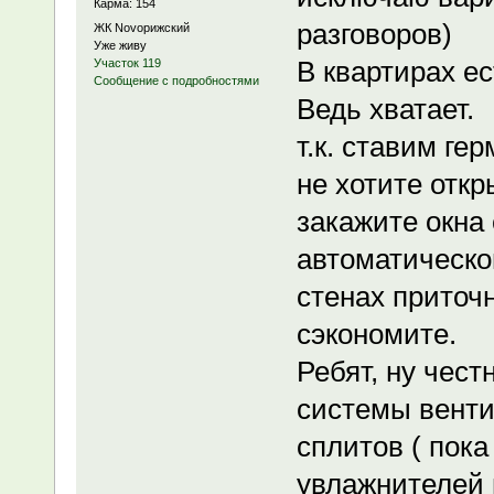
Карма: 154
разговоров)
ЖК Novoрижский
Уже живу
В квартирах ес
Участок 119
Сообщение с подробностями
Ведь хватает.
т.к. ставим ге
не хотите отк
закажите окна
автоматическо
стенах приточ
сэкономите.
Ребят, ну чест
системы венти
сплитов ( пока
увлажнителей в