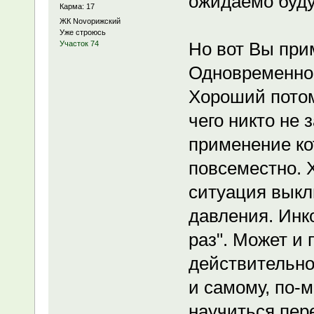
ожидаемо будут
Карма: 17
ЖК Novoрижский
Уже строюсь
Но вот Вы при
Участок 74
Одновременно 
Хороший потому
чего никто не 
применение ко
повсеместно. 
ситуация выкл
давления. Инк
раз". Может и 
действительно
и самому, по-м
научиться пер