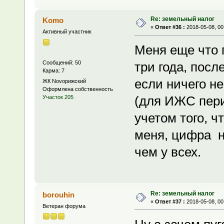
Re: земельный налог
Komo
«
Ответ #36 :
2018-05-08, 00
Активный участник
Меня еще что 
Сообщений: 50
три года, посл
Карма: 7
если ничего не
ЖК Novoрижский
Оформлена собственность
(для ИЖС пери
Участок 205
учетом того, ч
меня, цифра н
чем у всех.
Re: земельный налог
borouhin
«
Ответ #37 :
2018-05-08, 00
Ветеран форума