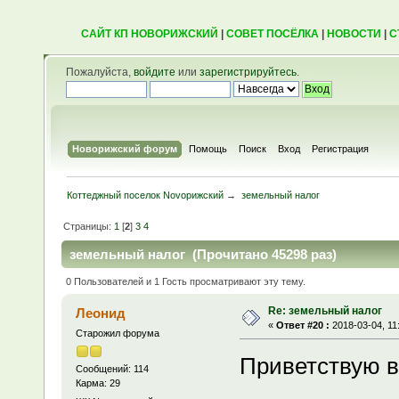
САЙТ КП НОВОРИЖСКИЙ
|
СОВЕТ ПОСЁЛКА
|
НОВОСТИ
|
С
Пожалуйста,
войдите
или
зарегистрируйтесь
.
Новорижский форум
Помощь
Поиск
Вход
Регистрация
Коттеджный поселок Novoрижский
→
земельный налог
Страницы:
1
[
2
]
3
4
земельный налог (Прочитано 45298 раз)
0 Пользователей и 1 Гость просматривают эту тему.
Re: земельный налог
Леонид
«
Ответ #20 :
2018-03-04, 11
Старожил форума
Приветствую в
Сообщений: 114
Карма: 29