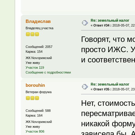
Re: земельный налог
Владислав
«
Ответ #34 :
2018-05-07, 22
Владелец участка
Говорят, что 
Сообщений: 2057
просто ИЖС. У
Карма: 154
и соответстве
ЖК Novoрижский
Уже живу
Участок 119
Сообщение с подробностями
Re: земельный налог
borouhin
«
Ответ #35 :
2018-05-07, 23
Ветеран форума
Нет, стоимост
Сообщений: 588
пересматривае
Карма: 164
никакой формул
ЖК Novoрижский
Уже живу
зависела бы. 
Участок 806