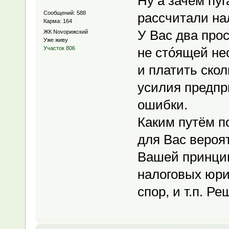
Ну а зачем пу
Сообщений: 588
рассчитали нал
Карма: 164
У Вас два про
ЖК Novoрижский
Уже живу
не стóящей не
Участок 806
и платить ско
усилия предпр
ошибки.
Каким путём по
для Вас вероя
Вашей принцип
налоговых юри
спор, и т.п. Ре