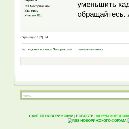
Карма: 47
уменьшить кад
ЖК Novoрижский
Уже живу
обращайтесь. 
Участок 810
Страницы:
1
[
2
]
3
4
Коттеджный поселок Novoрижский
→
земельный налог
САЙТ КП НОВОРИЖСКИЙ
|
НОВОСТИ
|
ФОРУМ НОВОРИЖ