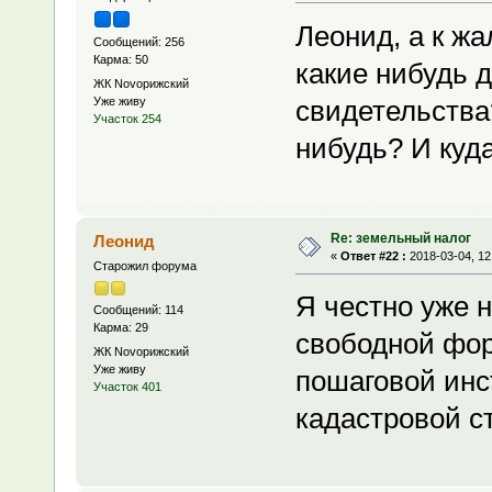
Леонид, а к ж
Сообщений: 256
Карма: 50
какие нибудь 
ЖК Novoрижский
Уже живу
свидетельства
Участок 254
нибудь? И куд
Re: земельный налог
Леонид
«
Ответ #22 :
2018-03-04, 12
Старожил форума
Я честно уже н
Сообщений: 114
Карма: 29
свободной фор
ЖК Novoрижский
Уже живу
пошаговой инс
Участок 401
кадастровой с