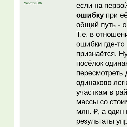
если на перво
Участок 806
ошибку
при её
общий путь - о
Т.е. в отноше
ошибки где-т
признаётся. Н
посёлок одинак
пересмотреть
одинаково лег
участкам в ра
массы со стоим
млн. ₽, а один 
результаты уп