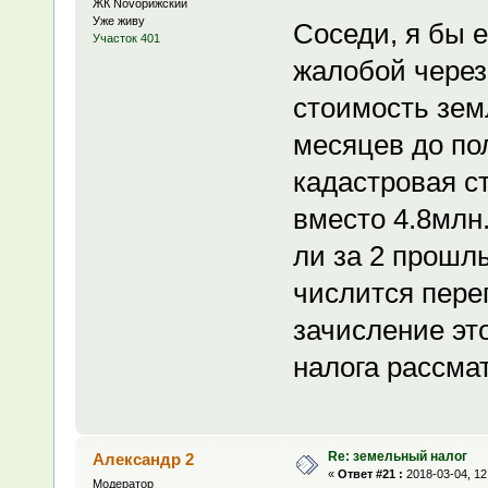
ЖК Novoрижский
Уже живу
Соседи, я бы 
Участок 401
жалобой через
стоимость зем
месяцев до пол
кадастровая с
вместо 4.8млн.
ли за 2 прошлы
числится пере
зачисление это
налога рассма
Re: земельный налог
Александр 2
«
Ответ #21 :
2018-03-04, 12
Модератор