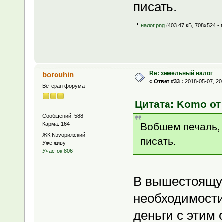
писать.
налог.png
(403.47 кБ, 708x524 -
Re: земельный налог
borouhin
«
Ответ #33 :
2018-05-07, 20
Ветеран форума
Цитата: Komo от 
Сообщений: 588
Вобщем печаль, 
Карма: 164
ЖК Novoрижский
писать.
Уже живу
Участок 806
В вышестоящую
необходимости
деньги с этим 