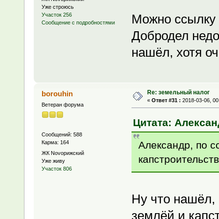
Уже строюсь
Можно ссылку
Участок 256
Сообщение с подробностями
Добродел недос
нашёл, хотя о
Re: земельный налог
borouhin
«
Ответ #31 :
2018-03-06, 00
Ветеран форума
Цитата: Александ
Сообщений: 588
Александр, по с
Карма: 164
ЖК Novoрижский
капстроительств
Уже живу
Участок 806
Ну что нашёл,
землёй и капст