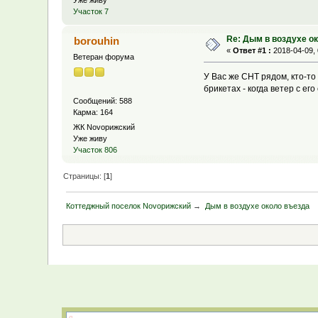
Уже живу
Участок 7
Re: Дым в воздухе о
borouhin
«
Ответ #1 :
2018-04-09, 
Ветеран форума
У Вас же СНТ рядом, кто-то
брикетах - когда ветер с ег
Сообщений: 588
Карма: 164
ЖК Novoрижский
Уже живу
Участок 806
Страницы: [
1
]
Коттеджный поселок Novoрижский
→
Дым в воздухе около въезда