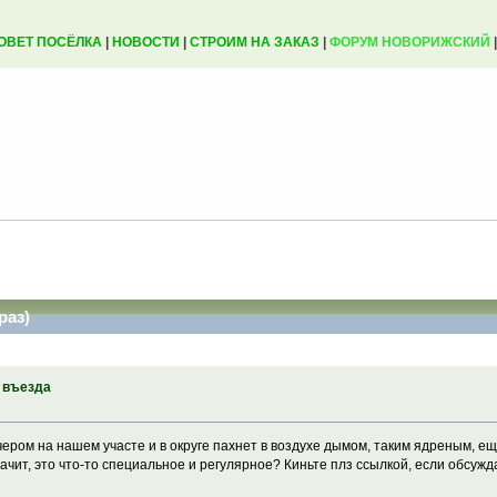
ОВЕТ ПОСЁЛКА
|
НОВОСТИ
|
СТРОИМ НА ЗАКАЗ
|
ФОРУМ НОВОРИЖСКИЙ
раз)
 въезда
чером на нашем участе и в округе пахнет в воздухе дымом, таким ядреным, е
ачит, это что-то специальное и регулярное? Киньте плз ссылкой, если обсужда