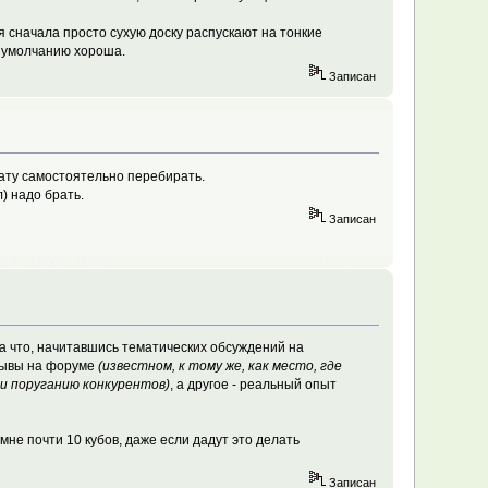
ия сначала просто сухую доску распускают на тонкие
по умолчанию хороша.
Записан
лату самостоятельно перебирать.
) надо брать.
Записан
ка что, начитавшись тематических обсуждений на
тзывы на форуме
(известном, к тому же, как место, где
и поруганию конкурентов)
, а другое - реальный опыт
мне почти 10 кубов, даже если дадут это делать
Записан