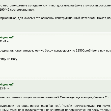
что местоположение склада не критично, доставка на фоне стоимости досок н
190*45 соответственно).
каркасников, для каковых это основной конструкционный материал - может, 
ой доски?
11:42 »
едлагали струганную клееную бессучковую доску по 12500р/м3 (цена при пок
виду не могу.
ой доски?
13:54 »
 места с таким коммунизмом не помнишь? Она везде, где я видел, больше 25 т.
зуально и неспециалистом - если "винтов", "лыж" и прочих кривулин миниму
енным, сучки не вываливаются и не занимают половину сечения доски,трещин 