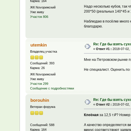
Карма: 164
Надо несколько кубов, так 
ЖК Novoрижский
200*50 (реальных 140*45 и 
Уже живу
Участок 806
Наблюдаю в посёлке много 
благодарю.
Re: Где бы взять сух
utemkin
«
Ответ #1 :
2018-07-02, 
Владелец участка
Мне на Петровском рынке пр
Сообщений: 393
Карма: 26
Не специалист. Оценить по 
ЖК Novoрижский
Уже живу
Участок 299
Сообщение с подробностями
Re: Где бы взять сух
borouhin
«
Ответ #2 :
2018-07-02, 
Ветеран форума
Клеёная
за 12,5 т.₽? Номер
А качество определяется ви
Сообщений: 588
Карма: 164
минус соответствуют заявл