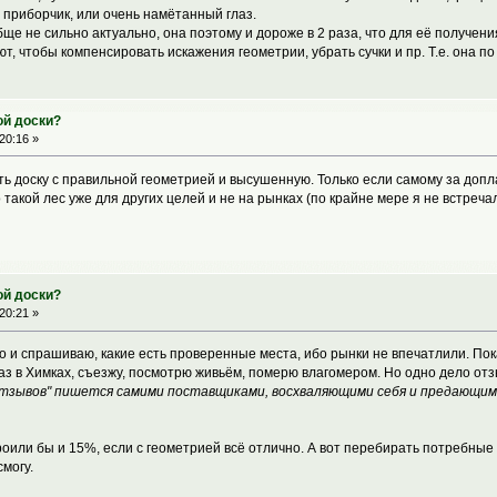
и приборчик, или очень намётанный глаз.
бще не сильно актуально, она поэтому и дороже в 2 раза, что для её получен
ют, чтобы компенсировать искажения геометрии, убрать сучки и пр. Т.е. она 
ой доски?
20:16 »
ть доску с правильной геометрией и высушенную. Только если самому за доп
такой лес уже для других целей и не на рынках (по крайне мере я не встречал
ой доски?
20:21 »
это и спрашиваю, какие есть проверенные места, ибо рынки не впечатлили. По
баз в Химках, съезжу, посмотрю живьём, померю влагомером. Но одно дело о
отзывов" пишется самими поставщиками, восхваляющими себя и предающим
роили бы и 15%, если с геометрией всё отлично. А вот перебирать потребные 
смогу.