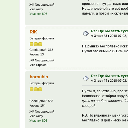
проверяют, тут да, надо ил
ЖК Novoрижский
Но для клеёной это всё воо
Уже живу
ламели, а потом их склеива
Участок 806
Re: Где бы взять сух
RIK
«
Ответ #3 :
2018-07-02, 
Ветеран форума
На рынках бесполезно иска
Сообщений: 318
Сухая это обычно 8-12%, но 
Карма: 13
ЖК Novoрижский
Уже строюсь
Re: Где бы взять сух
borouhin
«
Ответ #4 :
2018-07-02, 
Ветеран форума
Ну так я, собственно, про 
forumhouse, отобрал пару 
чуть ли не большинство "
Сообщений: 588
Карма: 164
соседей.
ЖК Novoрижский
P.S. По влажности меня уст
Уже живу
бесплатно, я физически не 
Участок 806