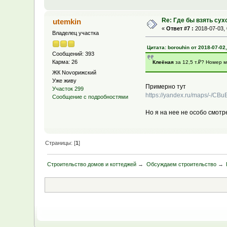
Re: Где бы взять сух
utemkin
«
Ответ #7 :
2018-07-03, 
Владелец участка
Цитата: borouhin от 2018-07-02,
Сообщений: 393
Карма: 26
Клеёная
за 12,5 т.₽? Номер м
ЖК Novoрижский
Уже живу
Примерно тут
Участок 299
https://yandex.ru/maps/-/C
Сообщение с подробностями
Но я на нее не особо смот
Страницы: [
1
]
Строительство домов и коттеджей
→
Обсуждаем строительство
→