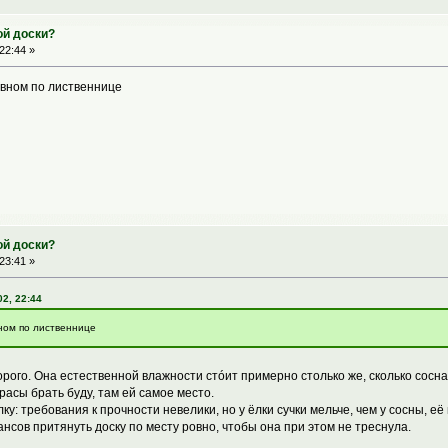
ой доски?
22:44 »
овном по лиственнице
ой доски?
23:41 »
2, 22:44
вном по лиственнице
рого. Она естественной влажности стóит примерно столько же, сколько сосна
расы брать буду, там ей самое место.
ку: требования к прочности невелики, но у ёлки сучки мельче, чем у сосны, её 
нсов притянуть доску по месту ровно, чтобы она при этом не треснула.