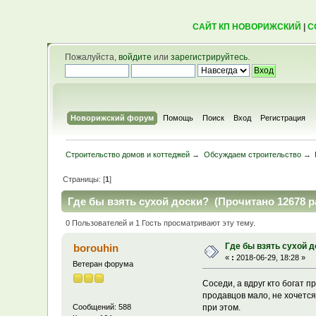
САЙТ КП НОВОРИЖСКИЙ
|
С
Пожалуйста,
войдите
или
зарегистрируйтесь
.
Новорижский форум
Помощь
Поиск
Вход
Регистрация
Строительство домов и коттеджей
→
Обсуждаем строительство
→
Страницы: [
1
]
Где бы взять сухой доски? (Прочитано 12678 р
0 Пользователей и 1 Гость просматривают эту тему.
Где бы взять сухой д
borouhin
«
:
2018-06-29, 18:28 »
Ветеран форума
Соседи, а вдруг кто богат
продавцов мало, не хочется
при этом.
Сообщений: 588