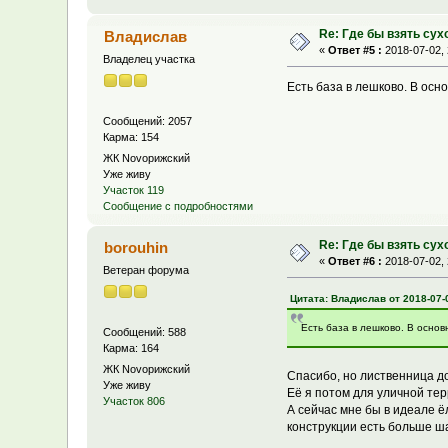
Re: Где бы взять сух
Владислав
«
Ответ #5 :
2018-07-02, 
Владелец участка
Есть база в лешково. В осн
Сообщений: 2057
Карма: 154
ЖК Novoрижский
Уже живу
Участок 119
Сообщение с подробностями
Re: Где бы взять сух
borouhin
«
Ответ #6 :
2018-07-02, 
Ветеран форума
Цитата: Владислав от 2018-07-0
Есть база в лешково. В осно
Сообщений: 588
Карма: 164
ЖК Novoрижский
Спасибо, но лиственница до
Уже живу
Её я потом для уличной тер
Участок 806
А сейчас мне бы в идеале ёл
конструкции есть больше ша