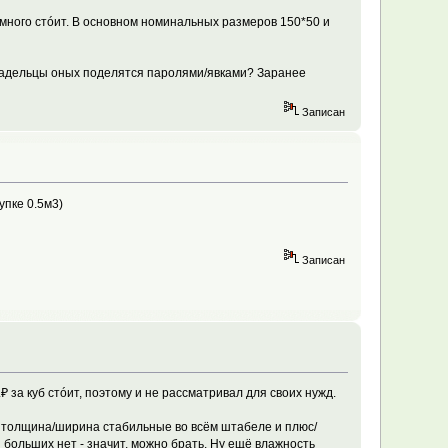
емного стóит. В основном номинальных размеров 150*50 и
владельцы оных поделятся паролями/явками? Заранее
Записан
упке 0.5м3)
Записан
₽ за куб стóит, поэтому и не рассматривал для своих нужд.
м, толщина/ширина стабильные во всём штабеле и плюс/
больших нет - значит, можно брать. Ну ещё влажность