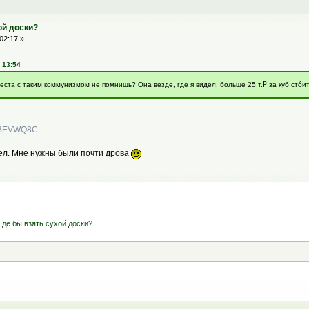
ой доски?
02:17 »
 13:54
еста с таким коммунизмом не помнишь? Она везде, где я видел, больше 25 т.₽ за куб стóит
BuBEVWQ8C
рел. Мне нужны были почти дрова
Где бы взять сухой доски?