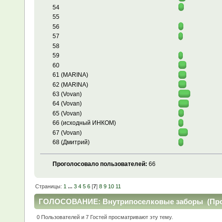
54
55
56
57
58
59
60
61 (MARINA)
62 (MARINA)
63 (Vovan)
64 (Vovan)
65 (Vovan)
66 (исходный ИНКОМ)
67 (Vovan)
68 (Дмитрий)
Проголосовало пользователей:
66
Страницы:
1
...
3
4
5
6
[
7
]
8
9
10
11
ГОЛОСОВАНИЕ: Внутрипоселковые заборы (Проч
0 Пользователей и 7 Гостей просматривают эту тему.