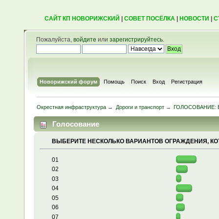
САЙТ КП НОВОРИЖСКИЙ
|
СОВЕТ ПОСЁЛКА
|
НОВОСТИ
|
С
Пожалуйста,
войдите
или
зарегистрируйтесь
.
Новорижский форум
Помощь
Поиск
Вход
Регистрация
Окрестная инфраструктура
→
Дороги и транспорт
→
ГОЛОСОВАНИЕ: В
Голосование
ВЫБЕРИТЕ НЕСКОЛЬКО ВАРИАНТОВ ОГРАЖДЕНИЯ, КОТО
01
02
03
04
05
06
07