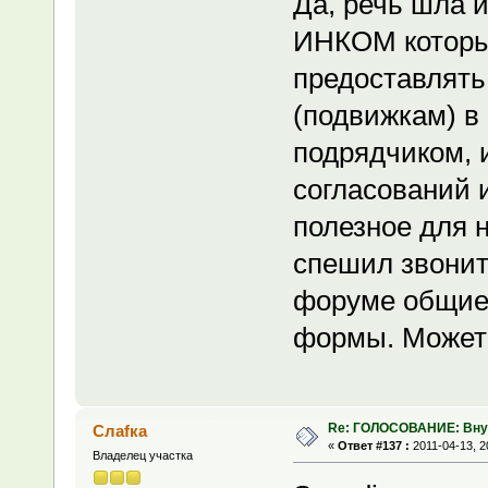
Да, речь шла 
ИНКОМ который
предоставлят
(подвижкам) в
подрядчиком, 
согласований и
полезное для н
спешил звонит
форуме общие 
формы. Может 
Re: ГОЛОСОВАНИЕ: Вну
Слаfка
«
Ответ #137 :
2011-04-13, 2
Владелец участка