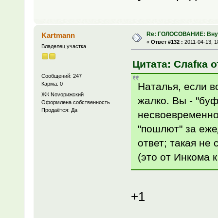
Re: ГОЛОСОВАНИЕ: Вну
Kartmann
«
Ответ #132 :
2011-04-13, 1
Владелец участка
Цитата: Слаfка о
Сообщений: 247
Наталья, если вс
Карма: 0
ЖК Novoрижский
жалко. Вы - "бу
Оформлена собственность
Продаётся: Да
несвоевременно
"пошлют" за еж
ответ; такая не
(это от Инкома к
+1