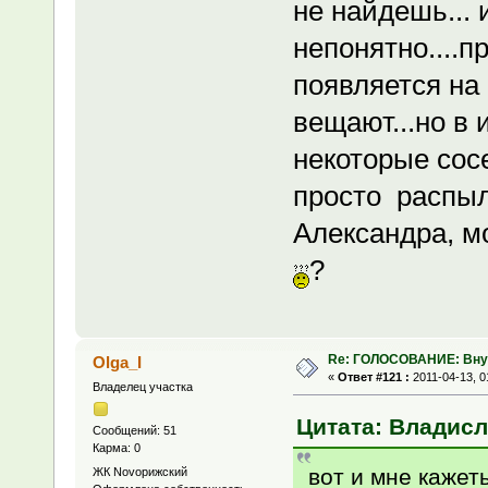
не найдешь... 
непонятно....п
появляется на
вещают...но в 
некоторые сосе
просто распыл
Александра, мо
?
Re: ГОЛОСОВАНИЕ: Вну
Olga_I
«
Ответ #121 :
2011-04-13, 0
Владелец участка
Цитата: Владисла
Сообщений: 51
Карма: 0
вот и мне кажет
ЖК Novoрижский