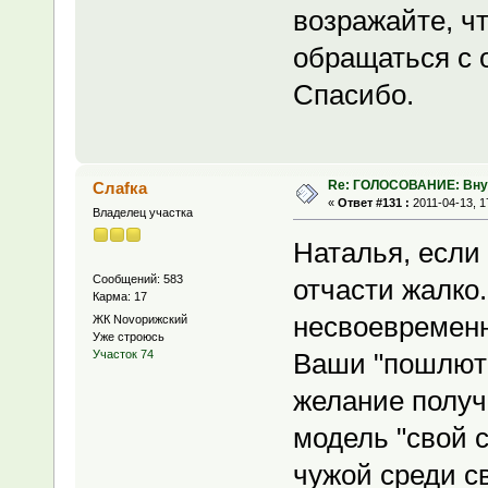
возражайте, ч
обращаться с 
Спасибо.
Re: ГОЛОСОВАНИЕ: Вну
Слаfка
«
Ответ #131 :
2011-04-13, 1
Владелец участка
Наталья, если 
Сообщений: 583
отчасти жалко.
Карма: 17
несвоевременн
ЖК Novoрижский
Уже строюсь
Ваши "пошлют"
Участок 74
желание получ
модель "свой с
чужой среди сво