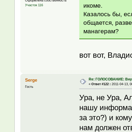
Оформлена собственность
икоме.
Участок 116
Казалось бы, ес
общается, разве
манагерам?
вот вот, Влади
Re: ГОЛОСОВАНИЕ: Вну
Serge
«
Ответ #122 :
2011-04-13, 0
Гость
Ура, не Ура, А
нашу информац
за это?) и ком
нам должен от