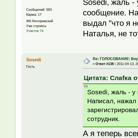
Sosedi, жаль -
Сообщений: 583
сообщение. На
Карма: 17
выдал "что я н
ЖК Novoрижский
Уже строюсь
Наталья, не то
Участок 74
Re: ГОЛОСОВАНИЕ: Вну
Sosedi
«
Ответ #138 :
2011-04-13, 2
Гость
Цитата: Слаfка о
Sosedi, жаль - 
Написал, нажал 
зарегистрировалс
сотрудник.
А я теперь вс