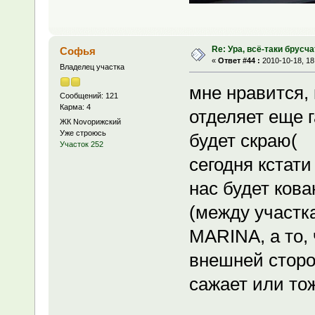
Re: Ура, всё-таки брусча
Софья
«
Ответ #44 :
2010-10-18, 18
Владелец участка
мне нравится, 
Сообщений: 121
Карма: 4
отделяет еще г
ЖК Novoрижский
Уже строюсь
будет скраю(
Участок 252
сегодня кстати
нас будет кова
(между участк
MARINA, а то,
внешней сторо
сажает или то