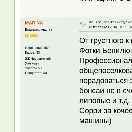
Re: Ура, всё-таки брусча
MARINA
«
Ответ #42 :
2010-10-18, 16
Владелец участка
От грустного к
Сообщений: 669
Фотки Бенилюк
Карма: 33
Профессионал
ЖК Novoрижский
Уже живу
общепоселкова
Участок 588
Продаётся: Да
порадоваться 
бонсаи не в сч
липовые и т.д.
Сорри за кочес
машины)