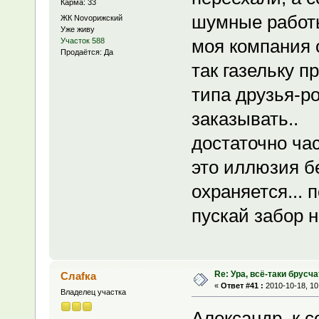
Карма: 33
шумные работы 
ЖК Novoрижский
Уже живу
моя компания 
Участок 588
Продаётся: Да
так газельку п
типа друзья-р
заказывать..
достаточно час
это иллюзия б
охраняется... 
пускай забор н
Re: Ура, всё-таки брусча
Слаfка
«
Ответ #41 :
2010-10-18, 10
Владелец участка
Александр, к 