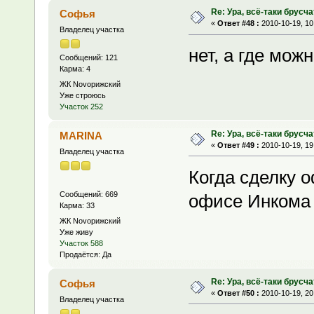
Re: Ура, всё-таки брусча
Софья
«
Ответ #48 :
2010-10-19, 10
Владелец участка
нет, а где мож
Сообщений: 121
Карма: 4
ЖК Novoрижский
Уже строюсь
Участок 252
Re: Ура, всё-таки брусча
MARINA
«
Ответ #49 :
2010-10-19, 19
Владелец участка
Когда сделку 
Сообщений: 669
офисе Инкома
Карма: 33
ЖК Novoрижский
Уже живу
Участок 588
Продаётся: Да
Re: Ура, всё-таки брусча
Софья
«
Ответ #50 :
2010-10-19, 20
Владелец участка