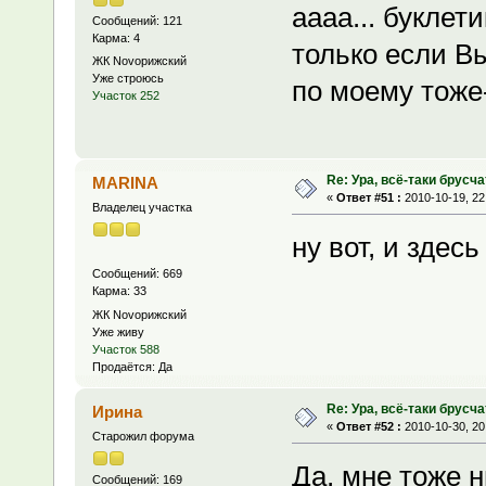
аааа... буклет
Сообщений: 121
Карма: 4
только если В
ЖК Novoрижский
Уже строюсь
по моему тоже
Участок 252
Re: Ура, всё-таки брусча
MARINA
«
Ответ #51 :
2010-10-19, 22
Владелец участка
ну вот, и здесь 
Сообщений: 669
Карма: 33
ЖК Novoрижский
Уже живу
Участок 588
Продаётся: Да
Re: Ура, всё-таки брусча
Ирина
«
Ответ #52 :
2010-10-30, 20
Старожил форума
Да, мне тоже 
Сообщений: 169