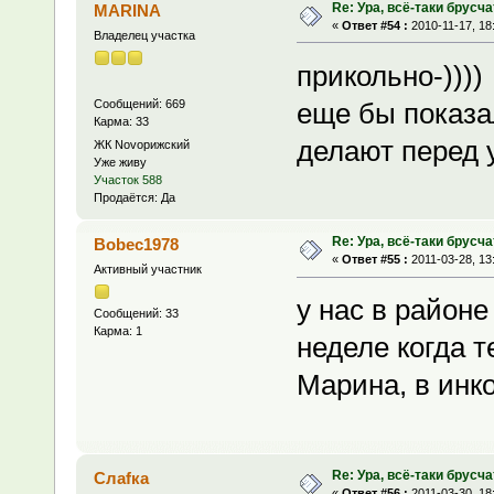
Re: Ура, всё-таки брусча
MARINA
«
Ответ #54 :
2010-11-17, 18
Владелец участка
прикольно-))))
Сообщений: 669
еще бы показа
Карма: 33
делают перед у
ЖК Novoрижский
Уже живу
Участок 588
Продаётся: Да
Re: Ура, всё-таки брусча
Bobec1978
«
Ответ #55 :
2011-03-28, 13
Активный участник
у нас в районе
Сообщений: 33
Карма: 1
неделе когда 
Марина, в инко
Re: Ура, всё-таки брусча
Слаfка
«
Ответ #56 :
2011-03-30, 18