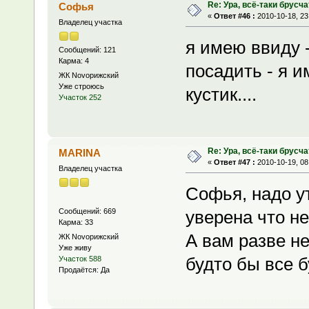
Re: Ура, всё-таки брусча
Софья
«
Ответ #46 :
2010-10-18, 23
Владелец участка
я имею ввиду -
Сообщений: 121
Карма: 4
посадить - я и
ЖК Novoрижский
Уже строюсь
кустик....
Участок 252
Re: Ура, всё-таки брусча
MARINA
«
Ответ #47 :
2010-10-19, 08
Владелец участка
Софья, надо у
Сообщений: 669
уверена что не
Карма: 33
А вам разве н
ЖК Novoрижский
Уже живу
будто бы все 
Участок 588
Продаётся: Да