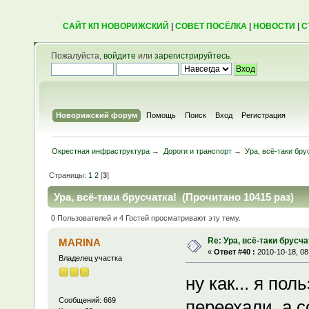
САЙТ КП НОВОРИЖСКИЙ
|
СОВЕТ ПОСЁЛКА
|
НОВОСТИ
|
С
Пожалуйста,
войдите
или
зарегистрируйтесь
.
Новорижский форум
Помощь
Поиск
Вход
Регистрация
Окрестная инфраструктура
→
Дороги и транспорт
→
Ура, всё-таки бру
Страницы:
1
2
[
3
]
Ура, всё-таки брусчатка! (Прочитано 10415 раз)
0 Пользователей и 4 Гостей просматривают эту тему.
Re: Ура, всё-таки брусча
MARINA
«
Ответ #40 :
2010-10-18, 08
Владелец участка
ну как... я по
Сообщений: 669
переехали, а 