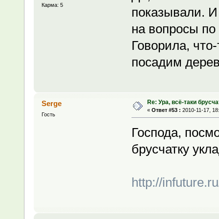
Карма: 5
показывали. И
на вопросы по
Говорила, что-
посадим дерев
Re: Ура, всё-таки брусча
Serge
«
Ответ #53 :
2010-11-17, 18
Гость
Господа, посм
брусчатку укл
http://infuture.r