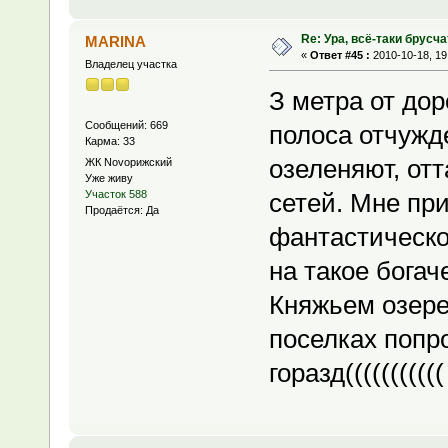
Re: Ура, всё-таки брусча
MARINA
«
Ответ #45 :
2010-10-18, 19
Владелец участка
З метра от дор
Сообщений: 669
полоса отчужд
Карма: 33
озеленяют, от
ЖК Novoрижский
Уже живу
сетей. Мне пр
Участок 588
Продаётся: Да
фантастическо
на такое богач
Княжьем озере,
поселках попр
горазд(((((((((((