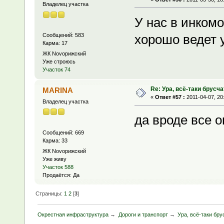
Владелец участка
У нас в инком
Сообщений: 583
хорошо ведет у
Карма: 17
ЖК Novoрижский
Уже строюсь
Участок 74
Re: Ура, всё-таки брусча
MARINA
«
Ответ #57 :
2011-04-07, 20
Владелец участка
да вроде все о
Сообщений: 669
Карма: 33
ЖК Novoрижский
Уже живу
Участок 588
Продаётся: Да
Страницы:
1
2
[
3
]
Окрестная инфраструктура
→
Дороги и транспорт
→
Ура, всё-таки бру