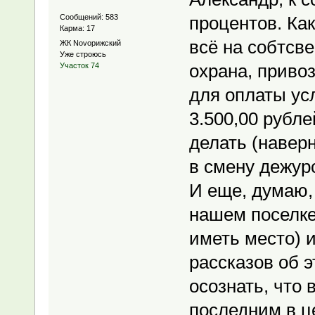
Сообщений: 583
процентов. Как
Карма: 17
всё на собтсв
ЖК Novoрижский
Уже строюсь
охрана, приво
Участок 74
для оплаты ус
3.500,00 рубле
делать (навер
в смену дежур
И еще, думаю,
нашем поселке 
иметь место) 
рассказов об э
осознать, что 
последним в ц