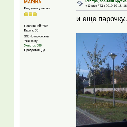
Re: Ура, всё-таки брусча
MARINA
«
Ответ #43 :
2010-10-18, 16
Владелец участка
и еще парочку..
Сообщений: 669
Карма: 33
ЖК Novoрижский
Уже живу
Участок 588
Продаётся: Да