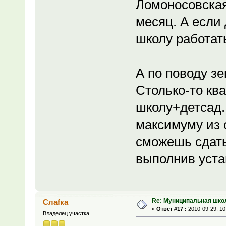
Ломоносовская
месяц. А если 
школу работать
А по поводу зе
Столько-то кв
школу+детсад.
максимуму из 
сможешь сдать
выполнив уст
Re: Муниципальная шко
Слаfка
«
Ответ #17 :
2010-09-29, 10
Владелец участка