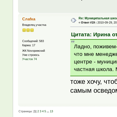
Re: Муниципальная шко
Слаfка
«
Ответ #19 :
2010-09-29, 20
Владелец участка
Цитата: Ирина от
Сообщений: 583
Ладно, поживем-
Карма: 17
ЖК Novoрижский
что мне менедже
Уже строюсь
Участок 74
центре - муници
частная школа. М
тоже хочу, чт
самым осведо
Страницы: [
1
]
2
3
4
5
...
13