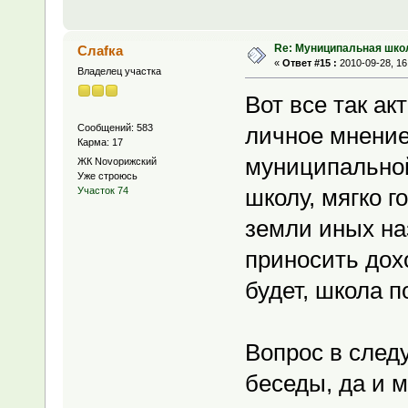
Re: Муниципальная шко
Слаfка
«
Ответ #15 :
2010-09-28, 16
Владелец участка
Вот все так а
Сообщений: 583
личное мнение
Карма: 17
муниципально
ЖК Novoрижский
Уже строюсь
школу, мягко го
Участок 74
земли иных на
приносить дохо
будет, школа п
Вопрос в след
беседы, да и 