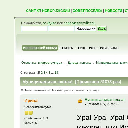
САЙТ КП НОВОРИЖСКИЙ
|
СОВЕТ ПОСЁЛКА
|
НОВОСТИ
|
С
Пожалуйста,
войдите
или
зарегистрируйтесь
.
Новорижский форум
Помощь
Поиск
Вход
Регистрация
Окрестная инфраструктура
→
Детсад и школа
→
Муниципальная школ
Страницы: [
1
]
2
3
4
5
...
13
Муниципальная школа! (Прочитано 81073 раз)
0 Пользователей и 5 Гостей просматривают эту тему.
Муниципальная школа!
Ирина
«
:
2010-08-02, 23:22 »
Старожил форума
Ура! Ура! Ура
Сообщений: 169
Карма: 5
говорят, что 