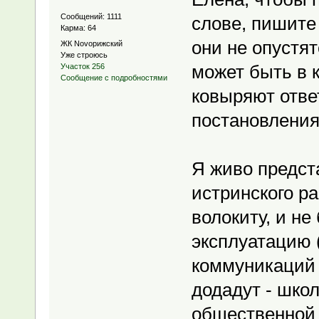
Сообщений: 1111
слове, пишит
Карма: 64
они не опустят
ЖК Novoрижский
Уже строюсь
может быть в к
Участок 256
Сообщение с подробностями
ковыряют ответ
постановления
Я живо предст
истринского р
волокиту, и не
эксплуатацию 
коммуникаций к
додадут - шко
общественной 