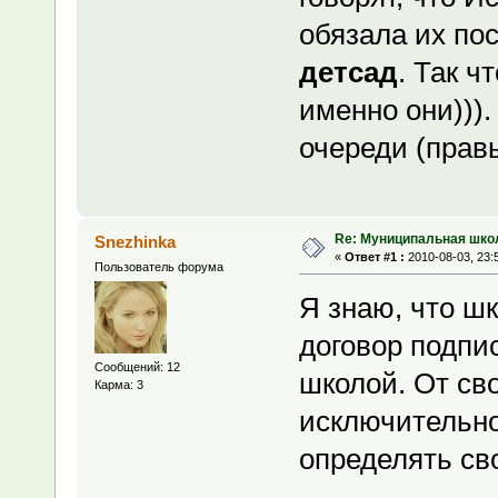
обязала их по
детсад
. Так ч
именно они))).
очереди (правы
Re: Муниципальная шко
Snezhinka
«
Ответ #1 :
2010-08-03, 23:
Пользователь форума
Я знаю, что шк
договор подпи
Сообщений: 12
школой. От св
Карма: 3
исключительн
определять сво