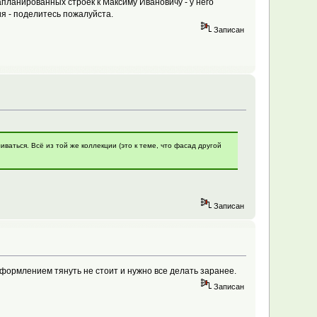
апланированных строек к Максиму Ивановичу - у него
я - поделитесь пожалуйста.
Записан
аться. Всё из той же коллекции (это к теме, что фасад другой
Записан
формлением тянуть не стоит и нужно все делать заранее.
Записан