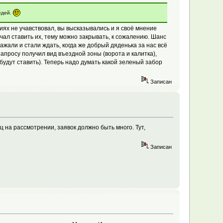
едей.
ниях не учавствовал, вы высказывались и я своё мнение
ачал ставить их, тему можно закрывать, к сожалению. Шанс
нажали и стали ждать, когда же добрый дяденька за нас всё
апросу получил вид въездной зоны (ворота и калитка),
удут ставить). Теперь надо думать какой зеленый забор
Записан
ц на рассмотрении, заявок должно быть много. Тут,
Записан