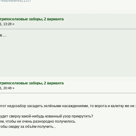
vr-486/view/492137/
утрипоселковые заборы, 2 варианта
, 13:28 »
....
утрипоселковые заборы, 2 варианта
, 20:48 »
этот недозабор засадить зелёными насаждениями, то ворота и калитку же не 
удет сверху какой-нибудь кованный узор прикрутить?
ем, чтобы не очень разнородно получилось.
обы скидку за объём получить...