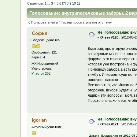
Страницы:
1
...
3
4
5
6
[
7
]
8
9
10
11
Голосование: внутрипоселковые заборы, 2 вар
0 Пользователей и 4 Гостей просматривают эту тему.
Re: Голосование: вн
Софья
«
Ответ #120 :
2012-05-29
Владелец участка
Дмитрий, про вторую очеред
Сообщений: 121
свои деньги мы ее не постро
Карма: 4
форуме, что какова вероятн
ЖК Novoрижский
которая уже построена и фун
Уже строюсь
По-поводу забора,а есть к
Участок 252
тяжбу с Инкомом, судя по- т
оооочень сложно.
Все понятно, что Инком по 
огорожен, вскоре будет и б
ящик и эти вопросы: мол, з
Просто очень хочется, чтобы
Re: Голосование: вн
Igorian
«
Ответ #121 :
2012-05-29
Активный участник
Цитата: Владислав от 2012-05-2