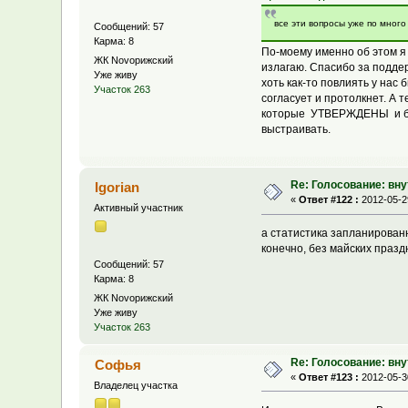
все эти вопросы уже по мног
Сообщений: 57
Карма: 8
По-моему именно об этом я 
ЖК Novoрижский
излагаю. Спасибо за поддер
Уже живу
хоть как-то повлиять у нас 
Участок 263
согласует и протолкнет. А 
которые УТВЕРЖДЕНЫ и будут
выстраивать.
Re: Голосование: вн
Igorian
«
Ответ #122 :
2012-05-29
Активный участник
а статистика запланированн
конечно, без майских празд
Сообщений: 57
Карма: 8
ЖК Novoрижский
Уже живу
Участок 263
Re: Голосование: вн
Софья
«
Ответ #123 :
2012-05-30
Владелец участка