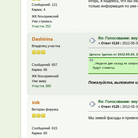
Игорь, я надеюсь, что Вы о
Сообщений: 121
только информация по уже 
Карма: 4
ЖК Novoрижский
Уже строюсь
Участок 252
Re: Голосование: вн
Dashirina
«
Ответ #124 :
2012-05-30
Владелец участка
Цитата: Igorian от 2012-05-29, 
...Недели две назад по запро
Сообщений: 657
будут ставить).
Карма: 66
ЖК Novoрижский
Уже живу
Пожалуйста, выложите и
Участок 389
Re: Голосование: вн
inik
«
Ответ #125 :
2012-05-30
Ветеран форума
Мы зимой фасады и привязк
Сообщений: 615
Карма: 60