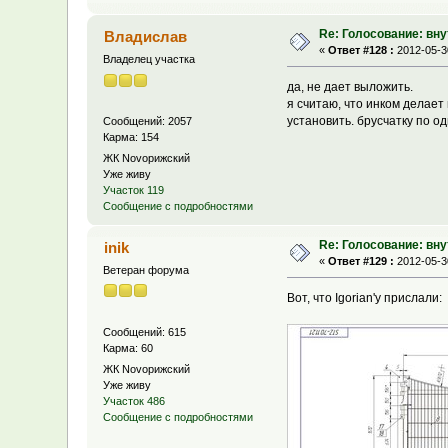
Re: Голосование: вн
Владислав
«
Ответ #128 :
2012-05-30
Владелец участка
да, не дает выложить.
я считаю, что инком делает
установить. брусчатку по о
Сообщений: 2057
Карма: 154
ЖК Novoрижский
Уже живу
Участок 119
Сообщение с подробностями
Re: Голосование: вн
inik
«
Ответ #129 :
2012-05-30
Ветеран форума
Вот, что Igorian'у прислали:
Сообщений: 615
Карма: 60
ЖК Novoрижский
Уже живу
Участок 486
Сообщение с подробностями