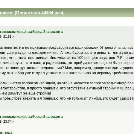
ианта (Прочитано 44454 раз)
утрипоселковые заборы, 2 варианта
, 21:51 »
ь понятно и я не призываю всех строиться ради соседей. Я просто пыталась
им, да и в суде не докажем ничего. А пока будем все это решать - дети уже вы
ость, что школа, постоенная Инкомом вас на 100 процентов устроит? Я поним
кционирует - это одно, а ради школы, которой даже нет еще не было в проекте
акие-то конструктивные предложения? Мне, например, проще засадить сущес
ому, что забор уже кому-то установили и как я поняла по первому требованию 
большинству вопросов нас кинул, но это не касается вопросов возможного пр
лагоустройство, я просто понимаю, что отсутствие активной стройки и 80 пр
ачем Вам?тут же еще стройка!
 побыстрее заехать и я понимаю, что не только от Инкома это будет зависеть,
утрипоселковые заборы, 2 варианта
, 23:34 »
9, 10:18