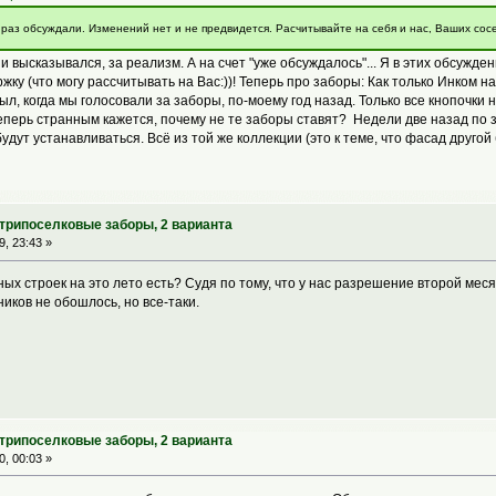
о раз обсуждали. Изменений нет и не предвидется. Расчитывайте на себя и нас, Ваших сос
и высказывался, за реализм. А на счет "уже обсуждалось"... Я в этих обсужде
жку (что могу рассчитывать на Вас:))! Теперь про заборы: Как только Инком н
был, когда мы голосовали за заборы, по-моему год назад. Только все кнопочки 
теперь странным кажется, почему не те заборы ставят? Недели две назад по з
 устанавливаться. Всё из той же коллекции (это к теме, что фасад другой б
утрипоселковые заборы, 2 варианта
, 23:43 »
ых строек на это лето есть? Судя по тому, что у нас разрешение второй меся
ников не обошлось, но все-таки.
утрипоселковые заборы, 2 варианта
, 00:03 »