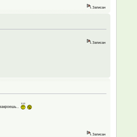
Записан
Записан
закроешь...
Записан