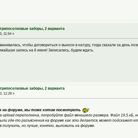
утрипоселковые заборы, 2 варианта
, 11:54 »
ванивалась, чтобы договориться о выносе в натуру, тогда сказали за день поз
ижайшая запись на 6 июня! Записались, будем ждать.
утрипоселковые заборы, 2 варианта
, 12:28 »
х на форуме, мы тоже хотим посмотреть
[/
 upload переполнена, попробуйте файл меньшего размера. Файл 19,5 кБ, н
ыли где-то разъяснения на форуме как это делается, может подскажет кт
в получить, но лучше, конечно, выложить на форуме.