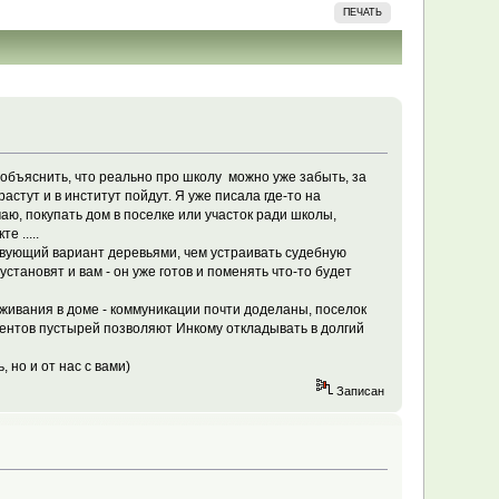
ПЕЧАТЬ
 объяснить, что реально про школу можно уже забыть, за
растут и в институт пойдут. Я уже писала где-то на
аю, покупать дом в поселке или участок ради школы,
 .....
твующий вариант деревьями, чем устраивать судебную
установят и вам - он уже готов и поменять что-то будет
оживания в доме - коммуникации почти доделаны, поселок
оцентов пустырей позволяют Инкому откладывать в долгий
 но и от нас с вами)
Записан