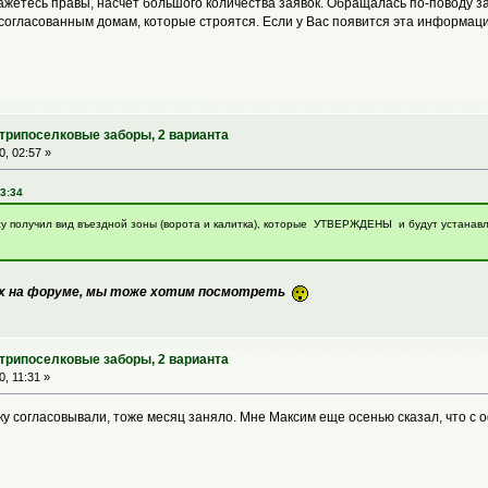
кажетесь правы, насчет большого количества заявок. Обращалась по-поводу з
согласованным домам, которые строятся. Если у Вас появится эта информаци
утрипоселковые заборы, 2 варианта
, 02:57 »
23:34
су получил вид въездной зоны (ворота и калитка), которые УТВЕРЖДЕНЫ и будут устанавлив
х на форуме, мы тоже хотим посмотреть
утрипоселковые заборы, 2 варианта
, 11:31 »
у согласовывали, тоже месяц заняло. Мне Максим еще осенью сказал, что с о