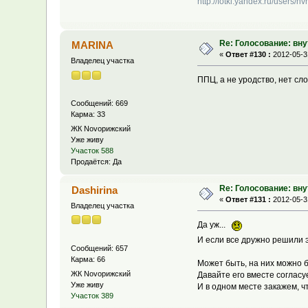
http://fotki.yandex.ru/users/n
Re: Голосование: вн
MARINA
«
Ответ #130 :
2012-05-31
Владелец участка
ППЦ, а не уродство, нет слов.
Сообщений: 669
Карма: 33
ЖК Novoрижский
Уже живу
Участок 588
Продаётся: Да
Re: Голосование: вн
Dashirina
«
Ответ #131 :
2012-05-31
Владелец участка
Да уж...
И если все дружно решили 
Сообщений: 657
Карма: 66
Может быть, на них можно б
ЖК Novoрижский
Давайте его вместе согласу
Уже живу
И в одном месте закажем, чт
Участок 389