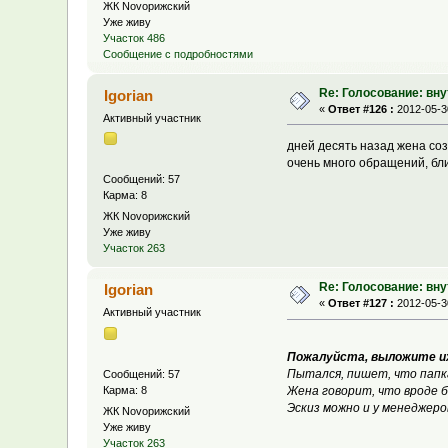
ЖК Novoрижский
Уже живу
Участок 486
Сообщение с подробностями
Re: Голосование: вн
Igorian
«
Ответ #126 :
2012-05-30
Активный участник
дней десять назад жена соз
очень много обращений, бл
Сообщений: 57
Карма: 8
ЖК Novoрижский
Уже живу
Участок 263
Re: Голосование: вн
Igorian
«
Ответ #127 :
2012-05-30
Активный участник
Пожалуйста, выложите и
Пытался, пишет, что папка
Сообщений: 57
Карма: 8
Жена говорит, что вроде б
Эскиз можно и у менеджеро
ЖК Novoрижский
Уже живу
Участок 263