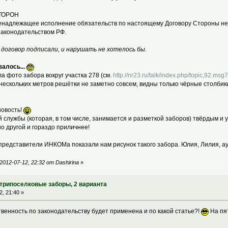
СТОРОН
ненадлежащее исполнение обязательств по настоящему Договору Стороны нес
законодательством РФ.
т договор подписали, и нарушать не хотелось бы.
залось...
а фото забора вокруг участка 278 (см.
http://nr23.ru/talk/index.php/topic,92.m
нескольких метров решётки не заметно совсем, видны только чёрные столбики. 
новость!
 службы (которая, в том числе, занимается и разметкой заборов) твёрдым и у
 другой и гораздо приличнее!
представители ИНКОМа показали нам рисунок такого забора. Юлия, Лилия, ау
012-07-12, 22:32 от Dashirina
»
утрипоселковые заборы, 2 варианта
, 21:40 »
твенность по законодательству будет применена и по какой статье?!
На пят