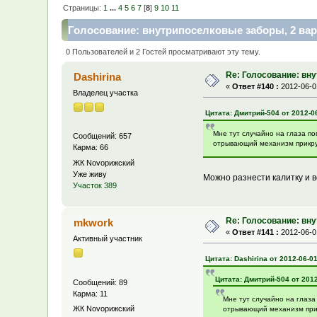
Страницы:
1
...
4
5
6
7
[
8
]
9
10
11
Голосование: внутрипоселковые заборы, 2 вар
0 Пользователей и 2 Гостей просматривают эту тему.
Re: Голосование: вн
Dashirina
«
Ответ #140 :
2012-06-01
Владелец участка
Цитата: Дмитрий-504 от 2012-06
Мне тут случайно на глаза по
Сообщений: 657
отрывающий механизм прикрути
Карма: 66
ЖК Novoрижский
Уже живу
Можно разнести калитку и в
Участок 389
Re: Голосование: вн
mkwork
«
Ответ #141 :
2012-06-01
Активный участник
Цитата: Dashirina от 2012-06-01
Цитата: Дмитрий-504 от 2012
Сообщений: 89
Карма: 11
Мне тут случайно на глаза
ЖК Novoрижский
отрывающий механизм прикр