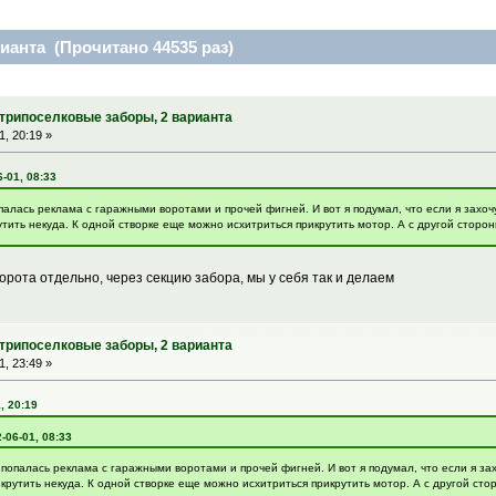
ианта (Прочитано 44535 раз)
утрипоселковые заборы, 2 варианта
, 20:19 »
-01, 08:33
палась реклама с гаражными воротами и прочей фигней. И вот я подумал, что если я захо
ть некуда. К одной створке еще можно исхитриться прикрутить мотор. А с другой стороны к
орота отдельно, через секцию забора, мы у себя так и делаем
утрипоселковые заборы, 2 варианта
, 23:49 »
, 20:19
-06-01, 08:33
 попалась реклама с гаражными воротами и прочей фигней. И вот я подумал, что если я за
утить некуда. К одной створке еще можно исхитриться прикрутить мотор. А с другой сторон