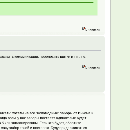
Записан
дывать коммуникации, переносить щитки и т.п., т.е.
Записан
"чихать" хотели на все "новомодные" заборы от Инкома и
 когда всем у нас заборы поставят одинаковые будет
о были запланированы. Если кто будет, обратите
й хочу забор такой и поставлю. Буду придерживаться