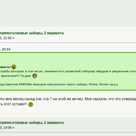
утрипоселковые заборы, 2 варианта
, 21:50 »
, 20:33
овость!
лужбы (которая, в том числе, занимается и разметкой заборов) твёрдым и уверенным голо
 приличнее!!! Та-дам
редставители ИНКОМа показали нам рисунок такого забора. Юлия, Лилия, ау-у-у
о мне месяц назад (см. стр.7 на этой же ветке). Мне сказали, что это утверж
ть этот оставят!
утрипоселковые заборы, 2 варианта
, 14:06 »