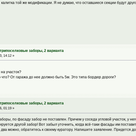
 калитка той же модификации. Я не думаю, что оставшиеся секции будут дру
утрипоселковые заборы, 2 варианта
, 14:12 »
 на участок?
о что? От гаража до нее должно быть 5м. Это типа бордюр дороги?
утрипоселковые заборы, 2 варианта
, 01:19 »
заборы, по фасаду забор не поставлен. Причем у соседа угловой участок, у не
ируется другой забор! Вот забыл уточнить, когда всё-таки фасады им постав
 - два можно, обратитесь к своему куратору. Напишите заявление. Придется 