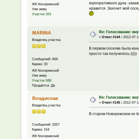
корпоративного духа -закаж
ЖК Novoрижский
нравится. Захочет мой сосе
Уже живу
Участок 263
Re: Голосование: вн
MARINA
«
Ответ #144 :
2012-07-12
Владелец участка
В первом поселке была кон
просто так получилось-)))))
Сообщений: 669
Карма: 33
ЖК Novoрижский
Уже живу
Участок 588
Продаётся: Да
Re: Голосование: вн
Владислав
«
Ответ #145 :
2012-07-12
Владелец участка
В старом Новорижском не бы
Сообщений: 2057
Карма: 154
ЖК Novoрижский