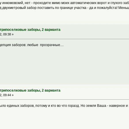
у инкомовский, нет - проходите мимо моих автоматических ворот и глухого заб
д двухметровый забор поставить по границе участка - да и пожалуйста! Мен
утрипоселковые заборы, 2 варианта
, 09:38 »
цепция заборов: любые прозрачные....
утрипоселковые заборы, 2 варианта
, 09:44 »
ло единых заборов, потому и кто во что горазд. Но земля Ваша - наверное и 