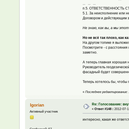
... ... ...
п.5. ОТВЕТСТВЕННОСТЬ 
5.1. За неисполнение или 
Договором и действующим 
Не знаю, как вы, а мы это
Но не всё так плохо, как ка
На другом топике я выложил
Посмотрите - с расстояния 
заметно.
А теперь главная хорошая 
Руководитель геодезической
фасадный будет совершенно
Теперь хотелось бы, чтобы 
«
Последнее редактирование: 2
Re: Голосование: вн
Igorian
«
Ответ #148 :
2012-07-12
Активный участник
интересно, какая же ответс