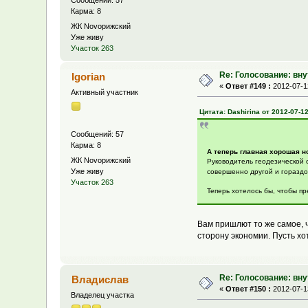
Сообщений: 57
Карма: 8
ЖК Novoрижский
Уже живу
Участок 263
Re: Голосование: вн
Igorian
«
Ответ #149 :
2012-07-12
Активный участник
Цитата: Dashirina от 2012-07-12
Сообщений: 57
Карма: 8
А теперь главная хорошая н
ЖК Novoрижский
Руководитель геодезической с
Уже живу
совершенно другой и гораздо
Участок 263
Теперь хотелось бы, чтобы п
Вам пришлют то же самое, чт
сторону экономии. Пусть хо
Re: Голосование: вн
Владислав
«
Ответ #150 :
2012-07-13
Владелец участка