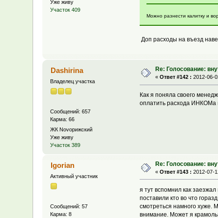
Уже живу
Участок 409
Можно разнести калитку и вор
Доп расходы на въезд навер
Re: Голосование: вн
Dashirina
«
Ответ #142 :
2012-06-02
Владелец участка
Как я поняла своего менедж
оплатить расхода ИНКОМа на
Сообщений: 657
Карма: 66
ЖК Novoрижский
Уже живу
Участок 389
Re: Голосование: вн
Igorian
«
Ответ #143 :
2012-07-12
Активный участник
я тут вспомнил как заезжал
поставили кто во что гораз
смотреться намного хуже. М
Сообщений: 57
Карма: 8
внимание. Может я крамольн