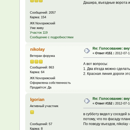
Дашира, въездные ворота и
Сообщений: 2057
Карма: 154
ЖК Novoрижский
Уже живу
Участок 119
Сообщение с подробностями
Re: Голосование: вн
nikolay
«
Ответ #151 :
2012-07-13
Ветеран форума
А вот вопросы:
Сообщений: 863
1. Два в'езда можно сделать
Карма: 64
2. Красная линия дороги эт
ЖК Novoрижский
Оформлена собственность
Продаётся: Да
Re: Голосование: вн
Igorian
«
Ответ #152 :
2012-07-16
Активный участник
в субботу видел у соседей 
потому, что по фасаду план
По поводу въездов, nikolay
Сообщений: 57
Карма: 8