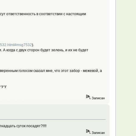
ут ответственность в соответствии с настоящим
sg7532.html#msg7532
).
А когда с двух сторон будет зелень, и их не будет
веренным голосом сказал мне, что этот забор - межевой, а
-у-у
Записан
надцать суток посадят?!!!!
Записан