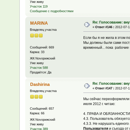
Уже живу
Участок 119
Сообщение с подробностями
Re: Голосование: вн
MARINA
«
Ответ #146 :
2012-07-12
Владелец участка
Если бы я не жила в этом по
Мы должны были сами постр
временный... пока рабочие н
Сообщений: 669
Карма: 33
ЖК Novoрижский
Уже живу
Участок 588
Продаётся: Да
Re: Голосование: вн
Dashirina
«
Ответ #147 :
2012-07-12
Владелец участка
Мы сейчас переоформляли "Д
июля 2012 г. читаю:
Сообщений: 657
Карма: 66
4. ПРАВА И ОБЯЗАННОСТ
4.3. Пользователь обязуетс
ЖК Novoрижский
4.3.3. Не нарушать единог
Уже живу
Пользователя
и съезда от 
Участок 389