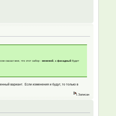
сом сказал мне, что этот забор -
межевой
, а
фасадный
будет
денный вариант. Если изменения и будут, то только в
Записан