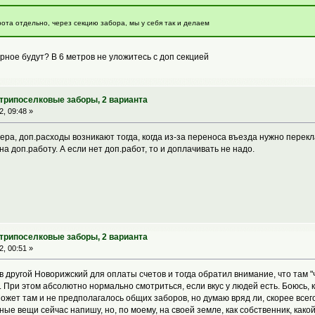
ота отдельно, через секцию забора, мы у себя так и делаем
ное будут? В 6 метров не уложитесь с доп секцией
утрипоселковые заборы, 2 варианта
, 09:48 »
ера, доп.расходы возникают тогда, когда из-за переноса въезда нужно перекла
 доп.работу. А если нет доп.работ, то и доплачивать не надо.
утрипоселковые заборы, 2 варианта
, 00:51 »
 в другой Новорижский для оплаты счетов и тогда обратил внимание, что там 
д. При этом абсолютно нормально смотриться, если вкус у людей есть. Боюсь,
ожет там и не предполагалось общих заборов, но думаю вряд ли, скорее всег
ые вещи сейчас напишу, но, по моему, на своей земле, как собственник, како