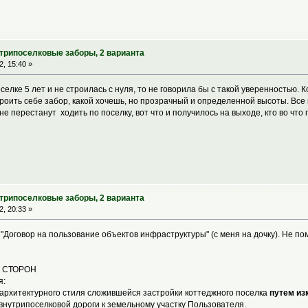
утрипоселковые заборы, 2 варианта
, 15:40 »
селке 5 лет и не строилась с нуля, то не говорила бы с такой уверенностью. 
оить себе забор, какой хочешь, но прозрачный и определенной высоты. Все к
е перестанут ходить по поселку, вот что и получилось на выходе, кто во что 
утрипоселковые заборы, 2 варианта
, 20:33 »
оговор на пользование объектов инфраструктуры" (с меня на дочку). Не помню,
И СТОРОН
я:
о архитектурного стиля сложившейся застройки коттеджного поселка
путем из
внутрипоселковой дороги к земельному участку Пользователя.