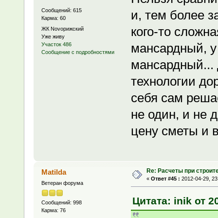
Сообщений: 615
и, тем более з
Карма: 60
кого-то сложна
ЖК Novoрижский
Уже живу
мансардный, у 
Участок 486
Сообщение с подробностями
мансардный...
технологии до
себя сам решае
не один, и не 
цену сметы и в
Re: Расчеты при строит
Matilda
«
Ответ #45 :
2012-04-29, 23
Ветеран форума
Цитата: inik от 2
Сообщений: 998
Карма: 76