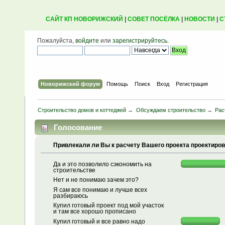
САЙТ КП НОВОРИЖСКИЙ
|
СОВЕТ ПОСЁЛКА
|
НОВОСТИ
|
С
Пожалуйста,
войдите
или
зарегистрируйтесь
.
Новорижский форум
Помощь
Поиск
Вход
Регистрация
Строительство домов и коттеджей
→
Обсуждаем строительство
→
Рас
Голосование
Привлекали ли Вы к расчету Вашего проекта проектиров
Да и это позволило сэкономить на
строительстве
Нет и не понимаю зачем это?
Я сам все понимаю и лучше всех
разбираюсь
Купил готовый проект под мой участок
и там все хорошо прописано
Купил готовый и все равно надо