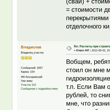
(сваи) + стоим
= стоимости д
перекрытиями ,
отделочного ки
Re: Расчеты при строит
Владислав
«
Ответ #47 :
2012-05-02, 15
Владелец участка
Вобщем, ребяты
Сообщений: 2057
стоил он мне м
Карма: 154
гидроизоляцие
ЖК Novoрижский
Уже живу
т.п. Если Вам
Участок 119
Сообщение с подробностями
рублей, то сн
мне, что разни