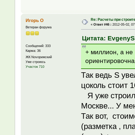
Re: Расчеты при строит
Игорь О
«
Ответ #46 :
2012-05-02, 07
Ветеран форума
Цитата: EvgenyS 
Сообщений: 333
+ миллион, а не
Карма: 36
ЖК Novoрижский
ориентировочна
Уже строюсь
Участок 710
Так ведь S ув
цоколь стоит 1
Я уже строил 
Москве... У ме
Так вот, стои
(разметка , п