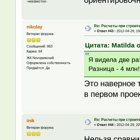
ориентировочн
-неизвестно-
Re: Расчеты при строит
nikolay
«
Ответ #43 :
2012-04-29, 19
Ветеран форума
Цитата: Matilda о
Сообщений: 863
Карма: 64
Я видела две ра
ЖК Novoрижский
Оформлена собственность
Разница - 4 млн!
Продаётся: Да
Это наверное 
в первом проек
Re: Расчеты при строит
inik
«
Ответ #44 :
2012-04-29, 20
Ветеран форума
Нельзя сравни