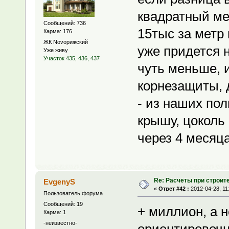
квадратный ме
Сообщений: 736
15тыс за метр 
Карма: 176
ЖК Novoрижский
уже придется 
Уже живу
Участок 435, 436, 437
чуть меньше, 
корнезащиты, 
- из наших пол
крышу, цоколь
через 4 месяца
Re: Расчеты при строит
EvgenyS
«
Ответ #42 :
2012-04-28, 11
Пользователь форума
Сообщений: 19
+ миллион, а 
Карма: 1
-неизвестно-