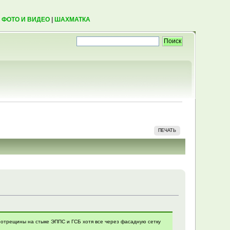
|
ФОТО И ВИДЕО
|
ШАХМАТКА
ПЕЧАТЬ
ротрещины на стыке ЭППС и ГСБ хотя все через фасадную сетку