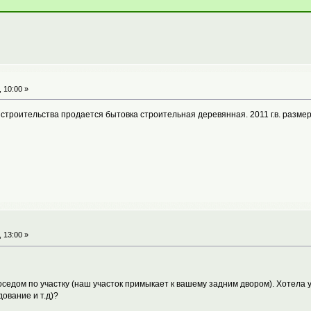
 10:00 »
 строительства продается бытовка строительная деревянная. 2011 г.в. размер 
 13:00 »
седом по участку (наш участок примыкает к вашему задним двором). Хотела у
ование и т.д)?