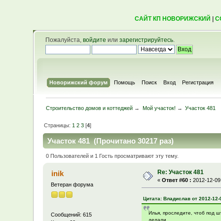
САЙТ КП НОВОРИЖСКИЙ
|
С
Пожалуйста,
войдите
или
зарегистрируйтесь
.
Новорижский форум
Помощь
Поиск
Вход
Регистрация
Строительство домов и коттеджей
→
Мой участок!
→
Участок 481
Страницы:
1
2
3
[
4
]
Участок 481 (Прочитано 30217 раз)
0 Пользователей и 1 Гость просматривают эту тему.
Re: Участок 481
inik
«
Ответ #60 :
2012-12-09,
Ветеран форума
Цитата: Владислав от 2012-12-0
Илья, проследите, чтоб под 
Сообщений: 615
делали.