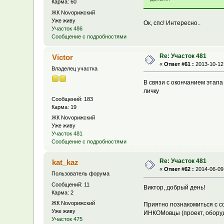
Карма: 60
ЖК Novoрижский
Уже живу
Ок, спс! Интересно..
Участок 486
Сообщение с подробностями
Re: Участок 481
Victor
«
Ответ #61 :
2013-10-12,
Владелец участка
В связи с окончанием этапа
личку
Сообщений: 183
Карма: 19
ЖК Novoрижский
Уже живу
Участок 481
Сообщение с подробностями
Re: Участок 481
kat_kaz
«
Ответ #62 :
2014-06-09,
Пользователь форума
Сообщений: 11
Виктор, добрый день!
Карма: 2
ЖК Novoрижский
Приятно познакомиться с со
Уже живу
ИНКОМовцы (проект, оборуд
Участок 475