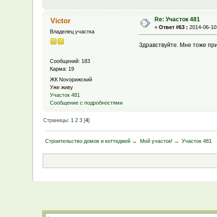
Re: Участок 481
Victor
«
Ответ #63 :
2014-06-10,
Владелец участка
Здравствуйте. Мне тоже пр
Сообщений: 183
Карма: 19
ЖК Novoрижский
Уже живу
Участок 481
Сообщение с подробностями
Страницы:
1
2
3
[
4
]
Строительство домов и коттеджей
→
Мой участок!
→
Участок 481