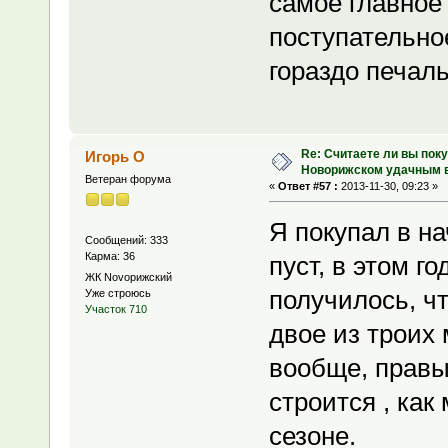
самое главное с
поступательно
гораздо печаль
Re: Считаете ли вы поку
Игорь О
Новорижском удачным 
Ветеран форума
«
Ответ #57 :
2013-11-30, 09:23 »
Я покупал в на
Сообщений: 333
Карма: 36
пуст, в этом го
ЖК Novoрижский
получилось, чт
Уже строюсь
Участок 710
двое из троих
вообще, правый
строится , как
сезоне.