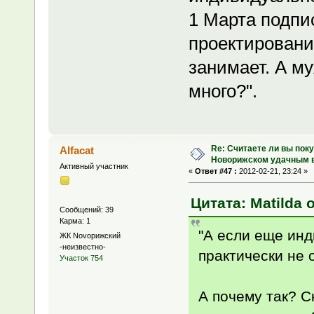
1 Марта подпи
проектировани
занимает. А му
много?".
Re: Считаете ли вы поку
Alfacat
Новорижском удачным 
Активный участник
«
Ответ #47 :
2012-02-21, 23:24 »
Цитата: Matilda о
Сообщений: 39
Карма: 1
"А если еще инд
ЖК Novoрижский
-неизвестно-
практически не 
Участок 754
А почему так? 