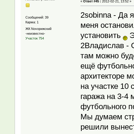
«
Ответ #45 :
2012-02-21, 13:52 »
2sobinna - Да 
Сообщений: 39
Карма: 1
меня останови
ЖК Novoрижский
установить
Э
-неизвестно-
Участок 754
2Владислав - О
там можно буде
ещё футбольн
архитекторе м
на участке 10 
гаража на 3-4
футбольного п
Мы думаем стро
решили вынест