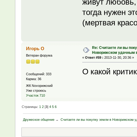
живут любовь, 
тогда нужен эт
(мертвая красо
Re: Считаете ли вы поку
Игорь О
Новорижском удачным 
Ветеран форума
«
Ответ #59 :
2013-11-30, 20:36 »
О какой критик
Сообщений: 333
Карма: 36
ЖК Novoрижский
Уже строюсь
Участок 710
Страницы:
1
2
[
3
]
4
5
6
Дружеское общение
→
Считаете ли вы покупку земли в Новорижском 