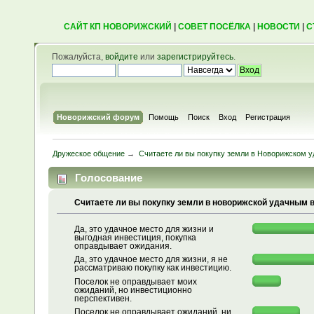
САЙТ КП НОВОРИЖСКИЙ
|
СОВЕТ ПОСЁЛКА
|
НОВОСТИ
|
С
Пожалуйста,
войдите
или
зарегистрируйтесь
.
Новорижский форум
Помощь
Поиск
Вход
Регистрация
Дружеское общение
→
Считаете ли вы покупку земли в Новорижском 
Голосование
Считаете ли вы покупку земли в новорижской удачным
Да, это удачное место для жизни и
выгодная инвестиция, покупка
оправдывает ожидания.
Да, это удачное место для жизни, я не
рассматриваю покупку как инвестицию.
Поселок не оправдывает моих
ожиданий, но инвестиционно
перспективен.
Поселок не оправдывает ожиданий, ни