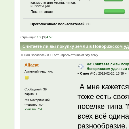
как место для жизни, ни как
инвестиция.
Пока не знаю.
Проголосовало пользователей:
60
Страницы:
1
2
[
3
]
4
5
6
Считаете ли вы покупку земли в Новорижском у
0 Пользователей и 1 Гость просматривают эту тему.
Re: Считаете ли вы поку
Alfacat
Новорижском удачным 
Активный участник
«
Ответ #40 :
2012-02-20, 13:39 »
А мне кажется 
Сообщений: 39
Карма: 1
тоже есть своя
ЖК Novoрижский
поселке типа "
-неизвестно-
Участок 754
всех всё одина
разнообразие.