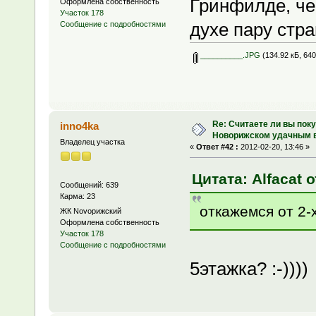
Гринфилде, чем
Оформлена собственность
Участок 178
духе пару стр
Сообщение с подробностями
__________.JPG
(134.92 кБ, 64
Re: Считаете ли вы поку
inno4ka
Новорижском удачным 
Владелец участка
«
Ответ #42 :
2012-02-20, 13:46 »
Цитата: Alfacat о
Сообщений: 639
Карма: 23
откажемся от 2-
ЖК Novoрижский
Оформлена собственность
Участок 178
Сообщение с подробностями
5этажка? :-))))