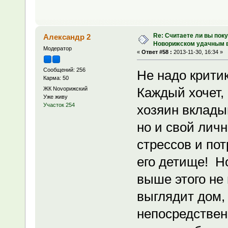
Re: Считаете ли вы поку
Александр 2
Новорижском удачным 
Модератор
«
Ответ #58 :
2013-11-30, 16:34 »
Сообщений: 256
Не надо крити
Карма: 50
Каждый хочет,
ЖК Novoрижский
Уже живу
Участок 254
хозяин вкладыв
но и свой личн
стрессов и пот
его детище! Н
выше этого не
выглядит дом,
непосредствен