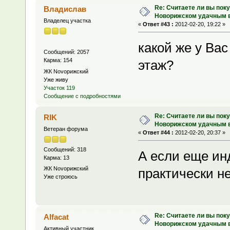
Re: Считаете ли вы поку
Владислав
Новорижском удачным 
Владелец участка
«
Ответ #43 :
2012-02-20, 19:22 »
какой же у Вас
Сообщений: 2057
Карма: 154
этаж?
ЖК Novoрижский
Уже живу
Участок 119
Сообщение с подробностями
Re: Считаете ли вы поку
RIK
Новорижском удачным 
Ветеран форума
«
Ответ #44 :
2012-02-20, 20:37 »
Сообщений: 318
А если еще ин
Карма: 13
ЖК Novoрижский
практически н
Уже строюсь
Re: Считаете ли вы поку
Alfacat
Новорижском удачным 
Активный участник