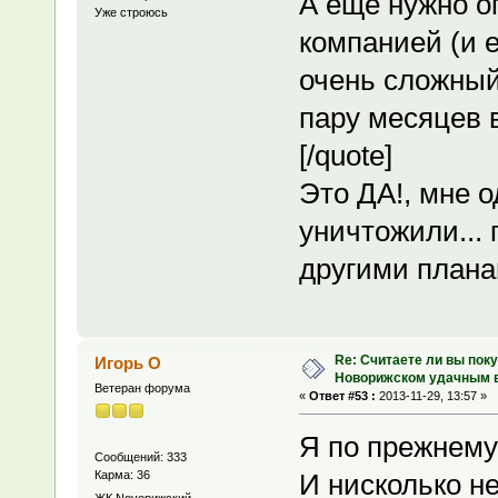
А еще нужно о
Уже строюсь
компанией (и е
очень сложный
пару месяцев
[/quote]
Это ДА!, мне о
уничтожили...
другими план
Re: Считаете ли вы поку
Игорь О
Новорижском удачным 
Ветеран форума
«
Ответ #53 :
2013-11-29, 13:57 »
Я по прежнему 
Сообщений: 333
Карма: 36
И нисколько н