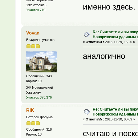
ЖК Novoрижский
именно здесь.
Уже строюсь
Участок 710
Re: Считаете ли вы поку
Vovan
Новорижском удачным 
Владелец участка
«
Ответ #54 :
2013-11-29, 15:20 »
аналогично
Сообщений: 343
Карма: 19
ЖК Novoрижский
Уже живу
Участок 375,376
Re: Считаете ли вы поку
RIK
Новорижском удачным 
Ветеран форума
«
Ответ #55 :
2013-11-30, 00:09 »
Сообщений: 318
считаю и поск
Карма: 13