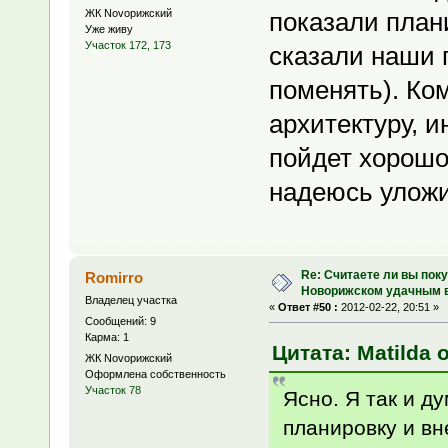
ЖК Novoрижский
показали план
Уже живу
Участок 172, 173
сказали наши 
поменять). Ко
архитектуру, 
пойдет хорошо
надеюсь уложим
Re: Считаете ли вы поку
Romirro
Новорижском удачным 
Владелец участка
«
Ответ #50 :
2012-02-22, 20:51 »
Сообщений: 9
Карма: 1
Цитата: Matilda о
ЖК Novoрижский
Оформлена собственность
Участок 78
Ясно. Я так и д
планировку и вн