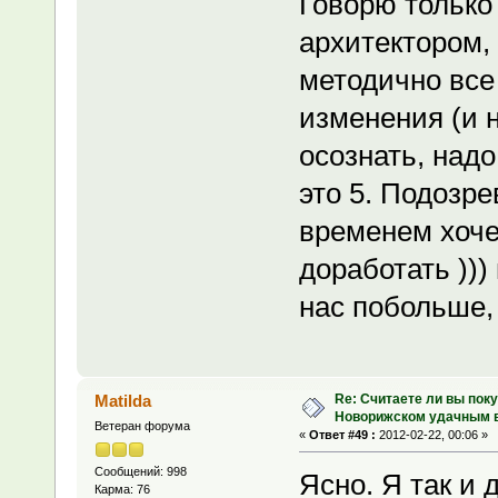
Говорю только
архитектором, 
методично все 
изменения (и 
осознать, над
это 5. Подозре
временем хоче
доработать )))
нас побольше, 
Re: Считаете ли вы поку
Matilda
Новорижском удачным 
Ветеран форума
«
Ответ #49 :
2012-02-22, 00:06 »
Сообщений: 998
Ясно. Я так и 
Карма: 76