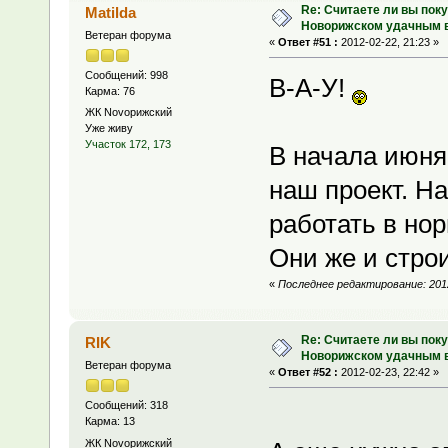
Re: Считаете ли вы поку
Matilda
Новорижском удачным 
Ветеран форума
«
Ответ #51 :
2012-02-22, 21:23 »
Сообщений: 998
В-А-У!
Карма: 76
ЖК Novoрижский
Уже живу
Участок 172, 173
В начала июня
наш проект. Н
работать в но
Они же и стро
«
Последнее редактирование: 2012-
Re: Считаете ли вы поку
RIK
Новорижском удачным 
Ветеран форума
«
Ответ #52 :
2012-02-23, 22:42 »
Сообщений: 318
Карма: 13
ЖК Novoрижский