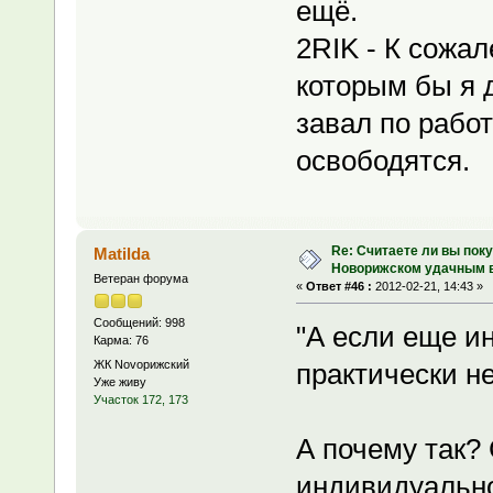
ещё.
2RIK - К сожал
которым бы я 
завал по работ
освободятся.
Re: Считаете ли вы поку
Matilda
Новорижском удачным 
Ветеран форума
«
Ответ #46 :
2012-02-21, 14:43 »
Сообщений: 998
"А если еще и
Карма: 76
ЖК Novoрижский
практически не
Уже живу
Участок 172, 173
А почему так?
индивидуальн