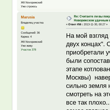
ЖК Novoрижский
Уже строюсь
Re: Считаете ли вы поку
Marusia
Новорижском удачным 
Владелец участка
«
Ответ #56 :
2013-11-30, 00:27 »
Сообщений: 36
На мой взгляд 
Карма: 4
ЖК Novoрижский
двух концах". 
Уже живу
Участок 378
приобретали уч
были сопостав
этапе котлова
Москвы) навер
сильно земля 
смотреть на эт
все так плохо.