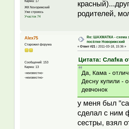
Карма: 17
красный)...дру
ЖК Novoрижский
родителей, мол
Уже строюсь
Участок 74
Re: ШАХМАТКА - схема з
Alex75
посёлке Новорижский
Старожил форума
«
Ответ #21 :
2011-03-18, 15:36 »
Цитата: Слаfка о
Сообщений: 153
Карма: 13
Да, Кама - отли
-неизвестно-
-неизвестно-
Десну купили - 
девчонок
у меня был "са
сделал с ним ф
сестры, взял 