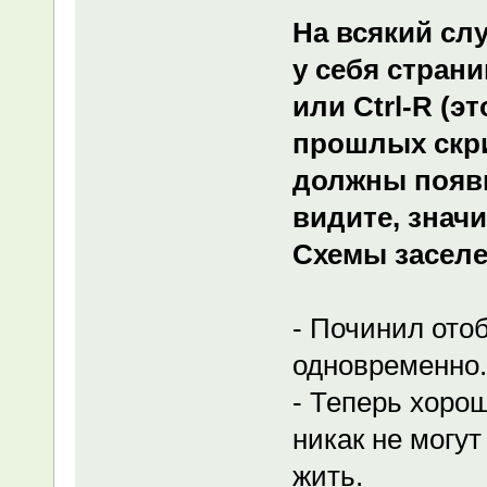
На всякий сл
у себя страни
или Ctrl-R (э
прошлых скри
должны появи
видите, знач
Схемы заселе
- Починил ото
одновременно.
- Теперь хоро
никак не могут
жить.