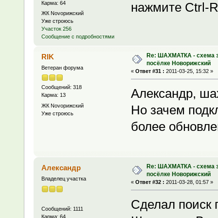
Карма: 64
нажмите Ctrl-
ЖК Novoрижский
Уже строюсь
Участок 256
Сообщение с подробностями
Re: ШАХМАТКА - схема з
RIK
посёлке Новорижский
Ветеран форума
«
Ответ #31 :
2011-03-25, 15:32 »
Сообщений: 318
Александр, ша
Карма: 13
ЖК Novoрижский
Но зачем подк
Уже строюсь
более обновле
Re: ШАХМАТКА - схема з
Александр
посёлке Новорижский
Владелец участка
«
Ответ #32 :
2011-03-28, 01:57 »
Сделал поиск 
Сообщений: 1111
Карма: 64