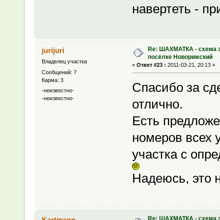
навертеть - п
Re: ШАХМАТКА - схема з
jurijuri
посёлке Новорижский
Владелец участка
«
Ответ #23 :
2011-03-21, 20:13 »
Сообщений: 7
Карма: 3
Спасибо за сд
-неизвестно-
-неизвестно-
отлично.
Есть предложе
номеров всех у
участка с опр
Надеюсь, это 
Re: ШАХМАТКА - схема з
Kartmann