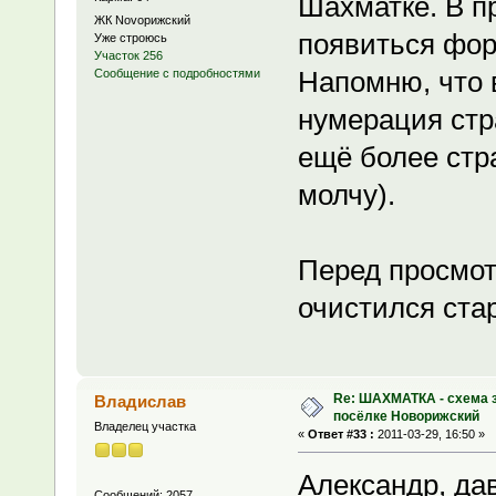
Шахматке. В п
ЖК Novoрижский
появиться фор
Уже строюсь
Участок 256
Напомню, что 
Сообщение с подробностями
нумерация стра
ещё более стр
молчу).
Перед просмот
очистился ста
Re: ШАХМАТКА - схема з
Владислав
посёлке Новорижский
Владелец участка
«
Ответ #33 :
2011-03-29, 16:50 »
Александр, да
Сообщений: 2057