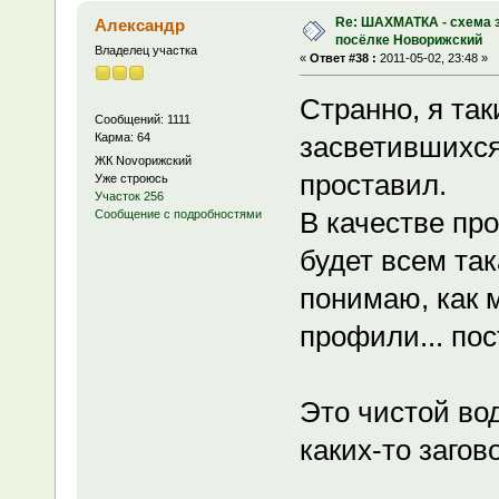
Re: ШАХМАТКА - схема з
Александр
посёлке Новорижский
Владелец участка
«
Ответ #38 :
2011-05-02, 23:48 »
Странно, я та
Сообщений: 1111
Карма: 64
засветившихся
ЖК Novoрижский
проставил.
Уже строюсь
Участок 256
В качестве про
Сообщение с подробностями
будет всем та
понимаю, как 
профили... по
Это чистой во
каких-то загов