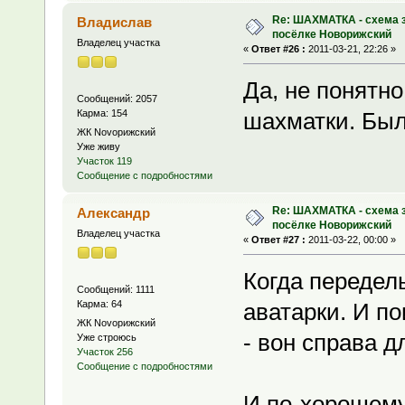
Re: ШАХМАТКА - схема з
Владислав
посёлке Новорижский
Владелец участка
«
Ответ #26 :
2011-03-21, 22:26 »
Да, не понятно
Сообщений: 2057
Карма: 154
шахматки. Был
ЖК Novoрижский
Уже живу
Участок 119
Сообщение с подробностями
Re: ШАХМАТКА - схема з
Александр
посёлке Новорижский
Владелец участка
«
Ответ #27 :
2011-03-22, 00:00 »
Когда передел
Сообщений: 1111
Карма: 64
аватарки. И п
ЖК Novoрижский
- вон справа д
Уже строюсь
Участок 256
Сообщение с подробностями
И по-хорошему