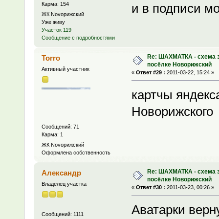
Карма: 154
и в подписи м
ЖК Novoрижский
Уже живу
Участок 119
Сообщение с подробностями
Re: ШАХМАТКА - схема з
Torro
посёлке Новорижский
Активный участник
«
Ответ #29 :
2011-03-22, 15:24 »
картчы яндекс
Новорижского
Сообщений: 71
Карма: 1
ЖК Novoрижский
Оформлена собственность
Re: ШАХМАТКА - схема з
Александр
посёлке Новорижский
Владелец участка
«
Ответ #30 :
2011-03-23, 00:26 »
Аватарки верн
Сообщений: 1111