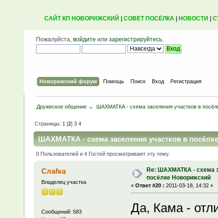
САЙТ КП НОВОРИЖСКИЙ
|
СОВЕТ ПОСЁЛКА
|
НОВОСТИ
|
С
Пожалуйста,
войдите
или
зарегистрируйтесь
.
Новорижский форум
Помощь
Поиск
Вход
Регистрация
Дружеское общение
→
ШАХМАТКА - схема заселения участков в посёл
Страницы:
1
[
2
]
3
4
ШАХМАТКА - схема заселения участков в посёлке
0 Пользователей и 4 Гостей просматривают эту тему.
Re: ШАХМАТКА - схема з
Слаfка
посёлке Новорижский
Владелец участка
«
Ответ #20 :
2011-03-18, 14:32 »
Да, Кама - отл
Сообщений: 583