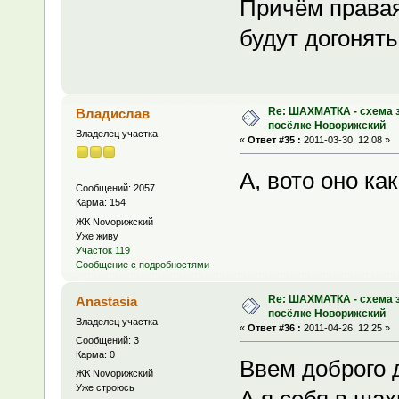
Причём правая 
будут догонят
Re: ШАХМАТКА - схема з
Владислав
посёлке Новорижский
Владелец участка
«
Ответ #35 :
2011-03-30, 12:08 »
А, вото оно ка
Сообщений: 2057
Карма: 154
ЖК Novoрижский
Уже живу
Участок 119
Сообщение с подробностями
Re: ШАХМАТКА - схема з
Anastasia
посёлке Новорижский
Владелец участка
«
Ответ #36 :
2011-04-26, 12:25 »
Сообщений: 3
Карма: 0
Ввем доброго 
ЖК Novoрижский
Уже строюсь
А я себя в шах