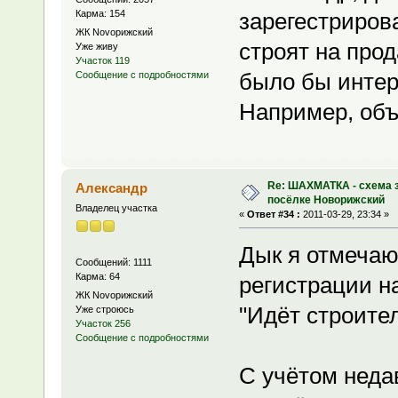
Карма: 154
зарегестриров
ЖК Novoрижский
строят на прод
Уже живу
Участок 119
было бы интер
Сообщение с подробностями
Например, объ
Re: ШАХМАТКА - схема з
Александр
посёлке Новорижский
Владелец участка
«
Ответ #34 :
2011-03-29, 23:34 »
Дык я отмечаю
Сообщений: 1111
Карма: 64
регистрации н
ЖК Novoрижский
"Идёт строител
Уже строюсь
Участок 256
Сообщение с подробностями
С учётом неда