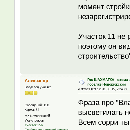
момент стройки
незарегистрир
Участок 11 не
поэтому он ви
строительство"
Re: ШАХМАТКА - схема з
Александр
посёлке Новорижский
Владелец участка
«
Ответ #39 :
2011-05-15, 23:48 »
Фраза про "Вла
Сообщений: 1111
Карма: 64
высветилать не
ЖК Novoрижский
Всем сорри ты
Уже строюсь
Участок 256
Сообщение с подробностями