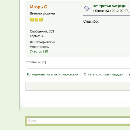
Re: третья очередь
Игорь О
«
Ответ #3 :
2012-09-27, 
Ветеран форума
Спасибо.
Сообщений: 333
Карма: 36
ЖК Novoрижский
Уже строюсь
Участок 710
Страницы: [
1
]
Коттеджный поселок Novoрижский
→
Отчёты со стройплощадки
→