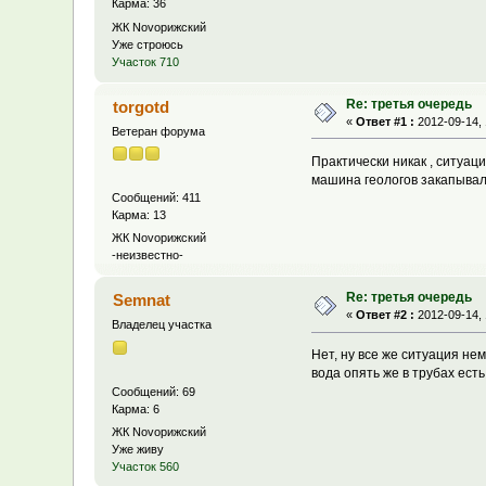
Карма: 36
ЖК Novoрижский
Уже строюсь
Участок 710
Re: третья очередь
torgotd
«
Ответ #1 :
2012-09-14, 
Ветеран форума
Практически никак , ситуаци
машина геологов закапывалас
Сообщений: 411
Карма: 13
ЖК Novoрижский
-неизвестно-
Re: третья очередь
Semnat
«
Ответ #2 :
2012-09-14, 
Владелец участка
Нет, ну все же ситуация н
вода опять же в трубах ест
Сообщений: 69
Карма: 6
ЖК Novoрижский
Уже живу
Участок 560