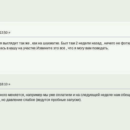
13:50 »
я выглядит так же , как на шахматке. Был там 2 недели назад , ничего не фот
ь в кашу на участке.Извините это все , что я могу вам поведать.
18:10 »
емного меняется, например мы уже оплатили и на следующей неделе нам обещ
ь, но давление слабое (ведутся пробные запуски).