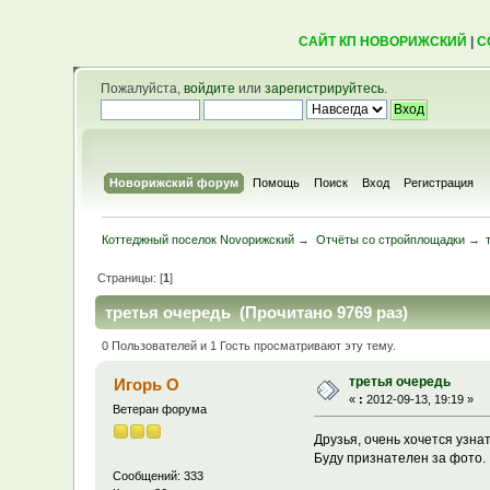
САЙТ КП НОВОРИЖСКИЙ
|
С
Пожалуйста,
войдите
или
зарегистрируйтесь
.
Новорижский форум
Помощь
Поиск
Вход
Регистрация
Коттеджный поселок Novoрижский
→
Отчёты со стройплощадки
→
Страницы: [
1
]
третья очередь (Прочитано 9769 раз)
0 Пользователей и 1 Гость просматривают эту тему.
третья очередь
Игорь О
«
:
2012-09-13, 19:19 »
Ветеран форума
Друзья, очень хочется узна
Буду признателен за фото.
Сообщений: 333