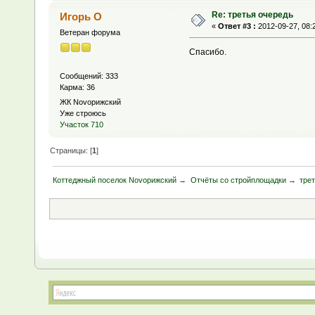
Re: третья очередь
Игорь О
«
Ответ #3 :
2012-09-27, 08:
Ветеран форума
Спасибо.
Сообщений: 333
Карма: 36
ЖК Novoрижский
Уже строюсь
Участок 710
Страницы: [
1
]
Коттеджный поселок Novoрижский
→
Отчёты со стройплощадки
→
тре