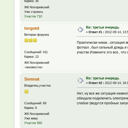
Карма: 36
ЖК Novoрижский
Уже строюсь
Участок 710
Re: третья очередь
torgotd
«
Ответ #1 :
2012-09-14, 13:
Ветеран форума
Практически никак , ситуация в
фоткал , был сильный дождь и 
участке.Извините это все , что 
Сообщений: 411
Карма: 13
ЖК Novoрижский
-неизвестно-
Re: третья очередь
Semnat
«
Ответ #2 :
2012-09-14, 18:
Владелец участка
Нет, ну все же ситуация немн
обещали подключить электричес
слабое (ведутся пробные запус
Сообщений: 69
Карма: 6
ЖК Novoрижский
Уже живу
Участок 560