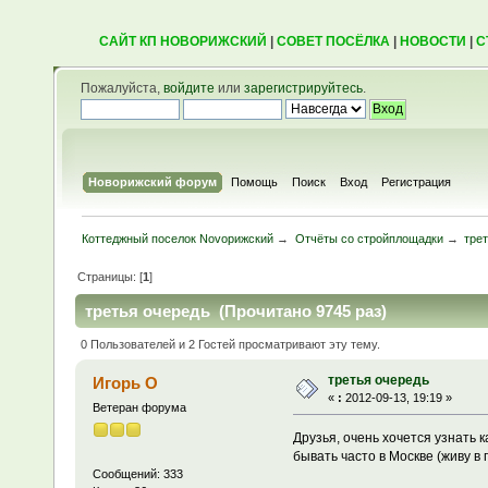
САЙТ КП НОВОРИЖСКИЙ
|
СОВЕТ ПОСЁЛКА
|
НОВОСТИ
|
С
Пожалуйста,
войдите
или
зарегистрируйтесь
.
Новорижский форум
Помощь
Поиск
Вход
Регистрация
Коттеджный поселок Novoрижский
→
Отчёты со стройплощадки
→
тре
Страницы: [
1
]
третья очередь (Прочитано 9745 раз)
0 Пользователей и 2 Гостей просматривают эту тему.
третья очередь
Игорь О
«
:
2012-09-13, 19:19 »
Ветеран форума
Друзья, очень хочется узнать 
бывать часто в Москве (живу в
Сообщений: 333