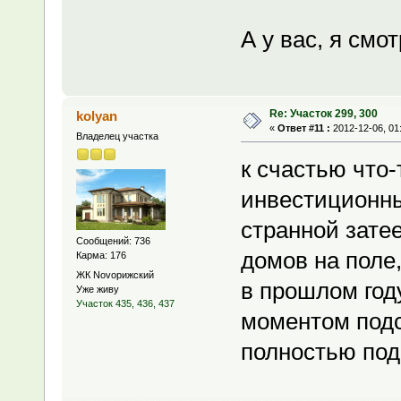
А у вас, я смо
Re: Участок 299, 300
kolyan
«
Ответ #11 :
2012-12-06, 01
Владелец участка
к счастью что-
инвестиционны
странной зате
Сообщений: 736
домов на поле,
Карма: 176
ЖК Novoрижский
в прошлом год
Уже живу
Участок 435, 436, 437
моментом подс
полностью под