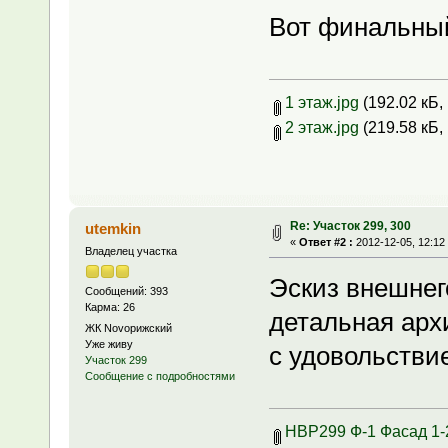
Вот финальный
1 этаж.jpg
(192.02 кБ,
2 этаж.jpg
(219.58 кБ,
Re: Участок 299, 300
utemkin
«
Ответ #2 :
2012-12-05, 12:12
Владелец участка
Эскиз внешнего
Сообщений: 393
Карма: 26
детальная архи
ЖК Novoрижский
Уже живу
с удовольстви
Участок 299
Сообщение с подробностями
НВР299 Ф-1 Фасад 1-2