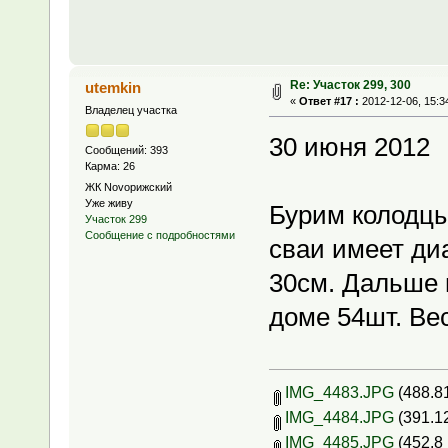
Re: Участок 299, 300
utemkin
«
Ответ #17 :
2012-12-06, 15:3
Владелец участка
30 июня 2012
Сообщений: 393
Карма: 26
ЖК Novoрижский
Уже живу
Бурим колодцы 
Участок 299
Сообщение с подробностями
сваи имеет ди
30см. Дальше 
доме 54шт. Ве
IMG_4483.JPG
(488.8
IMG_4484.JPG
(391.1
IMG_4485.JPG
(452.8 