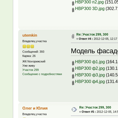
НВР300 п2.jpg
(151.05
НВР300 3D.jpg
(302.7
Re: Участок 299, 300
utemkin
«
Ответ #4 :
2012-12-05, 12:17
Владелец участка
Модель фасад
Сообщений: 393
Карма: 26
НВР300 ф1.jpg
(164.1
ЖК Novoрижский
Уже живу
НВР300 ф2.jpg
(130.1
Участок 299
НВР300 ф3.jpg
(140.5
Сообщение с подробностями
НВР300 ф4.jpg
(131.4
Re: Участок 299, 300
Олег и Юлия
«
Ответ #5 :
2012-12-05, 14:
Владелец участка