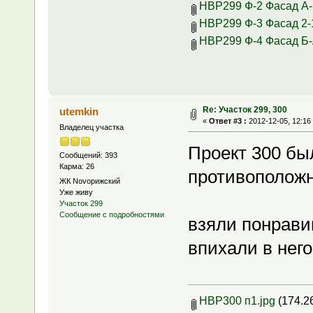
НВР299 Ф-2 Фасад А-
НВР299 Ф-3 Фасад 2-1
НВР299 Ф-4 Фасад Б-
Re: Участок 299, 300
utemkin
«
Ответ #3 :
2012-12-05, 12:16
Владелец участка
Проект 300 был
Сообщений: 393
Карма: 26
противоположн
ЖК Novoрижский
Уже живу
Участок 299
Сообщение с подробностями
взяли понрави
впихали в нег
НВР300 п1.jpg
(174.26