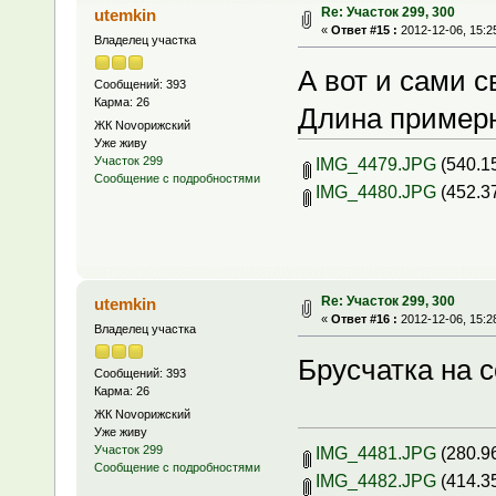
Re: Участок 299, 300
utemkin
«
Ответ #15 :
2012-12-06, 15:2
Владелец участка
А вот и сами 
Сообщений: 393
Карма: 26
Длина примерн
ЖК Novoрижский
Уже живу
IMG_4479.JPG
(540.1
Участок 299
Сообщение с подробностями
IMG_4480.JPG
(452.3
Re: Участок 299, 300
utemkin
«
Ответ #16 :
2012-12-06, 15:2
Владелец участка
Брусчатка на 
Сообщений: 393
Карма: 26
ЖК Novoрижский
Уже живу
IMG_4481.JPG
(280.9
Участок 299
Сообщение с подробностями
IMG_4482.JPG
(414.3