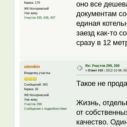
оно все дешевл
Карма: 176
ЖК Novoрижский
документам соо
Уже живу
Участок 435, 436, 437
единая котельн
заезд как-то с
сразу в 12 мет
Re: Участок 299, 300
utemkin
«
Ответ #10 :
2012-12-06, 00
Владелец участка
Такое не прод
Сообщений: 393
Карма: 26
ЖК Novoрижский
Уже живу
Жизнь, отдель
Участок 299
Сообщение с подробностями
от собственны
качество. Оди