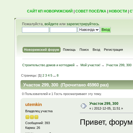
САЙТ КП НОВОРИЖСКИЙ
|
СОВЕТ ПОСЁЛКА
|
НОВОСТИ
|
С
Пожалуйста,
войдите
или
зарегистрируйтесь
.
Новорижский форум
Помощь
Поиск
Вход
Регистрация
Строительство домов и коттеджей
→
Мой участок!
→
Участок 299, 300
Страницы: [
1
]
2
3
4
5
...
8
Участок 299, 300 (Прочитано 45960 раз)
0 Пользователей и 1 Гость просматривают эту тему.
Участок 299, 300
utemkin
«
:
2012-12-05, 11:51 »
Владелец участка
Привет, форум
Сообщений: 393
Карма: 26