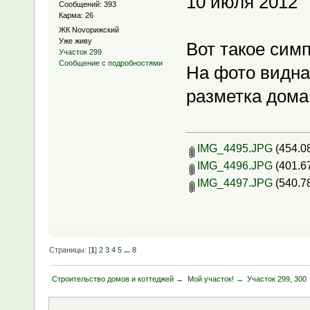
10 июля 2012
Сообщений: 393
Карма: 26
ЖК Novoрижский
Уже живу
Вот такое сим
Участок 299
Сообщение с подробностями
На фото видна
разметка дома
IMG_4495.JPG
(454.0
IMG_4496.JPG
(401.6
IMG_4497.JPG
(540.7
Страницы: [
1
]
2
3
4
5
...
8
Строительство домов и коттеджей
→
Мой участок!
→
Участок 299, 300