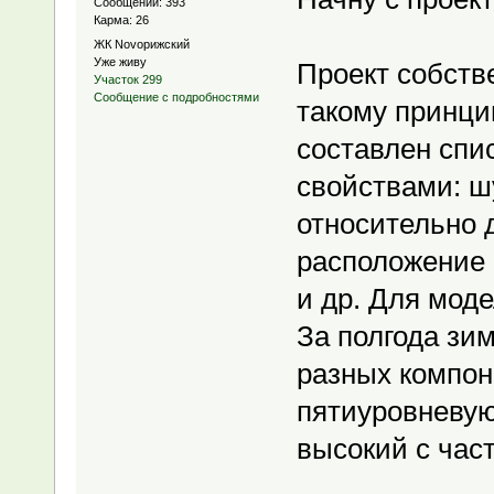
Сообщений: 393
Карма: 26
ЖК Novoрижский
Уже живу
Проект собств
Участок 299
Сообщение с подробностями
такому принци
составлен спи
свойствами: ш
относительно 
расположение 
и др. Для мод
За полгода з
разных компон
пятиуровневую
высокий с час