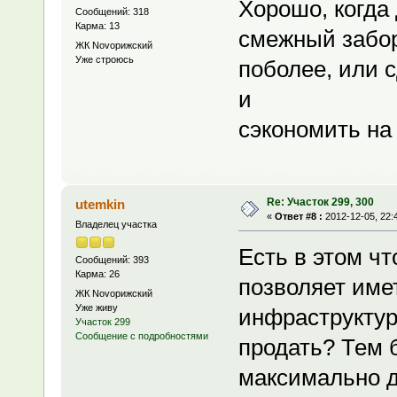
Хорошо, когда 
Сообщений: 318
Карма: 13
смежный забор
ЖК Novoрижский
Уже строюсь
поболее, или 
и
сэкономить на 
Re: Участок 299, 300
utemkin
«
Ответ #8 :
2012-12-05, 22:
Владелец участка
Есть в этом чт
Сообщений: 393
Карма: 26
позволяет им
ЖК Novoрижский
Уже живу
инфраструктур
Участок 299
Сообщение с подробностями
продать? Тем 
максимально да