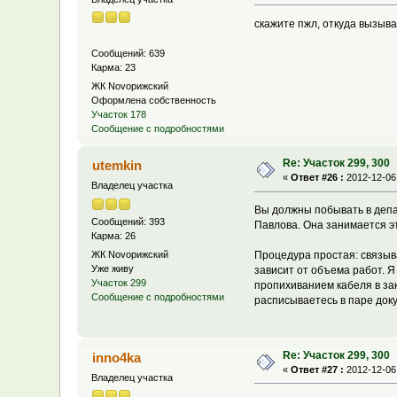
скажите пжл, откуда вызыва
Сообщений: 639
Карма: 23
ЖК Novoрижский
Оформлена собственность
Участок 178
Сообщение с подробностями
Re: Участок 299, 300
utemkin
«
Ответ #26 :
2012-12-06,
Владелец участка
Вы должны побывать в депа
Сообщений: 393
Павлова. Она занимается э
Карма: 26
ЖК Novoрижский
Процедура простая: связыв
Уже живу
зависит от объема работ. Я
Участок 299
пропихиванием кабеля в за
Сообщение с подробностями
расписываетесь в паре док
Re: Участок 299, 300
inno4ka
«
Ответ #27 :
2012-12-06,
Владелец участка