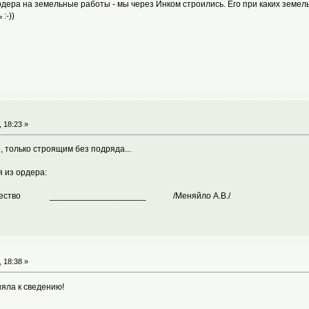
ордера на земельные работы - мы через Инком строились. Его при каких земел
:-))
 18:23 »
, только строящим без подряда...
 из ордера:
тричество ____________________ /Меняйло А.В./
 18:38 »
яла к сведению!