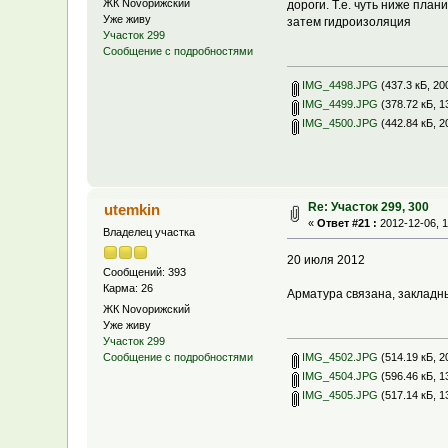
ЖК Novoрижский
дороги. Т.е. чуть ниже пла
Уже живу
затем гидроизоляция
Участок 299
Сообщение с подробностями
IMG_4498.JPG
(437.3 кБ, 20
IMG_4499.JPG
(378.72 кБ, 1
IMG_4500.JPG
(442.84 кБ, 2
Re: Участок 299, 300
utemkin
«
Ответ #21 :
2012-12-06, 1
Владелец участка
20 июля 2012
Сообщений: 393
Карма: 26
Арматура связана, закладны
ЖК Novoрижский
Уже живу
Участок 299
IMG_4502.JPG
(514.19 кБ, 2
Сообщение с подробностями
IMG_4504.JPG
(596.46 кБ, 1
IMG_4505.JPG
(517.14 кБ, 1