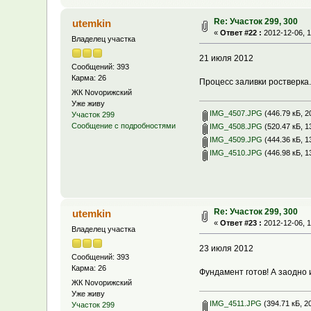
Re: Участок 299, 300
utemkin
«
Ответ #22 :
2012-12-06, 1
Владелец участка
21 июля 2012
Сообщений: 393
Карма: 26
Процесс заливки ростверка.
ЖК Novoрижский
Уже живу
IMG_4507.JPG
(446.79 кБ, 2
Участок 299
Сообщение с подробностями
IMG_4508.JPG
(520.47 кБ, 1
IMG_4509.JPG
(444.36 кБ, 1
IMG_4510.JPG
(446.98 кБ, 1
Re: Участок 299, 300
utemkin
«
Ответ #23 :
2012-12-06, 1
Владелец участка
23 июля 2012
Сообщений: 393
Карма: 26
Фундамент готов! А заодно 
ЖК Novoрижский
Уже живу
IMG_4511.JPG
(394.71 кБ, 2
Участок 299