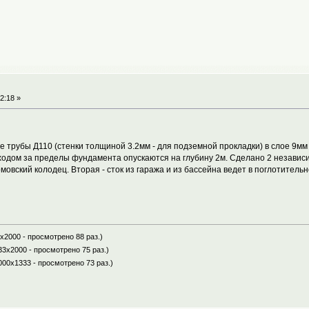
2:18 »
трубы Д110 (стенки толщиной 3.2мм - для подземной прокладки) в слое 9мм 
ходом за пределы фундамента опускаются на глубину 2м. Сделано 2 независи
мовский колодец. Вторая - сток из гаража и из бассейна ведет в поглотитель
x2000 - просмотрено 88 раз.)
33x2000 - просмотрено 75 раз.)
000x1333 - просмотрено 73 раз.)