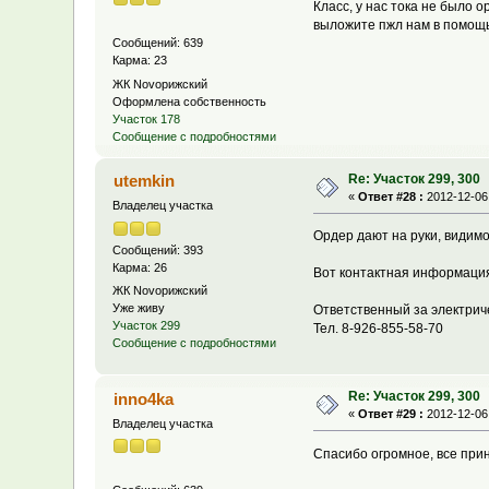
Класс, у нас тока не было 
выложите пжл нам в помощь 
Сообщений: 639
Карма: 23
ЖК Novoрижский
Оформлена собственность
Участок 178
Сообщение с подробностями
Re: Участок 299, 300
utemkin
«
Ответ #28 :
2012-12-06,
Владелец участка
Ордер дают на руки, видимо
Сообщений: 393
Карма: 26
Вот контактная информация
ЖК Novoрижский
Уже живу
Ответственный за элек
Участок 299
Тел. 8-926-855-58-70
Сообщение с подробностями
Re: Участок 299, 300
inno4ka
«
Ответ #29 :
2012-12-06,
Владелец участка
Спасибо огромное, все прин