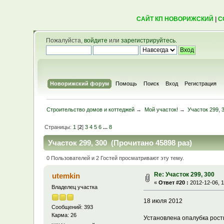
САЙТ КП НОВОРИЖСКИЙ
|
С
Пожалуйста,
войдите
или
зарегистрируйтесь
.
Новорижский форум
Помощь
Поиск
Вход
Регистрация
Строительство домов и коттеджей
→
Мой участок!
→
Участок 299, 
Страницы:
1
[
2
]
3
4
5
6
...
8
Участок 299, 300 (Прочитано 45898 раз)
0 Пользователей и 2 Гостей просматривают эту тему.
Re: Участок 299, 300
utemkin
«
Ответ #20 :
2012-12-06, 1
Владелец участка
18 июля 2012
Сообщений: 393
Карма: 26
Установлена опалубка рост