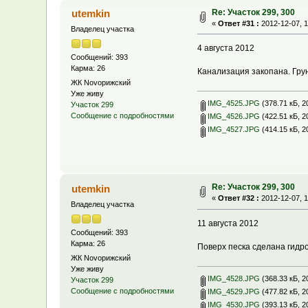
Re: Участок 299, 300
utemkin
«
Ответ #31 :
2012-12-07, 1
Владелец участка
4 августа 2012
Сообщений: 393
Карма: 26
Канализация закопана. Гру
ЖК Novoрижский
Уже живу
IMG_4525.JPG
(378.71 кБ, 2
Участок 299
Сообщение с подробностями
IMG_4526.JPG
(422.51 кБ, 2
IMG_4527.JPG
(414.15 кБ, 2
Re: Участок 299, 300
utemkin
«
Ответ #32 :
2012-12-07, 1
Владелец участка
11 августа 2012
Сообщений: 393
Карма: 26
Поверх песка сделана гидр
ЖК Novoрижский
Уже живу
IMG_4528.JPG
(368.33 кБ, 2
Участок 299
Сообщение с подробностями
IMG_4529.JPG
(477.82 кБ, 2
IMG_4530.JPG
(393.13 кБ, 2