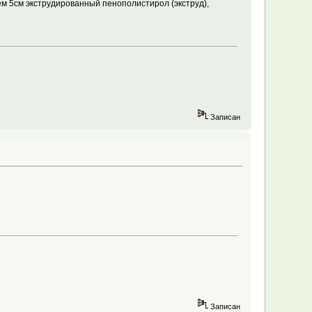
ем 5см экструдированный пенополистирол (экструд),
Записан
Записан