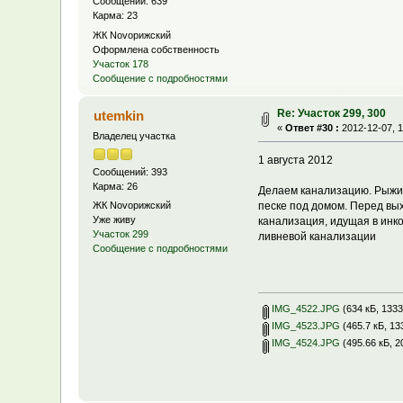
Сообщений: 639
Карма: 23
ЖК Novoрижский
Оформлена собственность
Участок 178
Сообщение с подробностями
Re: Участок 299, 300
utemkin
«
Ответ #30 :
2012-12-07, 1
Владелец участка
1 августа 2012
Сообщений: 393
Карма: 26
Делаем канализацию. Рыжие 
ЖК Novoрижский
песке под домом. Перед вы
Уже живу
канализация, идущая в инко
Участок 299
ливневой канализации
Сообщение с подробностями
IMG_4522.JPG
(634 кБ, 1333
IMG_4523.JPG
(465.7 кБ, 13
IMG_4524.JPG
(495.66 кБ, 2