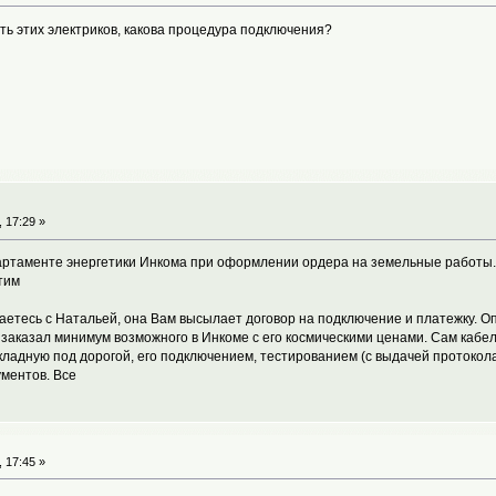
ть этих электриков, какова процедура подключения?
 17:29 »
ртаменте энергетики Инкома при оформлении ордера на земельные работы. 
тим
аетесь с Натальей, она Вам высылает договор на подключение и платежку. О
 заказал минимум возможного в Инкоме с его космическими ценами. Сам кабель
кладную под дорогой, его подключением, тестированием (с выдачей протокол
ументов. Все
 17:45 »