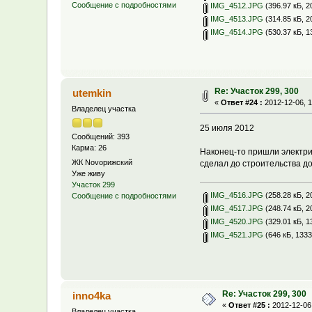
Сообщение с подробностями
IMG_4512.JPG
(396.97 кБ, 2
IMG_4513.JPG
(314.85 кБ, 2
IMG_4514.JPG
(530.37 кБ, 1
Re: Участок 299, 300
utemkin
«
Ответ #24 :
2012-12-06, 1
Владелец участка
25 июля 2012
Сообщений: 393
Карма: 26
Наконец-то пришли электри
ЖК Novoрижский
сделал до строительства до
Уже живу
Участок 299
IMG_4516.JPG
(258.28 кБ, 2
Сообщение с подробностями
IMG_4517.JPG
(248.74 кБ, 2
IMG_4520.JPG
(329.01 кБ, 1
IMG_4521.JPG
(646 кБ, 1333
Re: Участок 299, 300
inno4ka
«
Ответ #25 :
2012-12-06,
Владелец участка