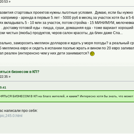
20:53 »
азвития стартовых проектов нужны льготные условия. Думаю, если бы нужно 
 например - аренда в первые 5 лет - 5000 руб в месяц за участок хотя бы в 5-6
ях вкладывать 5 - 10 млн за участок, потом стройка - 15 МИНИМУМ, мелочевка -
. . доставку готовой еды - пицца, суши, домашняя еда - тоже вариант хороший 
ки чистых (якобы) продуктов, черов салон красоты, да блин даже Спа...
еально, заморозить миллион долларов и ждать у моря погоды? а реальный срок
 1,5 миллиона евро и сидеть в испании паэлью жрать и вином по 20 евро запи
ап реален (интеренсно чем у них дети занимаются?
няться бизнесом в КП?
22:35 »
15:41
ЯТЬСЯ БИЗНЕСОМ В КП на благо жителей, и каким? Интересно хотя бы знать, что может 
нас написали про себя:
opic,245.0.html