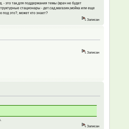
. - это так,для поддержания темы (врач не будет
труктурные стационары - дет.сад,магазин,мойка или еще
ю под это?, может кто знает?
Записан
Записан
.
Записан