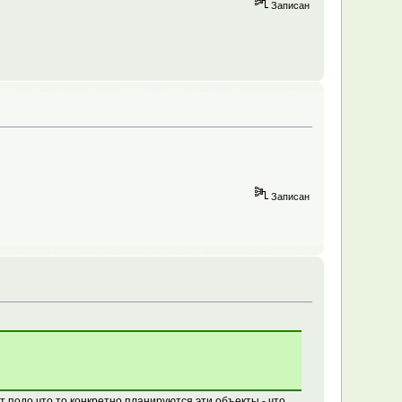
Записан
Записан
т подо что то конкретно планируются эти объекты - что