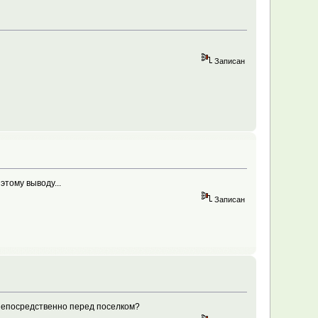
Записан
этому выводу...
Записан
о непосредственно перед поселком?