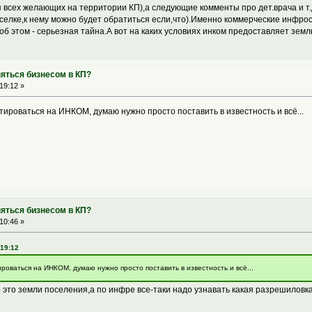
ля всех желающих на территории КП),а следующие комменты про дет.врача и т.д
оселке,к нему можно будет обратиться если,что).Именно коммерческие инфрос
б этом - серьезная тайна.А вот на каких условиях инком предоставляет земл
няться бизнесом в КП?
19:12 »
тироваться на ИНКОМ, думаю нужно просто поставить в известность и всё...
няться бизнесом в КП?
10:46 »
 19:12
роваться на ИНКОМ, думаю нужно просто поставить в известность и всё...
 это земли поселения,а по инфре все-таки надо узнавать какая разрешиловка