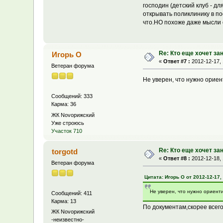
господин (детский клуб - д
открывать поликлинику в п
что.НО похоже даже мысли о
Re: Кто еще хочет за
Игорь О
«
Ответ #7 :
2012-12-17, 
Ветеран форума
Не уверен, что нужно ориен
Сообщений: 333
Карма: 36
ЖК Novoрижский
Уже строюсь
Участок 710
Re: Кто еще хочет за
torgotd
«
Ответ #8 :
2012-12-18, 
Ветеран форума
Цитата: Игорь О от 2012-12-17,
Не уверен, что нужно ориенти
Сообщений: 411
Карма: 13
По документам,скорее всего
ЖК Novoрижский
-неизвестно-