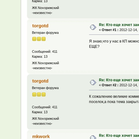
Карма: 13
ЖК Novoрижский
-неизвестно-
Re: Кто еще хочет за
torgotd
«
Ответ #1 :
2012-12-14, 
Ветеран форума
Я знаю,что у нас в КП можн
ЕЩЕ?
Сообщений: 411
Карма: 13
ЖК Novoрижский
-неизвестно-
Re: Кто еще хочет за
torgotd
«
Ответ #2 :
2012-12-14, 
Ветеран форума
К сожалению великие комме
поселок,а пока тема закрыт
Сообщений: 411
Карма: 13
ЖК Novoрижский
-неизвестно-
Re: Кто еще хочет за
mkwork