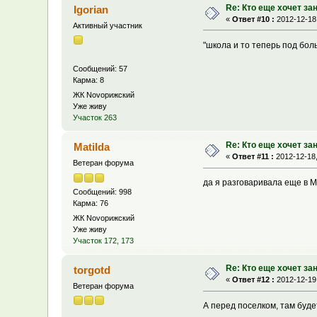
Re: Кто еще хочет за
Igorian
«
Ответ #10 :
2012-12-18,
Активный участник
"школа и то теперь под бол
Сообщений: 57
Карма: 8
ЖК Novoрижский
Уже живу
Участок 263
Re: Кто еще хочет за
Matilda
«
Ответ #11 :
2012-12-18,
Ветеран форума
да я разговаривала еще в М
Сообщений: 998
Карма: 76
ЖК Novoрижский
Уже живу
Участок 172, 173
Re: Кто еще хочет за
torgotd
«
Ответ #12 :
2012-12-19,
Ветеран форума
А перед поселком, там буде