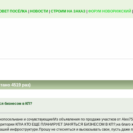
ОВЕТ ПОСЁЛКА
|
НОВОСТИ
|
СТРОИМ НА ЗАКАЗ
|
ФОРУМ НОВОРИЖСКИЙ
тано 4519 раз)
ся бизнесом в КП?
опосельчане и сочувствующие!Из объявления по продаже участков от Alex75
ерритории КП!А КТО ЕЩЕ ПЛАНИРУЕТ ЗАНЯТЬСЯ БИЗНЕСОМ В КП?,на благо жит
ашей инфроструктуре.Прошу не стесняться и высказывать свои, пусть даже п