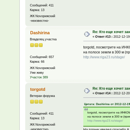
Сообщений: 411
Карма: 13
ЖК Novoрижский
-неизвестно-
Re: Кто еще хочет за
Dashirina
«
Ответ #13 :
2012-12-19,
Владелец участка
torgotd, посмотрите на ИНК
на полосе земли в 300 м (
http://www.riga23.ru/stage/
Сообщений: 657
Карма: 66
ЖК Novoрижский
Уже живу
Участок 389
Re: Кто еще хочет за
torgotd
«
Ответ #14 :
2012-12-20,
Ветеран форума
Цитата: Dashirina от 2012-12-19
torgotd, посмотрите на ИНКО
Сообщений: 411
на полосе земли в 300 м (пр
Карма: 13
http://www.riga23.ru/stage/
ЖК Novoрижский
-неизвестно-
На плане увидел,спасибо.А 