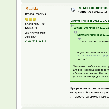
Re: Кто еще хочет за
Matilda
«
Ответ #9 :
2012-12-18, 
Ветеран форума
Цитата: torgotd от 2012-12-17, 
Сообщений: 998
Карма: 76
Цитата: Dashirina от 2012-12
ЖК Novoрижский
Цитата: torgotd от 2012-12
Уже живу
Участок 172, 173
...А КТО ЕЩЕ ПЛАНИРУЕ
torgotd, когда-то многие и
http://nr23.ru/talk/index.php
стр.1 и 2
Это я читал - общие анкеты п
для всех желающих на террито
обратиться если,что).Именно
условиях инком предоставляе
При разговоре с нашим мене
теперь под большим вопросо
интересуется сможет там вз