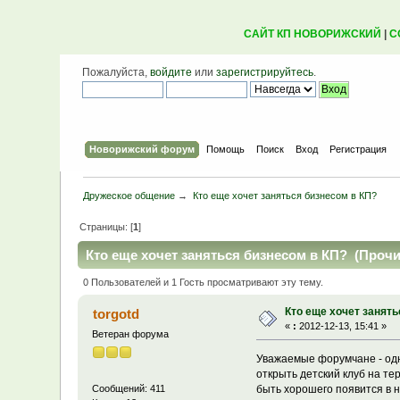
САЙТ КП НОВОРИЖСКИЙ
|
С
Пожалуйста,
войдите
или
зарегистрируйтесь
.
Новорижский форум
Помощь
Поиск
Вход
Регистрация
Дружеское общение
→
Кто еще хочет заняться бизнесом в КП?
Страницы: [
1
]
Кто еще хочет заняться бизнесом в КП? (Прочи
0 Пользователей и 1 Гость просматривают эту тему.
Кто еще хочет занять
torgotd
«
:
2012-12-13, 15:41 »
Ветеран форума
Уважаемые форумчане - одн
открыть детский клуб на т
быть хорошего появится в н
Сообщений: 411