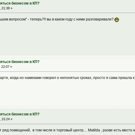
няться бизнесом в КП?
 21:38 »
ьшим вопросом" - теперь?!! вы в каком году с ними разговаривали?
няться бизнесом в КП?
 22:07 »
арте, когда но намеками говорил о непонятых сроках, просто я сама пришла к 
няться бизнесом в КП?
 15:24 »
т ряд помещений, в том числе и торговый центр.... Matilda , разве есть мест