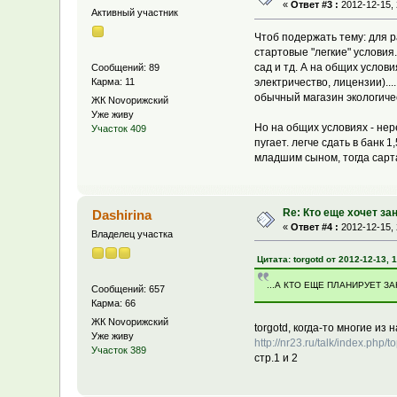
«
Ответ #3 :
2012-12-15, 
Активный участник
Чтоб подержать тему: для р
стартовые "легкие" условия.
сад и тд. А на общих услови
Сообщений: 89
Карма: 11
электричество, лицензии)...
обычный магазин экологичес
ЖК Novoрижский
Уже живу
Но на общих условиях - нер
Участок 409
пугает. легче сдать в банк
младшим сыном, тогда сарт
Re: Кто еще хочет за
Dashirina
«
Ответ #4 :
2012-12-15, 
Владелец участка
Цитата: torgotd от 2012-12-13, 
...А КТО ЕЩЕ ПЛАНИРУЕТ ЗАН
Сообщений: 657
Карма: 66
ЖК Novoрижский
torgotd, когда-то многие из 
Уже живу
http://nr23.ru/talk/index.php/t
Участок 389
стр.1 и 2