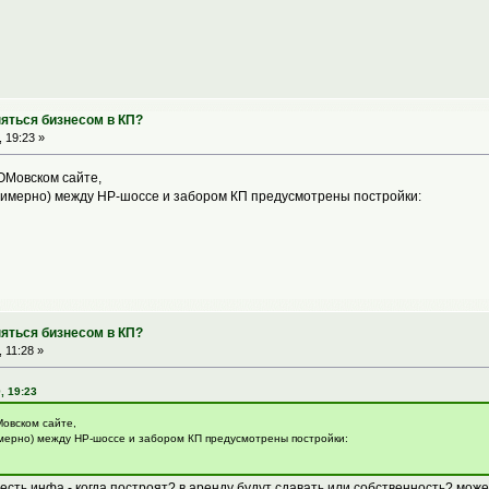
няться бизнесом в КП?
 19:23 »
ОМовском сайте,
примерно) между НР-шоссе и забором КП предусмотрены постройки:
няться бизнесом в КП?
 11:28 »
, 19:23
Мовском сайте,
имерно) между НР-шоссе и забором КП предусмотрены постройки:
есть инфа - когда построят?,в аренду будут сдавать или собственность?,може