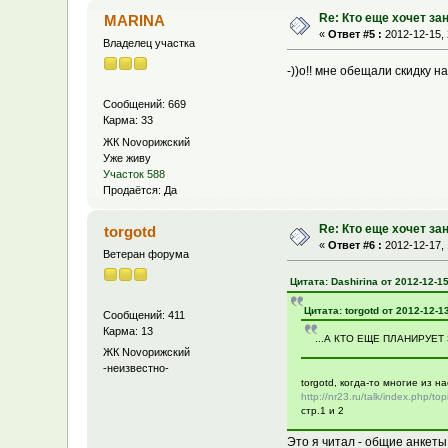
Re: Кто еще хочет за
MARINA
«
Ответ #5 :
2012-12-15, 
Владелец участка
-))о!! мне обещали скидку н
Сообщений: 669
Карма: 33
ЖК Novoрижский
Уже живу
Участок 588
Продаётся: Да
Re: Кто еще хочет за
torgotd
«
Ответ #6 :
2012-12-17, 
Ветеран форума
Цитата: Dashirina от 2012-12-15
Цитата: torgotd от 2012-12-1
Сообщений: 411
Карма: 13
...А КТО ЕЩЕ ПЛАНИРУЕТ З
ЖК Novoрижский
-неизвестно-
torgotd, когда-то многие из н
http://nr23.ru/talk/index.php/top
стр.1 и 2
Это я читал - общие анкеты