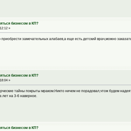
няться бизнесом в КП?
12:12 »
о приобрести замечательных алабаев,а еще есть детский врач,можно заказат
няться бизнесом в КП?
18:04 »
рческие тайны покрыты мраком.Никто ничем не порадовал,чтож будем надея
а лет на 3-6 наверное.
няться бизнесом в КП?