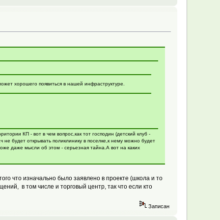
ожет хорошего появиться в нашей инфраструктуре.
итории КП - вот в чем вопрос,как тот господин (детский клуб -
ач не будет открывать поликлинику в поселке,к нему можно будет
оже даже мысли об этом - серьезная тайна.А вот на каких
того что изначально было заявлено в проекте (школа и то
ний, в том числе и торговый центр, так что если кто
Записан