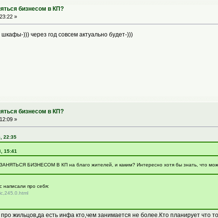
няться бизнесом в КП?
23:22 »
а шкафы-))) через год совсем актуально будет-)))
няться бизнесом в КП?
12:09 »
, 22:35
3, 15:41
АНЯТЬСЯ БИЗНЕСОМ В КП на благо жителей, и каким? Интересно хотя бы знать, что може
ас написали про себя:
ic,245.0.html
 про жильцов,да есть инфа кто,чем занимается не более.Кто планирует что то 