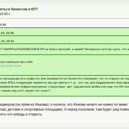
няться бизнесом в КП?
19:28 »
12:09
-15, 22:35
-13, 15:41
Т ЗАНЯТЬСЯ БИЗНЕСОМ В КП на благо жителей, и каким? Интересно хотя бы знать, что м
з нас написали про себя:
/topic,245.0.html
ро жильцов,да есть инфа кто,чем занимается не более.Кто планирует что то открыть на терр
рии КП),а следующие комменты про дет.врача и т. д. - это так, для поддержания темы (вр
 коммерческие инфраструктурные стационары - дет. сад,магазин,мойка или еще что.НО пох
т землю под это?, может кто знает?
джером (он прям из Инкома), я поняла, что Инкому ничего не нужно по мимо 
м), детские и спортивные площадки). А перед поселком, там будет ряд помеще
ять что нибудь и открыть.