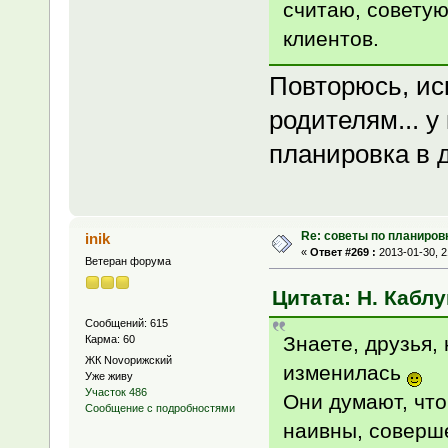
считаю, советую
клиентов.
Повторюсь, ис
родителям... у
планировка в 
Re: советы по планиров
inik
«
Ответ #269 :
2013-01-30, 2
Ветеран форума
Цитата: Н. Каблу
Сообщений: 615
Знаете, друзья,
Карма: 60
ЖК Novoрижский
изменилась
Уже живу
Участок 486
Они думают, чт
Сообщение с подробностями
наивны, соверш