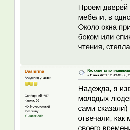
Проем дверей 
мебели, в одно
Около окна при
боком или спин
чтения, стелла
Re: советы по планиров
Dashirina
«
Ответ #261 :
2013-01-30, 2
Владелец участка
Надежда, я из
Сообщений: 657
молодых людей,
Карма: 66
сами сказали)
ЖК Novoрижский
Уже живу
отвечали, как 
Участок 389
своего времени