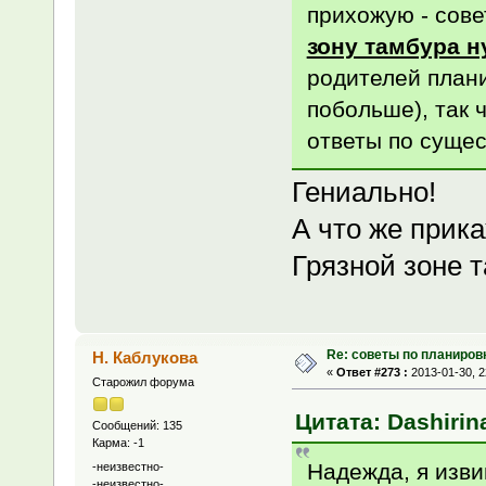
прихожую - сове
зону тамбура н
родителей план
побольше), так 
ответы по сущес
Гениально!
А что же прик
Грязной зоне т
Re: советы по планиров
Н. Каблукова
«
Ответ #273 :
2013-01-30, 2
Старожил форума
Цитата: Dashirina
Сообщений: 135
Карма: -1
Надежда, я изви
-неизвестно-
-неизвестно-