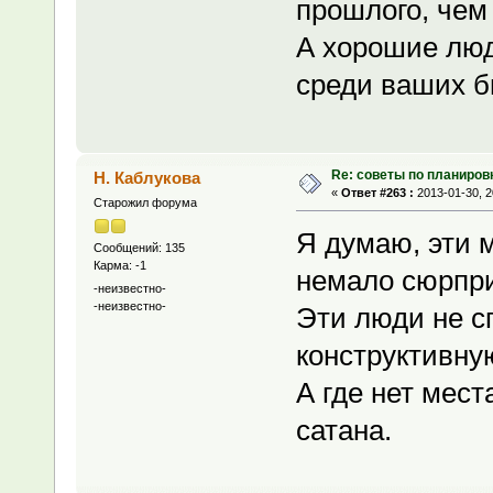
прошлого, чем
А хорошие люд
среди ваших 
Re: советы по планиров
Н. Каблукова
«
Ответ #263 :
2013-01-30, 2
Старожил форума
Я думаю, эти 
Сообщений: 135
Карма: -1
немало сюрпр
-неизвестно-
-неизвестно-
Эти люди не с
конструктивну
А где нет мест
сатана.