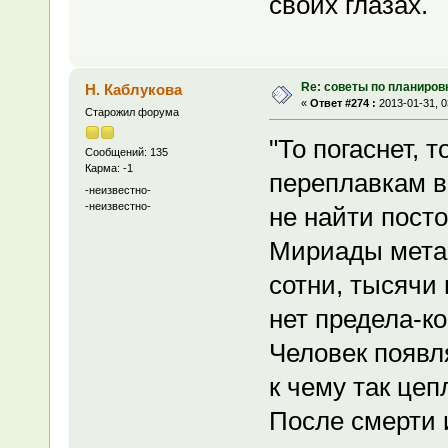
своих глазах.
Re: советы по планиров
Н. Каблукова
«
Ответ #274 :
2013-01-31, 0
Старожил форума
"То погаснет, т
Сообщений: 135
Карма: -1
переплавкам в
-неизвестно-
-неизвестно-
не найти посто
Мириады мета
сотни, тысячи
нет предела-ко
Человек появл
к чему так цеп
После смерти 