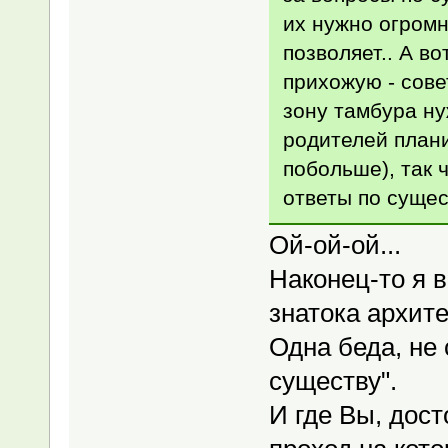
их нужно огромн
позволяет.. А в
прихожую - сове
зону тамбура ну
родителей план
побольше), так 
ответы по сущес
Ой-ой-ой...
Наконец-то я 
знатока архите
Одна беда, не 
существу".
И где Вы, дос