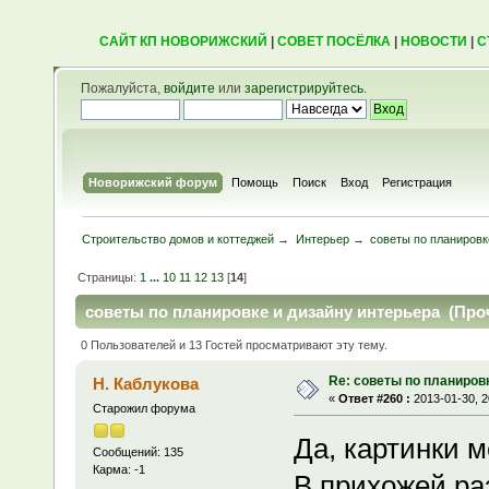
САЙТ КП НОВОРИЖСКИЙ
|
СОВЕТ ПОСЁЛКА
|
НОВОСТИ
|
С
Пожалуйста,
войдите
или
зарегистрируйтесь
.
Новорижский форум
Помощь
Поиск
Вход
Регистрация
Строительство домов и коттеджей
→
Интерьер
→
советы по планировк
Страницы:
1
...
10
11
12
13
[
14
]
советы по планировке и дизайну интерьера (Проч
0 Пользователей и 13 Гостей просматривают эту тему.
Re: советы по планиров
Н. Каблукова
«
Ответ #260 :
2013-01-30, 2
Старожил форума
Да, картинки м
Сообщений: 135
Карма: -1
В прихожей ра