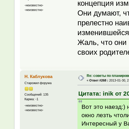
концепция из
-неизвестно-
-неизвестно-
Они думают, ч
прелестно наи
изменившейся
Жаль, что они
своих родител
Re: советы по планиров
Н. Каблукова
«
Ответ #268 :
2013-01-30, 2
Старожил форума
Цитата: inik от 2
Сообщений: 135
Карма: -1
Вот это наезд:)
-неизвестно-
-неизвестно-
окно лезть чтол
Интересный у Ва