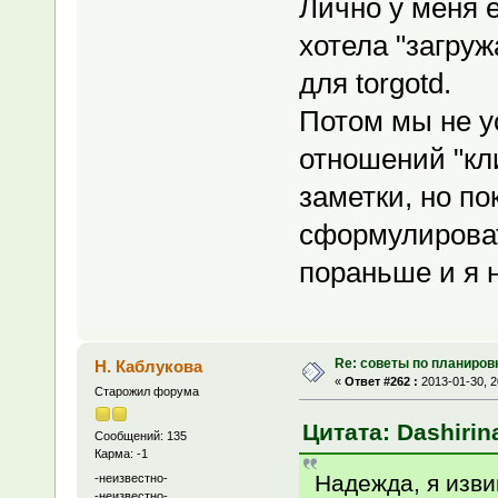
Лично у меня е
хотела "загруж
для torgotd.
Потом мы не у
отношений "кл
заметки, но п
сформулироват
пораньше и я 
Re: советы по планиров
Н. Каблукова
«
Ответ #262 :
2013-01-30, 2
Старожил форума
Цитата: Dashirina
Сообщений: 135
Карма: -1
Надежда, я изви
-неизвестно-
-неизвестно-