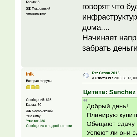
Карма: 3
говорят что бу
ЖК Покровский
-неизвестно-
инфраструктур
дома....
Начинает напр
забрать деньги
Re: Сезон 2013
inik
«
Ответ #19 :
2013-08-13, 00
Ветеран форума
Цитата: Sanchez 
Сообщений: 615
Добрый день!
Карма: 60
ЖК Novoрижский
Планирую купить
Уже живу
Участок 486
Обещают сдачу п
Сообщение с подробностями
Успеют ли они с