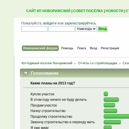
САЙТ КП НОВОРИЖСКИЙ
|
СОВЕТ ПОСЁЛКА
|
НОВОСТИ
|
С
Пожалуйста,
войдите
или
зарегистрируйтесь
.
Новорижский форум
Помощь
Поиск
Вход
Регистрация
Коттеджный поселок Novoрижский
→
Отчёты со стройплощадки
→
Сез
Голосование
Какие планы на 2013 год?
Куплю участок
В этом году ничего не буду делать
Продам участок
Начну строительство
Продолжу строительство
Закончу строительство и перееду жить
Я уже живу