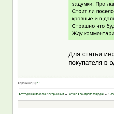
задумки. Про ла
Стоит ли посело
кровные и в да
Страшно что буд
Жду комментари
Для статьи ин
покупателя в о
Страницы: [
1
]
2
3
Коттеджный поселок Novoрижский
→
Отчёты со стройплощадки
→
Сез