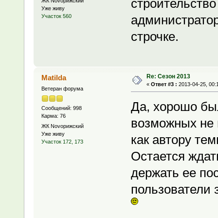
строительство
ЖК Novoрижский
Уже живу
администратор
Участок 560
строчке.
Re: Сезон 2013
Matilda
«
Ответ #3 :
2013-04-25, 00:
Ветеран форума
Да, хорошо был
Сообщений: 998
Карма: 76
возможных не 
ЖК Novoрижский
Уже живу
как автору тем
Участок 172, 173
Остается ждат
держать ее по
пользователи 