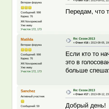
«
Ответ #15 :
2013-05-01, 22
Ветеран форума
Передам, что 
Сообщений: 998
Карма: 76
ЖК Novoрижский
Уже живу
Участок 172, 173
Re: Сезон 2013
Matilda
«
Ответ #16 :
2013-08-05, 19
Ветеран форума
Если кто то на
Сообщений: 998
Карма: 76
это в голосова
ЖК Novoрижский
Уже живу
больше спешат
Участок 172, 173
Re: Сезон 2013
Sanchez
«
Ответ #17 :
2013-08-12, 23
Активный участник
Добрый день!
Сообщений: 59