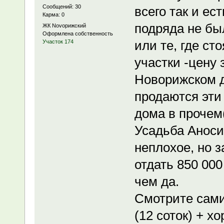
Сообщений: 30
всего так и ес
Карма: 0
подряда не бы
ЖК Novoрижский
Оформлена собственность
или те, где ст
Участок 174
участки -цену
Новорижском д
продаются эти 
дома в прочем(
Усадьба Аноси
неплохое, но з
отдать 850 000
чем да.
Смотрите сами
(12 соток) + х