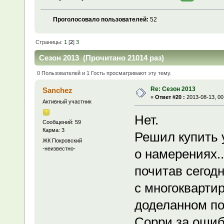
Проголосовало пользователей:
52
Страницы:
1
[
2
]
3
Сезон 2013 (Прочитано 21014 раз)
0 Пользователей и 1 Гость просматривают эту тему.
Re: Сезон 2013
Sanchez
«
Ответ #20 :
2013-08-13, 00
Активный участник
Нет.
Сообщений: 59
Карма: 3
Решил купить у
ЖК Покровский
-неизвестно-
о намерениях..
почитав сегод
с многокварти
доделанном по
Сорри за ошиб