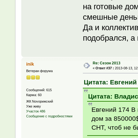
на готовые дом
смешные деньг
Да и коллекти
подобрался, а 
Re: Сезон 2013
inik
«
Ответ #37 :
2013-08-13, 12
Ветеран форума
Цитата: Евгений 
Сообщений: 615
Цитата: Владис
Карма: 60
ЖК Novoрижский
Уже живу
Евгений 174 В
Участок 486
Сообщение с подробностями
дом за 850000
СНТ, чтоб не 