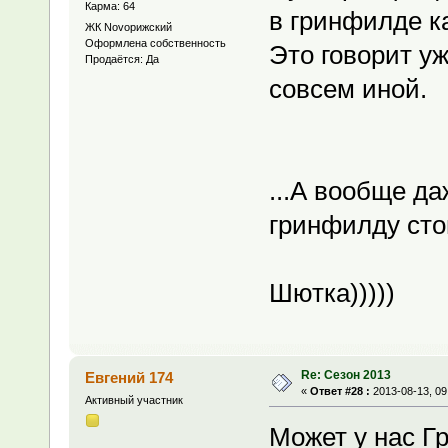
Карма: 64
в гринфилде к
ЖК Novoрижский
Оформлена собственность
Это говорит уж
Продаётся: Да
совсем иной.
...А вообще да
гринфилду стои
Шютка)))))
Re: Сезон 2013
Евгений 174
«
Ответ #28 :
2013-08-13, 09
Активный участник
Может у нас Гр