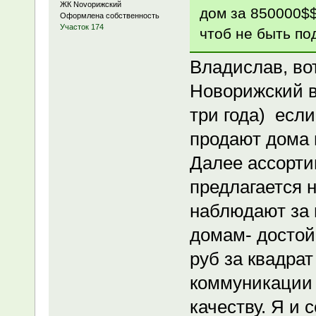
ЖК Novoрижский
дом за 850000$
Оформлена собственность
Участок 174
чтоб не быть по
Владислав, вот
Новорижский в
три года) есл
продают дома 
Далее ассортим
предлагается н
наблюдают за 
домам- достойн
руб за квадрат
коммуникации )
качеству. Я и 