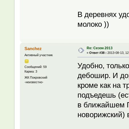
В деревнях удо
молоко ))
Re: Сезон 2013
Sanchez
«
Ответ #38 :
2013-08-13, 12
Активный участник
Удобно, тольк
Сообщений: 59
Карма: 3
дебошир. И дор
ЖК Покровский
-неизвестно-
кроме как на т
подъедешь (ес
в ближайшем 
новорижский) 