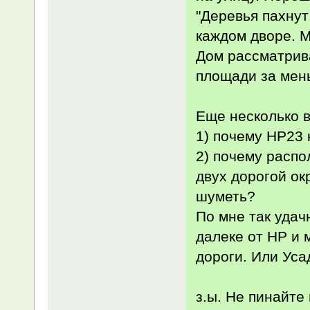
"Деревья пахнут
каждом дворе. М
Дом рассматрив
площади за мень
Еще несколько 
1) почему НР23 
2) почему распо
двух дорогой ок
шуметь?
По мне так удач
далеке от НР и
дороги. Или Уса
з.ы. Не пинайте