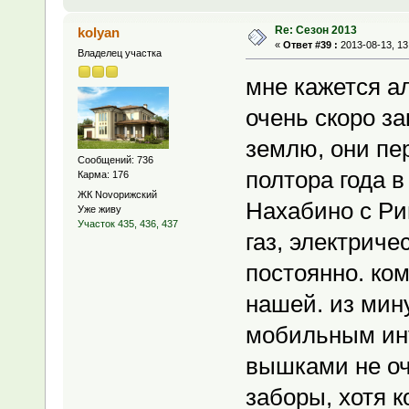
Re: Сезон 2013
kolyan
«
Ответ #39 :
2013-08-13, 13
Владелец участка
мне кажется а
очень скоро за
землю, они пе
Сообщений: 736
полтора года в
Карма: 176
ЖК Novoрижский
Нахабино с Риг
Уже живу
Участок 435, 436, 437
газ, электриче
постоянно. ко
нашей. из мин
мобильным инт
вышками не оч
заборы, хотя к