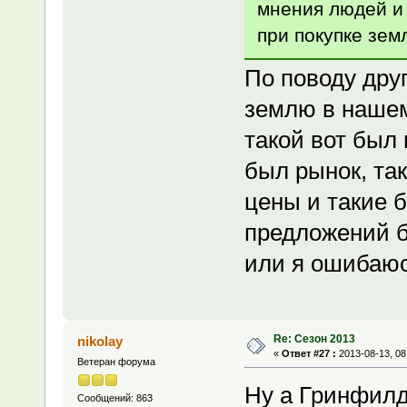
мнения людей и 
при покупке зем
По поводу друг
землю в нашем 
такой вот был
был рынок, та
цены и такие б
предложений 
или я ошибаюсь
Re: Сезон 2013
nikolay
«
Ответ #27 :
2013-08-13, 08
Ветеран форума
Ну а Гринфилда
Сообщений: 863