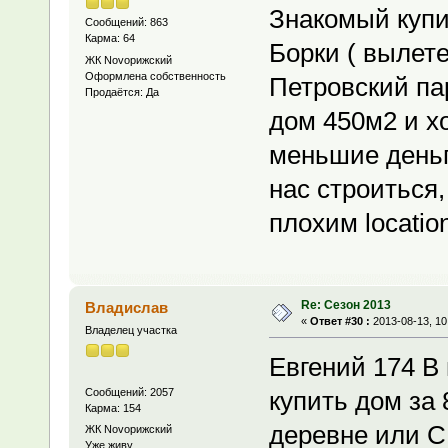
Знакомый купи
Сообщений: 863
Карма: 64
Борки ( вылете
ЖК Novoрижский
Оформлена собственность
Петровский пар
Продаётся: Да
дом 450м2 и хо
меньшие деньги
нас строиться,
плохим location
Re: Сезон 2013
Владислав
«
Ответ #30 :
2013-08-13, 10
Владелец участка
Евгений 174 В
Сообщений: 2057
купить дом за
Карма: 154
деревне или С
ЖК Novoрижский
Уже живу