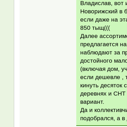
Владислав, вот 
Новорижский в б
если даже на эт
850 тыщ(((
Далее ассортиме
предлагается на
наблюдают за пр
достойного мало
(включая дом, уч
если дешевле , т
кинуть десяток 
деревнях и СНТ 
вариант.
Да и коллективч
подобрался, а в 