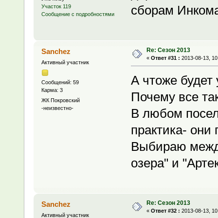
сборам Инкома
Участок 119
Сообщение с подробностями
Re: Сезон 2013
Sanchez
«
Ответ #31 :
2013-08-13, 10
Активный участник
А чтоже будет 
Сообщений: 59
Карма: 3
Почему все та
ЖК Покровский
-неизвестно-
В любом посел
практика- они
Выбираю межд
озера" и "Арте
Re: Сезон 2013
Sanchez
«
Ответ #32 :
2013-08-13, 10
Активный участник