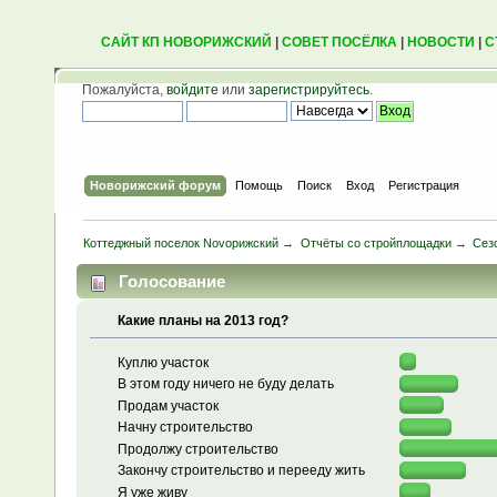
САЙТ КП НОВОРИЖСКИЙ
|
СОВЕТ ПОСЁЛКА
|
НОВОСТИ
|
С
Пожалуйста,
войдите
или
зарегистрируйтесь
.
Новорижский форум
Помощь
Поиск
Вход
Регистрация
Коттеджный поселок Novoрижский
→
Отчёты со стройплощадки
→
Сез
Голосование
Какие планы на 2013 год?
Куплю участок
В этом году ничего не буду делать
Продам участок
Начну строительство
Продолжу строительство
Закончу строительство и перееду жить
Я уже живу