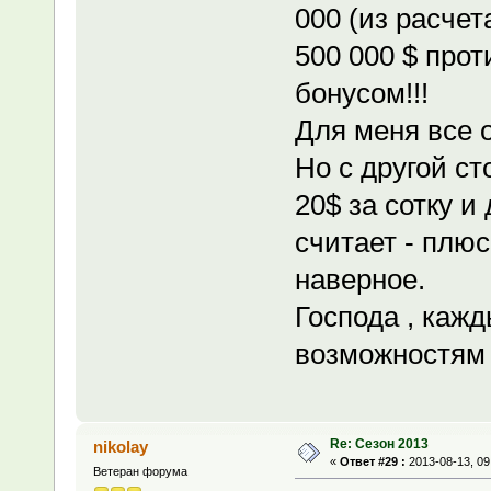
000 (из расчета
500 000 $ прот
бонусом!!!
Для меня все 
Но с другой ст
20$ за сотку и
считает - плюс
наверное.
Господа , каж
возможностям
Re: Сезон 2013
nikolay
«
Ответ #29 :
2013-08-13, 09
Ветеран форума