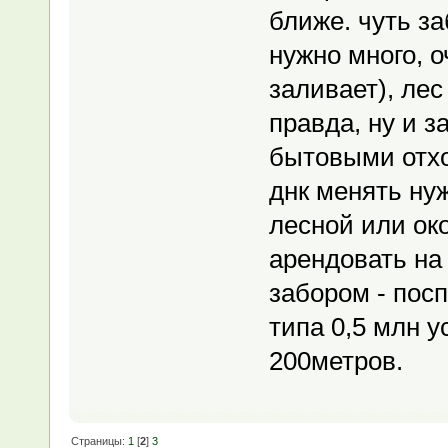
ближе. чуть за
нужно много, 
заливает), ле
правда, ну и 
бытовыми отхо
днк менять нуж
лесной или око
арендовать на 
забором - пос
типа 0,5 млн у
200метров.
Страницы:
1
[
2
]
3