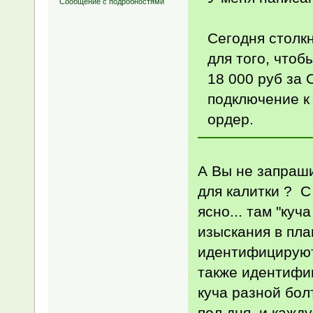
Сообщение с подробностями
Сегодня столк
для того, чтоб
18 000 руб за 
подключение к 
ордер.
А Вы не запраш
для калитки ? С
ясно... там "ку
изыскания в пл
идентифицируют
также идентифи
куча разной бол
пол дня, и кажд