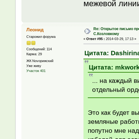
межевой лини
Re: Открытое письмо п
Леонид
С.Козловкому
Старожил форума
«
Ответ #95 :
2014-03-29, 17:13 »
Сообщений: 114
Цитата: Dashirina
Карма: 29
ЖК Novoрижский
Цитата: mkwork 
Уже живу
Участок 401
... на каждый 
отдельный орде
Это как будет в
земляные работ
попутно мне над