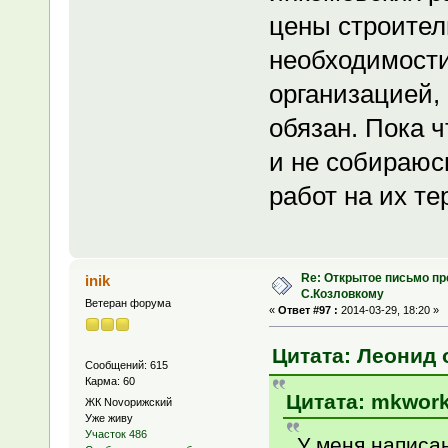
цены строитель
необходимости
организацией, 
обязан. Пока 
и не собираюс
работ на их те
Re: Открытое письмо п
inik
С.Козловкому
Ветеран форума
«
Ответ #97 :
2014-03-29, 18:20 »
Цитата: Леонид о
Сообщений: 615
Карма: 60
Цитата: mkwork 
ЖК Novoрижский
Уже живу
Участок 486
У меня написа