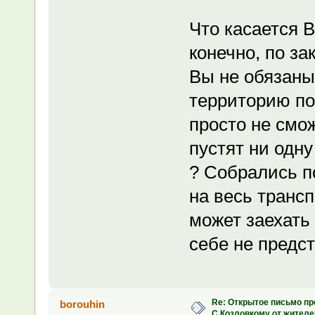
Что касается В
конечно, по за
Вы не обязаны,
территорию по
просто не смож
пустят ни одну
? Собрались п
на весь трансп
может заехать 
себе не предс
Re: Открытое письмо п
borouhin
С.Козловкому от жител