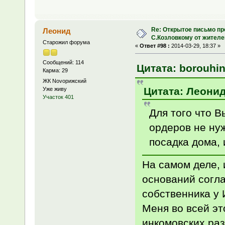
Re: Открытое письмо п
Леонид
С.Козловкому от жител
Старожил форума
«
Ответ #98 :
2014-03-29, 18:37 »
Сообщений: 114
Цитата: borouhin
Карма: 29
ЖК Novoрижский
Цитата: Леонид 
Уже живу
Участок 401
Для того что В
ордеров не нуж
посадка дома, 
На самом деле, и
оснований согла
собственника у 
Меня во всей эт
инкомовских раз