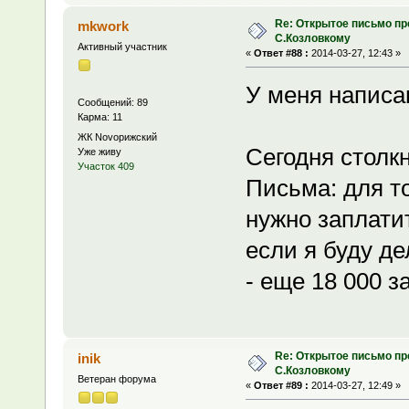
Re: Открытое письмо п
mkwork
С.Козловкому
Активный участник
«
Ответ #88 :
2014-03-27, 12:43 »
У меня написа
Сообщений: 89
Карма: 11
ЖК Novoрижский
Сегодня столк
Уже живу
Участок 409
Письма: для то
нужно заплати
если я буду д
- еще 18 000 з
Re: Открытое письмо п
inik
С.Козловкому
Ветеран форума
«
Ответ #89 :
2014-03-27, 12:49 »