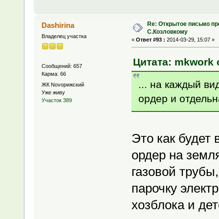
Re: Открытое письмо п
Dashirina
С.Козловкому
Владелец участка
«
Ответ #93 :
2014-03-29, 15:07 »
Цитата: mkwork о
Сообщений: 657
Карма: 66
... на каждый в
ЖК Novoрижский
Уже живу
ордер и отдельна
Участок 389
Это как будет
ордер на земл
газовой трубы
парочку элект
хозблока и дет