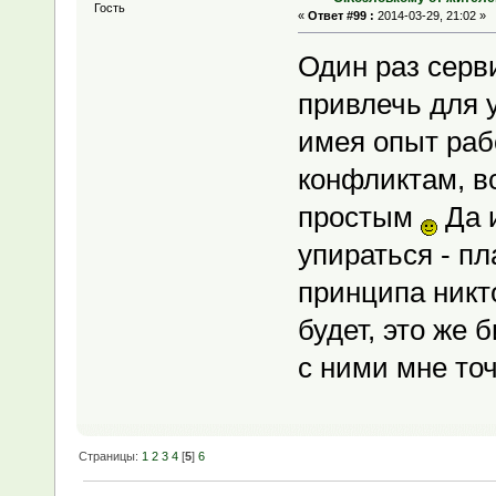
Гость
«
Ответ #99 :
2014-03-29, 21:02 »
Один раз серв
привлечь для 
имея опыт раб
конфликтам, в
простым
Да и
упираться - пл
принципа никт
будет, это же 
с ними мне точ
Страницы:
1
2
3
4
[
5
]
6