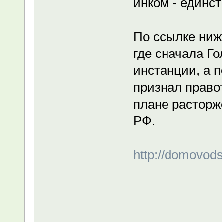
инком - единс
По ссылке ниж
где сначала Г
инстанции, а 
признал право
плане расторже
РФ.
http://domovo