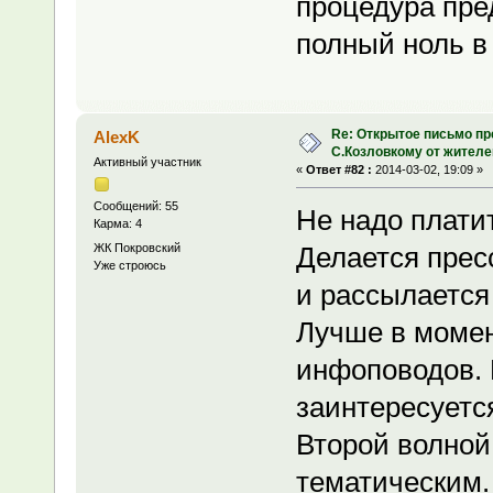
процедура пре
полный ноль в 
Re: Открытое письмо п
AlexK
С.Козловкому от жител
Активный участник
«
Ответ #82 :
2014-03-02, 19:09 »
Сообщений: 55
Не надо платит
Карма: 4
ЖК Покровский
Делается прес
Уже строюсь
и рассылается
Лучше в моме
инфоповодов. П
заинтересуетс
Второй волной
тематическим.