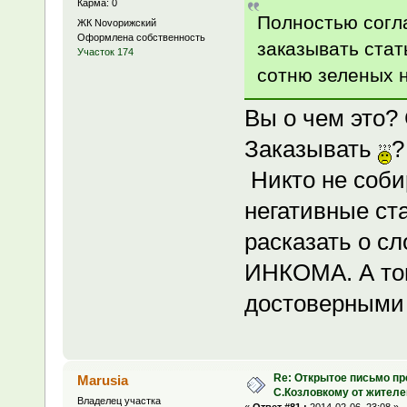
Карма: 0
Полностью согла
ЖК Novoрижский
Оформлена собственность
заказывать стат
Участок 174
сотню зеленых н
Вы о чем это? 
Заказывать
?
Никто не соби
негативные ст
расказать о с
ИНКОМА. А тон
достоверными
Re: Открытое письмо п
Marusia
С.Козловкому от жител
Владелец участка
«
Ответ #81 :
2014-02-06, 23:08 »