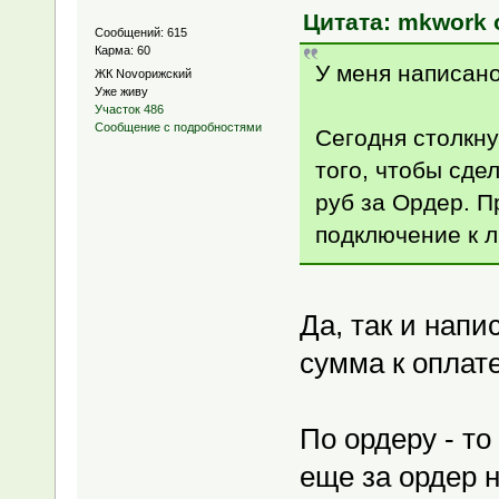
Цитата: mkwork о
Сообщений: 615
Карма: 60
У меня написано
ЖК Novoрижский
Уже живу
Участок 486
Сообщение с подробностями
Сегодня столкну
того, чтобы сде
руб за Ордер. П
подключение к л
Да, так и напи
сумма к оплате
По ордеру - то
еще за ордер 