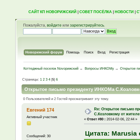
САЙТ КП НОВОРИЖСКИЙ
|
СОВЕТ ПОСЁЛКА
|
НОВОСТИ
|
С
Пожалуйста,
войдите
или
зарегистрируйтесь
.
Новорижский форум
Помощь
Поиск
Вход
Регистрация
Коттеджный поселок Novoрижский
→
Вопросы ИНКОМу
→
Открытое п
Страницы:
1
2
3
4
[
5
]
6
Открытое письмо президенту ИНКОМа С.Козловко
0 Пользователей и 2 Гостей просматривают эту тему.
Re: Открытое письмо п
Евгений 174
С.Козловкому от жител
Активный участник
«
Ответ #80 :
2014-02-06, 22:44 »
Цитата: Marusia 
Сообщений: 30