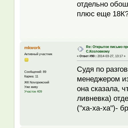
отдельно обошл
плюс еще 18К??
Re: Открытое письмо п
mkwork
С.Козловкому
Активный участник
«
Ответ #90 :
2014-03-27, 13:17 »
Судя по разго
Сообщений: 89
Карма: 11
менеджером из
ЖК Novoрижский
она сказала, ч
Уже живу
Участок 409
ливневка) отд
("ха-ха-ха")- б