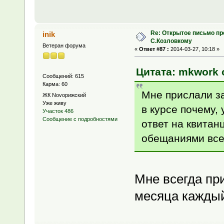
Re: Открытое письмо п
inik
С.Козловкому
Ветеран форума
«
Ответ #87 :
2014-03-27, 10:18 »
Цитата: mkwork о
Сообщений: 615
Карма: 60
Мне прислали за
ЖК Novoрижский
Уже живу
в курсе почему,
Участок 486
Сообщение с подробностями
ответ на квитан
обещаниями все 
Мне всегда при
месяца каждый