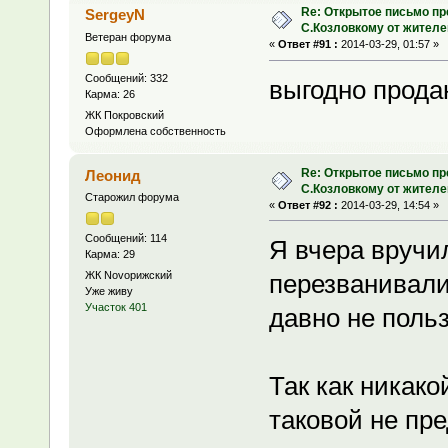
Re: Открытое письмо п
SergeyN
С.Козловкому от жител
Ветеран форума
«
Ответ #91 :
2014-03-29, 01:57 »
Сообщений: 332
выгодно продаю
Карма: 26
ЖК Покровский
Оформлена собственность
Re: Открытое письмо п
Леонид
С.Козловкому от жител
Старожил форума
«
Ответ #92 :
2014-03-29, 14:54 »
Сообщений: 114
Я вчера вручи
Карма: 29
ЖК Novoрижский
перезванивали
Уже живу
Участок 401
давно не польз
Так как никако
таковой не пр