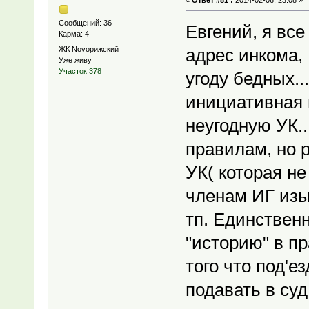
Сообщений: 36
Евгений, я все
Карма: 4
ЖК Novoрижский
адрес инкома, 
Уже живу
Участок 378
угоду бедных..
инициативная г
неугодную УК..
правилам, но р
УК( которая не
членам ИГ изы
тп. Единствен
"историю" в п
того что под'е
подавать в суд