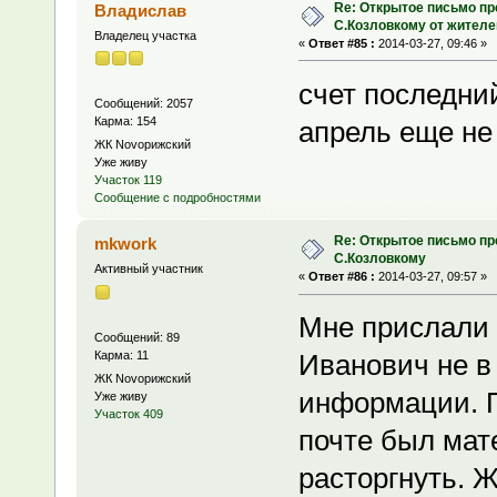
Re: Открытое письмо п
Владислав
С.Козловкому от жител
Владелец участка
«
Ответ #85 :
2014-03-27, 09:46 »
счет последни
Сообщений: 2057
Карма: 154
апрель еще не
ЖК Novoрижский
Уже живу
Участок 119
Сообщение с подробностями
Re: Открытое письмо п
mkwork
С.Козловкому
Активный участник
«
Ответ #86 :
2014-03-27, 09:57 »
Мне прислали 
Сообщений: 89
Карма: 11
Иванович не в 
ЖК Novoрижский
информации. П
Уже живу
Участок 409
почте был мат
расторгнуть. Ж