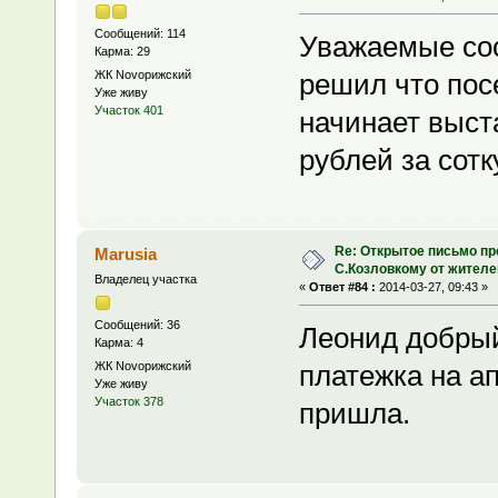
Сообщений: 114
Уважаемые сос
Карма: 29
ЖК Novoрижский
решил что пос
Уже живу
Участок 401
начинает выста
рублей за сотк
Re: Открытое письмо п
Marusia
С.Козловкому от жител
Владелец участка
«
Ответ #84 :
2014-03-27, 09:43 »
Сообщений: 36
Леонид добрый
Карма: 4
ЖК Novoрижский
платежка на ап
Уже живу
Участок 378
пришла.