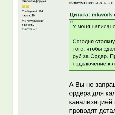
Старожил форума
«
Ответ #94 :
2014-03-29, 17:12 »
Сообщений: 114
Цитата: mkwork о
Карма: 29
ЖК Novoрижский
У меня написано
Уже живу
Участок 401
Сегодня столкну
того, чтобы сде
руб за Ордер. П
подключение к л
А Вы не запра
ордера для ка
канализацией в
проводят дета