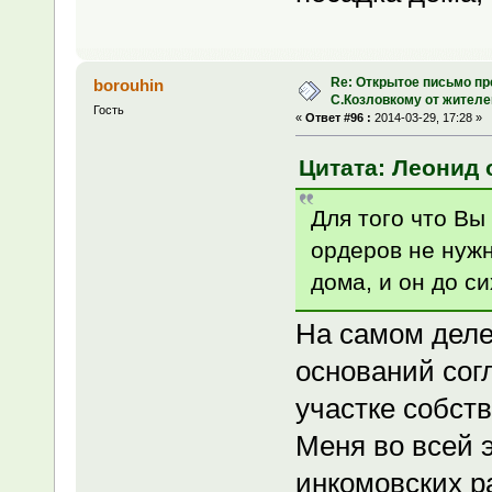
Re: Открытое письмо п
borouhin
С.Козловкому от жител
Гость
«
Ответ #96 :
2014-03-29, 17:28 »
Цитата: Леонид о
Для того что Вы
ордеров не нужн
дома, и он до с
На самом деле,
оснований сог
участке собств
Меня во всей э
инкомовских р