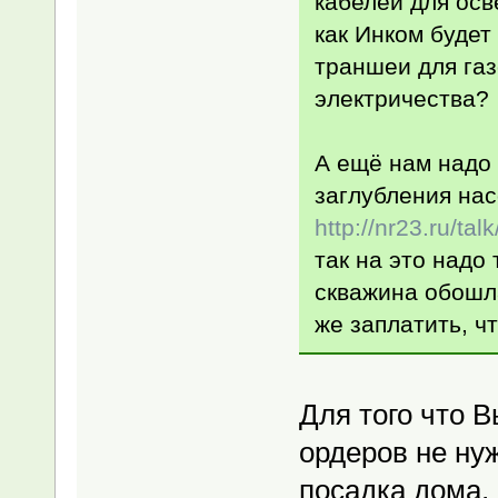
кабелей для осв
как Инком будет
траншеи для газ
электричества?
А ещё нам надо 
заглубления нас
http://nr23.ru/t
так на это надо
скважина обошла
же заплатить, ч
Для того что В
ордеров не ну
посадка дома, 