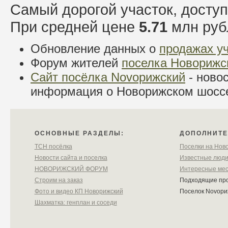
Самый дорогой участок, досту
При средней цене
5.71
млн руб
Обновление данных о
продажах у
Форум жителей
поселка Новорижс
Сайт посёлка Novoрижский
- новос
информация о Новорижском шосс
ОСНОВНЫЕ РАЗДЕЛЫ:
ДОПОЛНИТЕ
ТСН посёлка
Поселки на Ново
Новости сайта и поселка
Известные люд
НОВОРИЖСКИЙ ФОРУМ
Интересные ме
Строим на заказ
Подходящие пр
Фото и видео КП Новорижский
Поселок Novoр
Шахматка: генплан и соседи