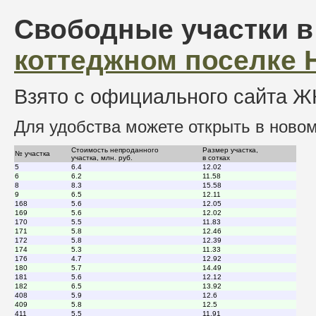
Свободные участки в
коттеджном поселке 
Взято с официального сайта 
Для удобства можете открыть в ново
Стоимость непроданного
Размер участка,
№ участка
участка, млн. руб.
в сотках
5
6.4
12.02
6
6.2
11.58
8
8.3
15.58
9
6.5
12.11
168
5.6
12.05
169
5.6
12.02
170
5.5
11.83
171
5.8
12.46
172
5.8
12.39
174
5.3
11.33
176
4.7
12.92
180
5.7
14.49
181
5.6
12.12
182
6.5
13.92
408
5.9
12.6
409
5.8
12.5
411
5.5
11.91