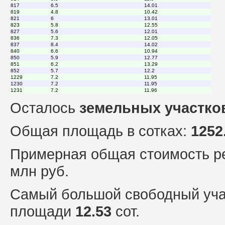
817
6.5
14.01
819
4.8
10.42
821
6
13.01
823
5.8
12.55
827
5.6
12.01
836
7.3
12.05
837
8.4
14.02
840
6.6
10.94
850
5.9
12.77
851
6.2
13.29
852
5.7
12.2
1229
7.2
11.95
1230
7.2
11.95
1231
7.2
11.96
Осталось
земельных участко
Общая площадь в сотках:
1252
Примерная общая стоимость р
млн руб.
Самый большой свободный уча
площади
12.53
сот.