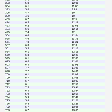
303
5.8
12.01
304
6.1
11.88
383
5.4
9.98
396
4.7
10
399
4.5
10
409
6.7
12.5
414
6.5
12.11
423
6.2
11.63
424
6.5
12.15
495
7.4
12
504
6.6
12.44
528
4.6
11.31
551
7.8
11.31
557
6.3
12.3
561
5.5
12.12
564
6.1
12.11
579
6.3
12.29
595
6.1
12.03
615
6.4
12.06
693
6.4
11.93
697
7.7
14.98
698
7.2
14.01
700
6.1
11.93
709
6.7
13.08
710
6.7
13.03
712
6
12.58
713
7.5
15.91
722
6.4
12.54
723
5.9
12.54
724
5.9
12.49
725
5.8
12.21
726
5.8
12.26
732
6.7
13.05
733
6.7
13.05