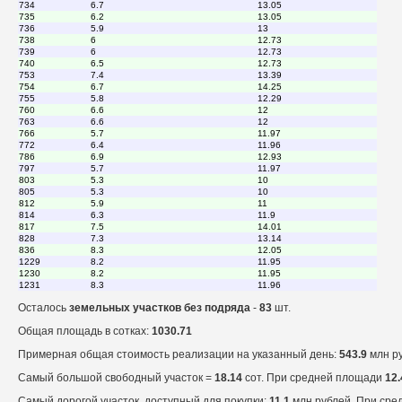
734
6.7
13.05
735
6.2
13.05
736
5.9
13
738
6
12.73
739
6
12.73
740
6.5
12.73
753
7.4
13.39
754
6.7
14.25
755
5.8
12.29
760
6.6
12
763
6.6
12
766
5.7
11.97
772
6.4
11.96
786
6.9
12.93
797
5.7
11.97
803
5.3
10
805
5.3
10
812
5.9
11
814
6.3
11.9
817
7.5
14.01
828
7.3
13.14
836
8.3
12.05
1229
8.2
11.95
1230
8.2
11.95
1231
8.3
11.96
Осталось
земельных участков без подряда
-
83
шт.
Общая площадь в сотках:
1030.71
Примерная общая стоимость реализации на указанный день:
543.9
млн ру
Самый большой свободный участок =
18.14
сот. При средней площади
12.
Самый дорогой участок, доступный для покупки:
11.1
млн рублей. При сре