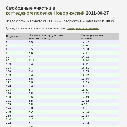
Свободные участки в
коттеджном поселке Новорижский
2011-06-27
Взято с официального сайта ЖК «Новорижский» компании ИНКОМ
Для удобства можете открыть в новом окне
схему участков посёлка
Стоимость непроданного
Размер участка,
№ участка
участка, млн. руб.
в сотках
5
6.5
12.02
6
6.3
11.58
8
8.5
15.58
9
6.6
12.11
39
7
14.02
68
11.1
18.14
139
8.4
12.11
154
9
16.81
168
6.4
12.05
169
6.4
12.02
171
6.6
12.46
172
6.6
12.39
173
6.4
12.01
174
6
11.33
176
6.8
12.92
180
6.6
14.49
181
6.5
12.12
195
5.8
9.99
196
5.8
10
229
7.2
12.04
235
6.2
12.14
254
6.7
12.51
273
6
12.03
302
5.8
12.01