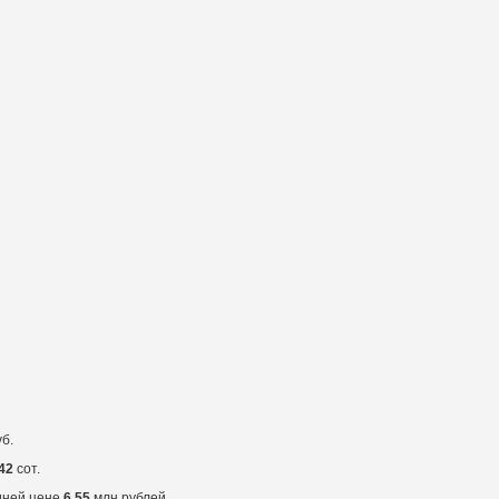
б.
42
сот.
дней цене
6.55
млн рублей