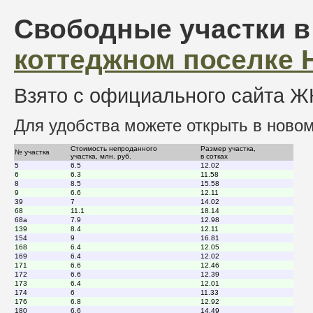
Свободные участки в
коттеджном поселке 
Взято с официального сайта 
Для удобства можете открыть в ново
Стоимость непроданного
Размер участка,
№ участка
участка, млн. руб.
в сотках
5
6.5
12.02
6
6.3
11.58
8
8.5
15.58
9
6.6
12.11
39
7
14.02
68
11.1
18.14
68a
7.9
12.98
139
8.4
12.11
154
9
16.81
168
6.4
12.05
169
6.4
12.02
171
6.6
12.46
172
6.6
12.39
173
6.4
12.01
174
6
11.33
176
6.8
12.92
180
6.6
14.49