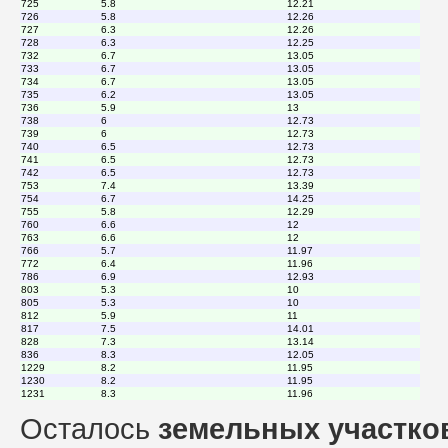
725
5.8
12.21
726
5.8
12.26
727
6.3
12.26
728
6.3
12.25
732
6.7
13.05
733
6.7
13.05
734
6.7
13.05
735
6.2
13.05
736
5.9
13
738
6
12.73
739
6
12.73
740
6.5
12.73
741
6.5
12.73
742
6.5
12.73
753
7.4
13.39
754
6.7
14.25
755
5.8
12.29
760
6.6
12
763
6.6
12
766
5.7
11.97
772
6.4
11.96
786
6.9
12.93
803
5.3
10
805
5.3
10
812
5.9
11
817
7.5
14.01
828
7.3
13.14
836
8.3
12.05
1229
8.2
11.95
1230
8.2
11.95
1231
8.3
11.96
Осталось
земельных участко