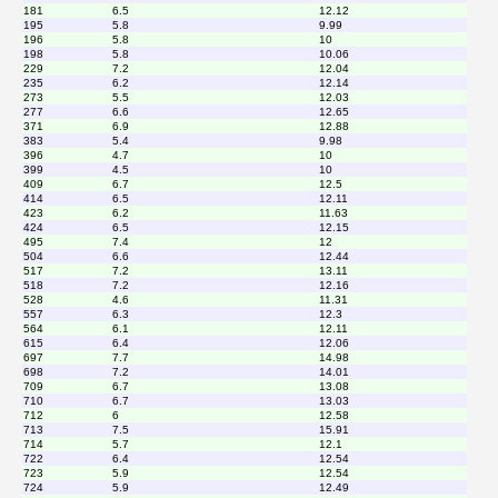
181
6.5
12.12
195
5.8
9.99
196
5.8
10
198
5.8
10.06
229
7.2
12.04
235
6.2
12.14
273
5.5
12.03
277
6.6
12.65
371
6.9
12.88
383
5.4
9.98
396
4.7
10
399
4.5
10
409
6.7
12.5
414
6.5
12.11
423
6.2
11.63
424
6.5
12.15
495
7.4
12
504
6.6
12.44
517
7.2
13.11
518
7.2
12.16
528
4.6
11.31
557
6.3
12.3
564
6.1
12.11
615
6.4
12.06
697
7.7
14.98
698
7.2
14.01
709
6.7
13.08
710
6.7
13.03
712
6
12.58
713
7.5
15.91
714
5.7
12.1
722
6.4
12.54
723
5.9
12.54
724
5.9
12.49