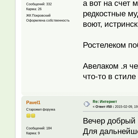
а вот на счет 
Сообщений: 332
Карма: 26
редкостные муд
ЖК Покровский
Оформлена собственность
воют, истринс
Ростелеком поб
Авелаком .я ч
что-то в стил
Re: Интернет
Pavel1
«
Ответ #50 :
2015-02-09, 19
Старожил форума
Вечер добрый -
Сообщений: 184
Для дальнейше
Карма: 9