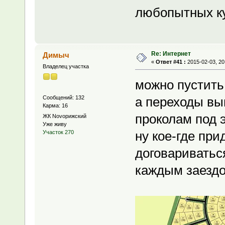
любопытных ку
Re: Интернет
Димыч
«
Ответ #41 :
2015-02-03, 20
Владелец участка
можно пустить
Сообщений: 132
а переходы в
Карма: 16
проколам под 
ЖК Novoрижский
Уже живу
ну кое-где при
Участок 270
договариваться
каждым заездо