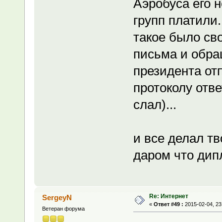
Аэробуса его н
групп платили.
такое было св
письма и обра
президента от
протоколу отве
слал)...
и все делал тв
даром что ди
Re: Интернет
SergeyN
«
Ответ #49 :
2015-02-04, 23
Ветеран форума