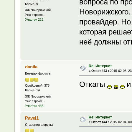
вопроса по пр
Карма: 9
Новорижского.
ЖК Novoрижский
Уже строюсь
провайдер. Но
Участок 213
которая решае
неё должны от
Re: Интернет
danila
«
Ответ #43 :
2015-02-03, 23
Ветеран форума
Откаты
и
Сообщений: 378
Карма: 14
ЖК Novoрижский
Уже строюсь
Участок 466
Re: Интернет
Pavel1
«
Ответ #44 :
2015-02-04, 00
Старожил форума