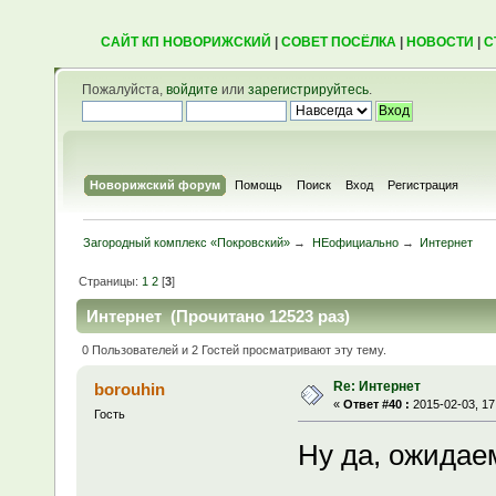
САЙТ КП НОВОРИЖСКИЙ
|
СОВЕТ ПОСЁЛКА
|
НОВОСТИ
|
С
Пожалуйста,
войдите
или
зарегистрируйтесь
.
Новорижский форум
Помощь
Поиск
Вход
Регистрация
Загородный комплекс «Покровский»
→
НЕофициально
→
Интернет
Страницы:
1
2
[
3
]
Интернет (Прочитано 12523 раз)
0 Пользователей и 2 Гостей просматривают эту тему.
Re: Интернет
borouhin
«
Ответ #40 :
2015-02-03, 17
Гость
Ну да, ожидае