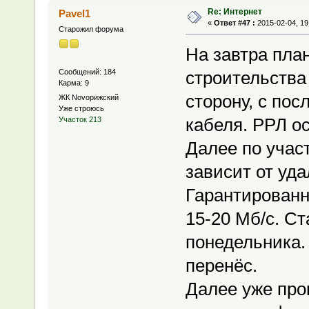
Re: Интернет
Pavel1
«
Ответ #47 :
2015-02-04, 19
Старожил форума
На завтра пла
Сообщений: 184
строительства 
Карма: 9
сторону, с по
ЖК Novoрижский
Уже строюсь
кабеля. РРЛ ос
Участок 213
Далее по учас
зависит от уда
Гарантированн
15-20 Мб/с. Ст
понедельника.
перенёс.
Далее уже про