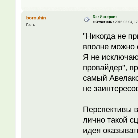
Re: Интернет
borouhin
«
Ответ #46 :
2015-02-04, 17
Гость
"Никогда не п
вполне можно 
Я не исключаю
провайдер", пр
самый Авелако
не заинтересо
Перспективы в 
лично такой с
идея оказыват