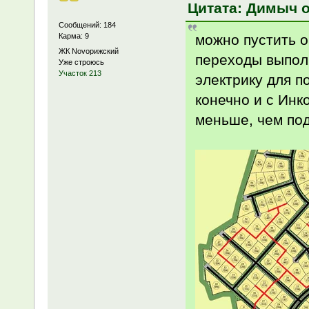
Цитата: Димыч от
Сообщений: 184
можно пустить о
Карма: 9
ЖК Novoрижский
переходы выпол
Уже строюсь
Участок 213
электрику для п
конечно и с Инк
меньше, чем под