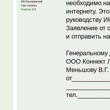
необходимо на
ЖК Novoрижский
Уже строюсь
интернету. Эт
Участок 213
руководству 
Заявление от 
и отправить н
Генеральному 
ООО Коннект 
Меньшову В.Г.
от__________
____________
тел._________