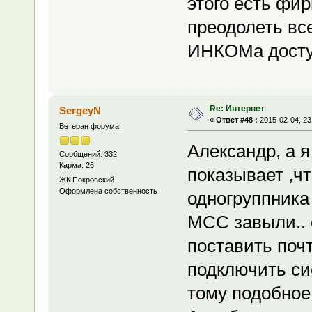
этого есть фир
преодолеть вс
ИНКОМа достуч
Re: Интернет
SergeyN
«
Ответ #48 :
2015-02-04, 23
Ветеран форума
Александр, а я
Сообщений: 332
Карма: 26
показывает ,чт
ЖК Покровский
Оформлена собственность
одногруппника
МСС завыли.. 
поставить поч
подключить си
тому подобное